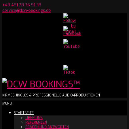
Skip
+49 481 78 76 91 38
to
service@dcw-bookings.de
content
Set
Youtube
Channel
ID
DCW
KIRMES JINGLES & PROFESSIONELLE AUDIO-PRODUKTIONEN
Secondary
MENU
BOOKINGS™
Navigation
STARTSEITE
Menu
ÜBER UNS
REFERENZEN
FRAGEN UND ANTWORTEN