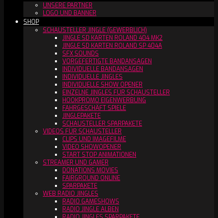
UNSERE PARTNER
LOGO UND BANNER
SHOP
SCHAUSTELLER JINGLE (GEWERBLICH)
JINGLE SD KARTEN ROLAND 404 MK2
JINGLE SD KARTEN ROLAND SP 404A
SFX SOUNDS
VORGEFERTIGTE BANDANSAGEN
INDIVIDUELLE BANDANSAGEN
INDIVIDUELLE JINGLES
INDIVIDUELLE SHOW OPENER
EINZELNE JINGLES FÜR SCHAUSTELLER
HOOKPROMO EIGENWERBUNG
FAHRGESCHÄFT SPIELE
JINGLEPAKETE
SCHAUSTELLER SPARPAKETE
VIDEOS FÜR SCHAUSTELLER
CLIPS UND IMAGEFILME
VIDEO SHOWOPENER
START STOP ANIMATIONEN
STREAMER UND GAMER
DONATIONS MOVIES
FAIRGROUND ONLINE
SPARPAKETE
WEB RADIO JINGLES
RADIO GAMESHOWS
RADIO JINGLE ALBEN
RADIO JINGLES SPARPAKETE