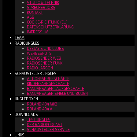
STUDIO & TECHNIK
SPRECHER JOBS
KONTAKT
AGB
COOKIE-RICHTLINIE (EU)
DATENSCHUTZERKLÄRUNG
IMPRESSUM
TEAM
RADIOJINGLES
DEEJAY´S UND CLUBS
WERBESPOTS
RADIOSENDER WEB
RADIOSENDER FUNK
RADIO JARGON
SCHAUSTELLER JINGLES
ACTIONFAHRGESCHÄFTE
KINDERFAHRGESCHÄFTE
BANDANSAGEN LAUFGESCHÄFTE
BANDANSAGEN SPIELE UND BUDEN
JINGLEBOXEN
ROLAND 404 MK2
ROLAND 404 A
DOWNLOADS
TEST JINGLES
DER RADIOPODCAST
SCHAUSTELLER SERVICE
LINKS