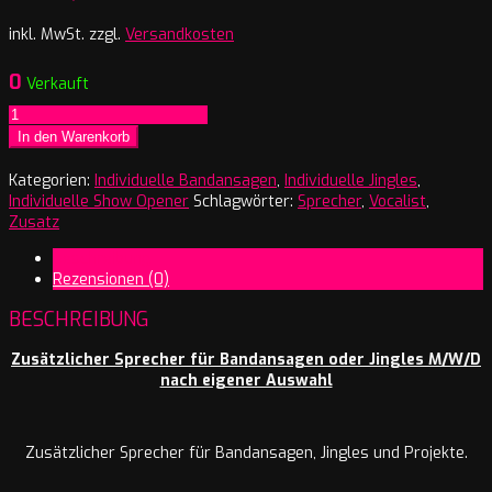
inkl. MwSt.
zzgl.
Versandkosten
0
Verkauft
Zusätzlicher
Sprecher
In den Warenkorb
M/W/D
nach
Kategorien:
Individuelle Bandansagen
,
Individuelle Jingles
,
Wahl
Individuelle Show Opener
Schlagwörter:
Sprecher
,
Vocalist
,
Menge
Zusatz
Beschreibung
Rezensionen (0)
BESCHREIBUNG
Zusätzlicher Sprecher für Bandansagen oder Jingles M/W/D
nach eigener Auswahl
Zusätzlicher Sprecher für Bandansagen, Jingles und Projekte.