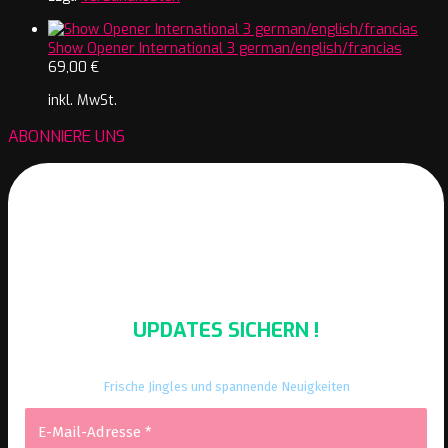
Show Opener International 3 german/english/francias
69,00
€
inkl. MwSt.
ABONNIERE UNS
UPDATES SICHERN !
Frische Jingles und spannende Neuigkeiten