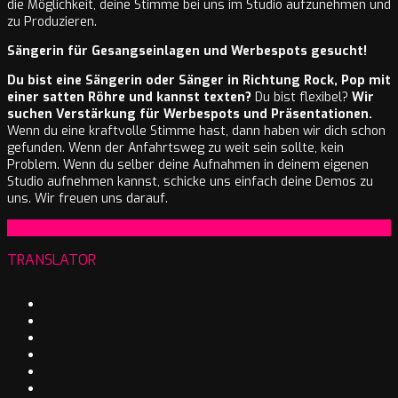
die Möglichkeit, deine Stimme bei uns im Studio aufzunehmen und
zu Produzieren.
Sängerin für Gesangseinlagen und Werbespots gesucht!
Du bist eine Sängerin oder Sänger in Richtung Rock, Pop mit
einer satten Röhre und kannst texten?
Du bist flexibel?
Wir
suchen Verstärkung für Werbespots und Präsentationen.
Wenn du eine kraftvolle Stimme hast, dann haben wir dich schon
gefunden. Wenn der Anfahrtsweg zu weit sein sollte, kein
Problem. Wenn du selber deine Aufnahmen in deinem eigenen
Studio aufnehmen kannst, schicke uns einfach deine Demos zu
uns. Wir freuen uns darauf.
2024-
On:
27. August 2024
08-
TRANSLATOR
27