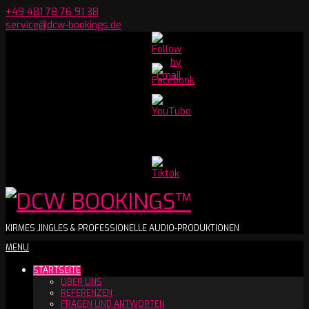
Skip
+49 481 78 76 91 38
to
service@dcw-bookings.de
content
Set
Youtube
Channel
ID
DCW
KIRMES JINGLES & PROFESSIONELLE AUDIO-PRODUKTIONEN
Secondary
MENU
BOOKINGS™
Navigation
STARTSEITE
Menu
ÜBER UNS
REFERENZEN
FRAGEN UND ANTWORTEN