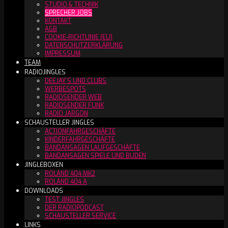
STUDIO & TECHNIK
SPRECHER JOBS
KONTAKT
AGB
COOKIE-RICHTLINIE (EU)
DATENSCHUTZERKLÄRUNG
IMPRESSUM
TEAM
RADIOJINGLES
DEEJAY´S UND CLUBS
WERBESPOTS
RADIOSENDER WEB
RADIOSENDER FUNK
RADIO JARGON
SCHAUSTELLER JINGLES
ACTIONFAHRGESCHÄFTE
KINDERFAHRGESCHÄFTE
BANDANSAGEN LAUFGESCHÄFTE
BANDANSAGEN SPIELE UND BUDEN
JINGLEBOXEN
ROLAND 404 MK2
ROLAND 404 A
DOWNLOADS
TEST JINGLES
DER RADIOPODCAST
SCHAUSTELLER SERVICE
LINKS