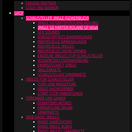
UNSERE PARTNER
LOGO UND BANNER
SHOP
SCHAUSTELLER JINGLE (GEWERBLICH)
JINGLE SD KARTEN ROLAND 404 MK2
JINGLE SD KARTEN ROLAND SP 404A
SFX SOUNDS
VORGEFERTIGTE BANDANSAGEN
INDIVIDUELLE BANDANSAGEN
INDIVIDUELLE JINGLES
INDIVIDUELLE SHOW OPENER
EINZELNE JINGLES FÜR SCHAUSTELLER
HOOKPROMO EIGENWERBUNG
FAHRGESCHÄFT SPIELE
JINGLEPAKETE
SCHAUSTELLER SPARPAKETE
VIDEOS FÜR SCHAUSTELLER
CLIPS UND IMAGEFILME
VIDEO SHOWOPENER
START STOP ANIMATIONEN
STREAMER UND GAMER
DONATIONS MOVIES
FAIRGROUND ONLINE
SPARPAKETE
WEB RADIO JINGLES
RADIO GAMESHOWS
RADIO JINGLE ALBEN
RADIO JINGLES SPARPAKETE