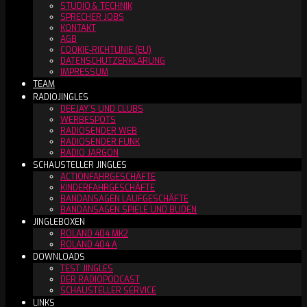
STUDIO & TECHNIK
SPRECHER JOBS
KONTAKT
AGB
COOKIE-RICHTLINIE (EU)
DATENSCHUTZERKLÄRUNG
IMPRESSUM
TEAM
RADIOJINGLES
DEEJAY´S UND CLUBS
WERBESPOTS
RADIOSENDER WEB
RADIOSENDER FUNK
RADIO JARGON
SCHAUSTELLER JINGLES
ACTIONFAHRGESCHÄFTE
KINDERFAHRGESCHÄFTE
BANDANSAGEN LAUFGESCHÄFTE
BANDANSAGEN SPIELE UND BUDEN
JINGLEBOXEN
ROLAND 404 MK2
ROLAND 404 A
DOWNLOADS
TEST JINGLES
DER RADIOPODCAST
SCHAUSTELLER SERVICE
LINKS