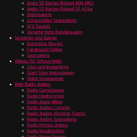
Jingle SD Karten Roland 404 MK2
Jingle SD Karten Roland SP 404a
Jinglepakete
Schausteller Sparpakete
SFX Sounds
Vorgefertigte Bandansagen
Streamer und Gamer
Donations Movies
Fairground Online
Sparpakete
Videos für Schausteller
Clips und Imagefilme
Start Stop Animationen
Video Showopener
Web Radio Jingles
Radio Gameshows
Radio Hookpromos
Radio Jingle Alben
Radio Jingles Comedy
Radio Jingles einzelne Tracks
Radio Jingles Sparpakete
Radio Kirmes Jingles
Radio Musikbetten
Radio Show Opener