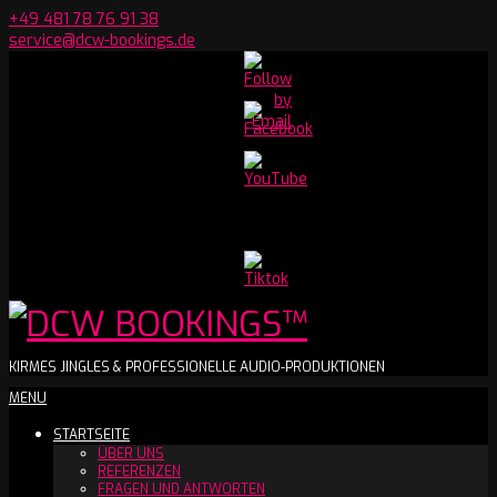
Skip
+49 481 78 76 91 38
to
service@dcw-bookings.de
content
Set
Youtube
Channel
ID
DCW
KIRMES JINGLES & PROFESSIONELLE AUDIO-PRODUKTIONEN
Secondary
MENU
BOOKINGS™
Navigation
STARTSEITE
Menu
ÜBER UNS
REFERENZEN
FRAGEN UND ANTWORTEN