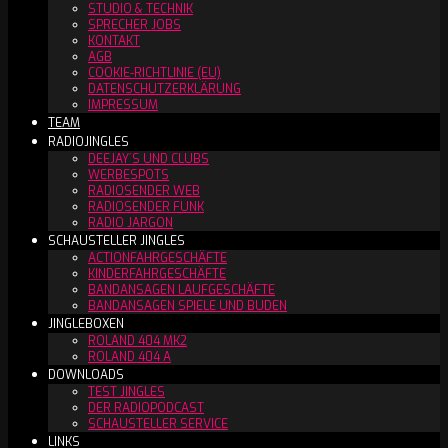
STUDIO & TECHNIK
SPRECHER JOBS
KONTAKT
AGB
COOKIE-RICHTLINIE (EU)
DATENSCHUTZERKLÄRUNG
IMPRESSUM
TEAM
RADIOJINGLES
DEEJAY´S UND CLUBS
WERBESPOTS
RADIOSENDER WEB
RADIOSENDER FUNK
RADIO JARGON
SCHAUSTELLER JINGLES
ACTIONFAHRGESCHÄFTE
KINDERFAHRGESCHÄFTE
BANDANSAGEN LAUFGESCHÄFTE
BANDANSAGEN SPIELE UND BUDEN
JINGLEBOXEN
ROLAND 404 MK2
ROLAND 404 A
DOWNLOADS
TEST JINGLES
DER RADIOPODCAST
SCHAUSTELLER SERVICE
LINKS