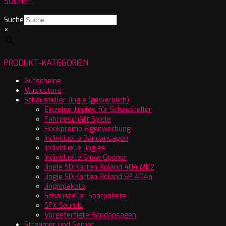
SUCHE…
Suche
×
PRODUKT-KATEGORIEN
Gutscheine
Musicstore
Schausteller Jingle (gewerblich)
Einzelne Jingles für Schausteller
Fahrgeschäft Spiele
Hookpromo Eigenwerbung
Individuelle Bandansagen
Individuelle Jingles
Individuelle Show Opener
Jingle SD Karten Roland 404 MK2
Jingle SD Karten Roland SP 404a
Jinglepakete
Schausteller Sparpakete
SFX Sounds
Vorgefertigte Bandansagen
Streamer und Gamer