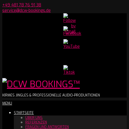
Skip
+49 481 78 76 91 38
to
service@dcw-bookings.de
content
Set
Youtube
Channel
ID
DCW
KIRMES JINGLES & PROFESSIONELLE AUDIO-PRODUKTIONEN
Secondary
MENU
BOOKINGS™
Navigation
STARTSEITE
Menu
ÜBER UNS
REFERENZEN
FRAGEN UND ANTWORTEN