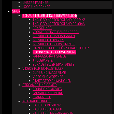
UNSERE PARTNER
LOGO UND BANNER
SHOP
SCHAUSTELLER JINGLE (GEWERBLICH)
JINGLE SD KARTEN ROLAND 404 MK2
JINGLE SD KARTEN ROLAND SP 404A
SFX SOUNDS
VORGEFERTIGTE BANDANSAGEN
INDIVIDUELLE BANDANSAGEN
INDIVIDUELLE JINGLES
INDIVIDUELLE SHOW OPENER
EINZELNE JINGLES FÜR SCHAUSTELLER
HOOKPROMO EIGENWERBUNG
FAHRGESCHÄFT SPIELE
JINGLEPAKETE
SCHAUSTELLER SPARPAKETE
VIDEOS FÜR SCHAUSTELLER
CLIPS UND IMAGEFILME
VIDEO SHOWOPENER
START STOP ANIMATIONEN
STREAMER UND GAMER
DONATIONS MOVIES
FAIRGROUND ONLINE
SPARPAKETE
WEB RADIO JINGLES
RADIO GAMESHOWS
RADIO JINGLE ALBEN
RADIO JINGLES SPARPAKETE