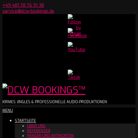
Skip
+49 481 78 76 91 38
to
service@dcw-bookings.de
content
Set
Youtube
Channel
ID
DCW
KIRMES JINGLES & PROFESSIONELLE AUDIO-PRODUKTIONEN
Secondary
MENU
BOOKINGS™
Navigation
STARTSEITE
Menu
ÜBER UNS
REFERENZEN
FRAGEN UND ANTWORTEN