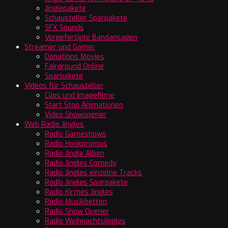
Jinglepakete
Schausteller Sparpakete
SFX Sounds
Vorgefertigte Bandansagen
Streamer und Gamer
Donations Movies
Fairground Online
Sparpakete
Videos für Schausteller
Clips und Imagefilme
Start Stop Animationen
Video Showopener
Web Radio Jingles
Radio Gameshows
Radio Hookpromos
Radio Jingle Alben
Radio Jingles Comedy
Radio Jingles einzelne Tracks
Radio Jingles Sparpakete
Radio Kirmes Jingles
Radio Musikbetten
Radio Show Opener
Radio Weihnachtsjingles