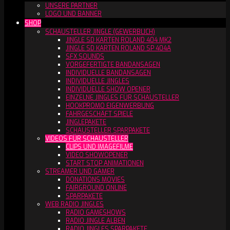
UNSERE PARTNER
LOGO UND BANNER
SHOP
SCHAUSTELLER JINGLE (GEWERBLICH)
JINGLE SD KARTEN ROLAND 404 MK2
JINGLE SD KARTEN ROLAND SP 404A
SFX SOUNDS
VORGEFERTIGTE BANDANSAGEN
INDIVIDUELLE BANDANSAGEN
INDIVIDUELLE JINGLES
INDIVIDUELLE SHOW OPENER
EINZELNE JINGLES FÜR SCHAUSTELLER
HOOKPROMO EIGENWERBUNG
FAHRGESCHÄFT SPIELE
JINGLEPAKETE
SCHAUSTELLER SPARPAKETE
VIDEOS FÜR SCHAUSTELLER
CLIPS UND IMAGEFILME
VIDEO SHOWOPENER
START STOP ANIMATIONEN
STREAMER UND GAMER
DONATIONS MOVIES
FAIRGROUND ONLINE
SPARPAKETE
WEB RADIO JINGLES
RADIO GAMESHOWS
RADIO JINGLE ALBEN
RADIO JINGLES SPARPAKETE