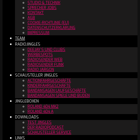
STUDIO & TECHNIK
SPRECHER JOBS
KONTAKT
AGB
COOKIE-RICHTLINIE (EU)
DATENSCHUTZERKLÄRUNG
IMPRESSUM
TEAM
RADIOJINGLES
DEEJAY´S UND CLUBS
WERBESPOTS
RADIOSENDER WEB
RADIOSENDER FUNK
RADIO JARGON
SCHAUSTELLER JINGLES
ACTIONFAHRGESCHÄFTE
KINDERFAHRGESCHÄFTE
BANDANSAGEN LAUFGESCHÄFTE
BANDANSAGEN SPIELE UND BUDEN
JINGLEBOXEN
ROLAND 404 MK2
ROLAND 404 A
DOWNLOADS
TEST JINGLES
DER RADIOPODCAST
SCHAUSTELLER SERVICE
LINKS