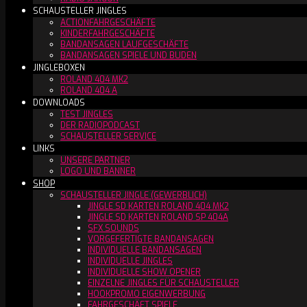
SCHAUSTELLER JINGLES
ACTIONFAHRGESCHÄFTE
KINDERFAHRGESCHÄFTE
BANDANSAGEN LAUFGESCHÄFTE
BANDANSAGEN SPIELE UND BUDEN
JINGLEBOXEN
ROLAND 404 MK2
ROLAND 404 A
DOWNLOADS
TEST JINGLES
DER RADIOPODCAST
SCHAUSTELLER SERVICE
LINKS
UNSERE PARTNER
LOGO UND BANNER
SHOP
SCHAUSTELLER JINGLE (GEWERBLICH)
JINGLE SD KARTEN ROLAND 404 MK2
JINGLE SD KARTEN ROLAND SP 404A
SFX SOUNDS
VORGEFERTIGTE BANDANSAGEN
INDIVIDUELLE BANDANSAGEN
INDIVIDUELLE JINGLES
INDIVIDUELLE SHOW OPENER
EINZELNE JINGLES FÜR SCHAUSTELLER
HOOKPROMO EIGENWERBUNG
FAHRGESCHÄFT SPIELE