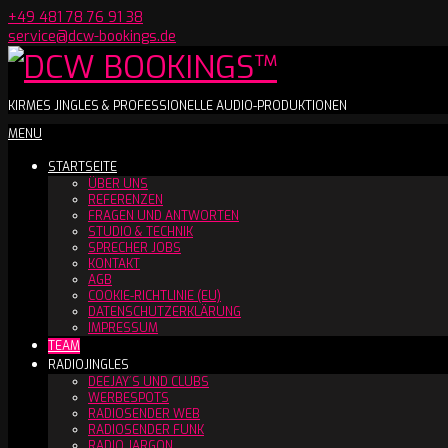
Skip
+49 481 78 76 91 38
to
service@dcw-bookings.de
content
DCW
KIRMES JINGLES & PROFESSIONELLE AUDIO-PRODUKTIONEN
Secondary
MENU
BOOKINGS™
Navigation
STARTSEITE
Menu
ÜBER UNS
REFERENZEN
FRAGEN UND ANTWORTEN
STUDIO & TECHNIK
SPRECHER JOBS
KONTAKT
AGB
COOKIE-RICHTLINIE (EU)
DATENSCHUTZERKLÄRUNG
IMPRESSUM
TEAM
RADIOJINGLES
DEEJAY´S UND CLUBS
WERBESPOTS
RADIOSENDER WEB
RADIOSENDER FUNK
RADIO JARGON