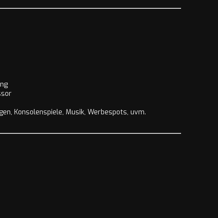
ung
ssor
agen, Konsolenspiele, Musik, Werbespots, uvm.