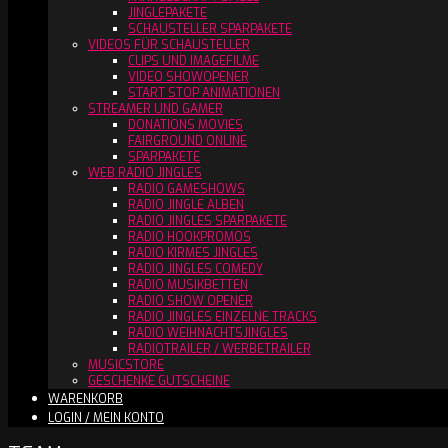
JINGLEPAKETE
SCHAUSTELLER SPARPAKETE
VIDEOS FÜR SCHAUSTELLER
CLIPS UND IMAGEFILME
VIDEO SHOWOPENER
START STOP ANIMATIONEN
STREAMER UND GAMER
DONATIONS MOVIES
FAIRGROUND ONLINE
SPARPAKETE
WEB RADIO JINGLES
RADIO GAMESHOWS
RADIO JINGLE ALBEN
RADIO JINGLES SPARPAKETE
RADIO HOOKPROMOS
RADIO KIRMES JINGLES
RADIO JINGLES COMEDY
RADIO MUSIKBETTEN
RADIO SHOW OPENER
RADIO JINGLES EINZELNE TRACKS
RADIO WEIHNACHTSJINGLES
RADIOTRAILER / WERBETRAILER
MUSICSTORE
GESCHENKE GUTSCHEINE
WARENKORB
LOGIN / MEIN KONTO