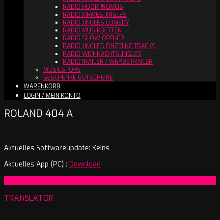
RADIO HOOKPROMOS
RADIO KIRMES JINGLES
RADIO JINGLES COMEDY
RADIO MUSIKBETTEN
RADIO SHOW OPENER
RADIO JINGLES EINZELNE TRACKS
RADIO WEIHNACHTSJINGLES
RADIOTRAILER / WERBETRAILER
MUSICSTORE
GESCHENKE GUTSCHEINE
WARENKORB
LOGIN / MEIN KONTO
ROLAND 404 A
Aktuelles Softwareupdate: Keins
Aktuelles App (PC) :
Download
2024-
On:
17. August 2024
08-
TRANSLATOR
17