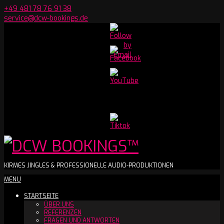
Skip
+49 481 78 76 91 38
to
service@dcw-bookings.de
content
Set
Youtube
Channel
ID
DCW
KIRMES JINGLES & PROFESSIONELLE AUDIO-PRODUKTIONEN
Secondary
MENU
BOOKINGS™
Navigation
STARTSEITE
Menu
ÜBER UNS
REFERENZEN
FRAGEN UND ANTWORTEN