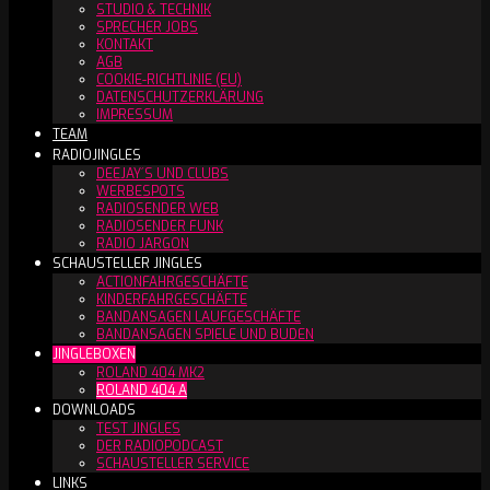
STUDIO & TECHNIK
SPRECHER JOBS
KONTAKT
AGB
COOKIE-RICHTLINIE (EU)
DATENSCHUTZERKLÄRUNG
IMPRESSUM
TEAM
RADIOJINGLES
DEEJAY´S UND CLUBS
WERBESPOTS
RADIOSENDER WEB
RADIOSENDER FUNK
RADIO JARGON
SCHAUSTELLER JINGLES
ACTIONFAHRGESCHÄFTE
KINDERFAHRGESCHÄFTE
BANDANSAGEN LAUFGESCHÄFTE
BANDANSAGEN SPIELE UND BUDEN
JINGLEBOXEN
ROLAND 404 MK2
ROLAND 404 A
DOWNLOADS
TEST JINGLES
DER RADIOPODCAST
SCHAUSTELLER SERVICE
LINKS