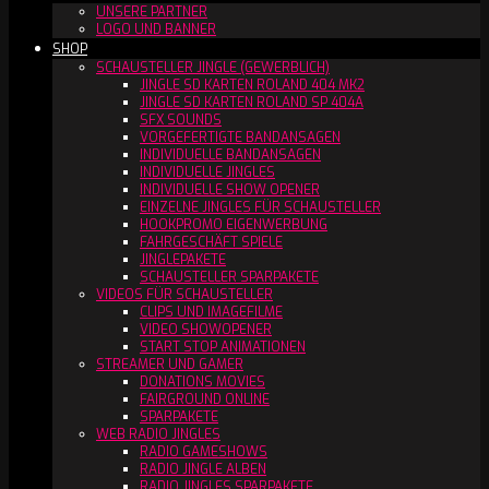
UNSERE PARTNER
LOGO UND BANNER
SHOP
SCHAUSTELLER JINGLE (GEWERBLICH)
JINGLE SD KARTEN ROLAND 404 MK2
JINGLE SD KARTEN ROLAND SP 404A
SFX SOUNDS
VORGEFERTIGTE BANDANSAGEN
INDIVIDUELLE BANDANSAGEN
INDIVIDUELLE JINGLES
INDIVIDUELLE SHOW OPENER
EINZELNE JINGLES FÜR SCHAUSTELLER
HOOKPROMO EIGENWERBUNG
FAHRGESCHÄFT SPIELE
JINGLEPAKETE
SCHAUSTELLER SPARPAKETE
VIDEOS FÜR SCHAUSTELLER
CLIPS UND IMAGEFILME
VIDEO SHOWOPENER
START STOP ANIMATIONEN
STREAMER UND GAMER
DONATIONS MOVIES
FAIRGROUND ONLINE
SPARPAKETE
WEB RADIO JINGLES
RADIO GAMESHOWS
RADIO JINGLE ALBEN
RADIO JINGLES SPARPAKETE