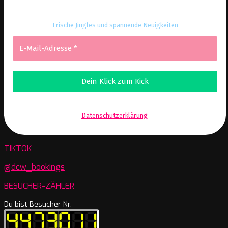
Frische Jingles und spannende Neuigkeiten
Wir senden keinen Spam! Erfahre mehr in unserer
Datenschutzerklärung
.
TIKTOK
@dcw_bookings
BESUCHER-ZÄHLER
Du bist Besucher Nr.