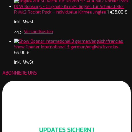
R-Mk2 Rocket Pack – Individuelle Kirmes Jingles
1.435,00
€
inkl. MwSt.
zzgl.
Versandkosten
Show Opener International 3 german/english/francias
69,00
€
inkl. MwSt.
ABONNIERE UNS
UPDATES SICHERN !