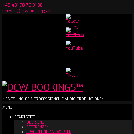
Skip
+49 481 78 76 91 38
to
service@dcw-bookings.de
content
Set
Youtube
Channel
ID
DCW
KIRMES JINGLES & PROFESSIONELLE AUDIO-PRODUKTIONEN
Secondary
MENU
BOOKINGS™
Navigation
STARTSEITE
Menu
ÜBER UNS
REFERENZEN
FRAGEN UND ANTWORTEN