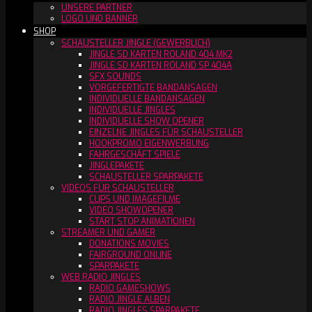
UNSERE PARTNER
LOGO UND BANNER
SHOP
SCHAUSTELLER JINGLE (GEWERBLICH)
JINGLE SD KARTEN ROLAND 404 MK2
JINGLE SD KARTEN ROLAND SP 404A
SFX SOUNDS
VORGEFERTIGTE BANDANSAGEN
INDIVIDUELLE BANDANSAGEN
INDIVIDUELLE JINGLES
INDIVIDUELLE SHOW OPENER
EINZELNE JINGLES FÜR SCHAUSTELLER
HOOKPROMO EIGENWERBUNG
FAHRGESCHÄFT SPIELE
JINGLEPAKETE
SCHAUSTELLER SPARPAKETE
VIDEOS FÜR SCHAUSTELLER
CLIPS UND IMAGEFILME
VIDEO SHOWOPENER
START STOP ANIMATIONEN
STREAMER UND GAMER
DONATIONS MOVIES
FAIRGROUND ONLINE
SPARPAKETE
WEB RADIO JINGLES
RADIO GAMESHOWS
RADIO JINGLE ALBEN
RADIO JINGLES SPARPAKETE