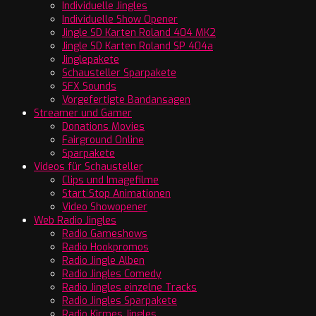
Individuelle Jingles
Individuelle Show Opener
Jingle SD Karten Roland 404 MK2
Jingle SD Karten Roland SP 404a
Jinglepakete
Schausteller Sparpakete
SFX Sounds
Vorgefertigte Bandansagen
Streamer und Gamer
Donations Movies
Fairground Online
Sparpakete
Videos für Schausteller
Clips und Imagefilme
Start Stop Animationen
Video Showopener
Web Radio Jingles
Radio Gameshows
Radio Hookpromos
Radio Jingle Alben
Radio Jingles Comedy
Radio Jingles einzelne Tracks
Radio Jingles Sparpakete
Radio Kirmes Jingles