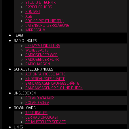
STUDIO & TECHNIK
SPRECHER JOBS
KONTAKT
AGB
COOKIE-RICHTLINIE (EU)
DATENSCHUTZERKLÄRUNG
IMPRESSUM
TEAM
RADIOJINGLES
DEEJAY´S UND CLUBS
WERBESPOTS
RADIOSENDER WEB
RADIOSENDER FUNK
RADIO JARGON
SCHAUSTELLER JINGLES
ACTIONFAHRGESCHÄFTE
KINDERFAHRGESCHÄFTE
BANDANSAGEN LAUFGESCHÄFTE
BANDANSAGEN SPIELE UND BUDEN
JINGLEBOXEN
ROLAND 404 MK2
ROLAND 404 A
DOWNLOADS
TEST JINGLES
DER RADIOPODCAST
SCHAUSTELLER SERVICE
LINKS