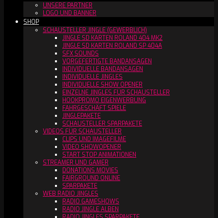
UNSERE PARTNER
LOGO UND BANNER
SHOP
SCHAUSTELLER JINGLE (GEWERBLICH)
JINGLE SD KARTEN ROLAND 404 MK2
JINGLE SD KARTEN ROLAND SP 404A
SFX SOUNDS
VORGEFERTIGTE BANDANSAGEN
INDIVIDUELLE BANDANSAGEN
INDIVIDUELLE JINGLES
INDIVIDUELLE SHOW OPENER
EINZELNE JINGLES FÜR SCHAUSTELLER
HOOKPROMO EIGENWERBUNG
FAHRGESCHÄFT SPIELE
JINGLEPAKETE
SCHAUSTELLER SPARPAKETE
VIDEOS FÜR SCHAUSTELLER
CLIPS UND IMAGEFILME
VIDEO SHOWOPENER
START STOP ANIMATIONEN
STREAMER UND GAMER
DONATIONS MOVIES
FAIRGROUND ONLINE
SPARPAKETE
WEB RADIO JINGLES
RADIO GAMESHOWS
RADIO JINGLE ALBEN
RADIO JINGLES SPARPAKETE