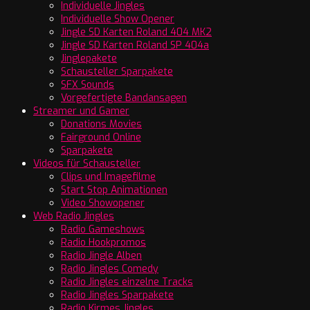
Individuelle Jingles
Individuelle Show Opener
Jingle SD Karten Roland 404 MK2
Jingle SD Karten Roland SP 404a
Jinglepakete
Schausteller Sparpakete
SFX Sounds
Vorgefertigte Bandansagen
Streamer und Gamer
Donations Movies
Fairground Online
Sparpakete
Videos für Schausteller
Clips und Imagefilme
Start Stop Animationen
Video Showopener
Web Radio Jingles
Radio Gameshows
Radio Hookpromos
Radio Jingle Alben
Radio Jingles Comedy
Radio Jingles einzelne Tracks
Radio Jingles Sparpakete
Radio Kirmes Jingles