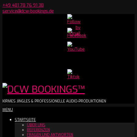
Skip
+49 481 78 76 91 38
to
service@dcw-bookings.de
content
Set
Youtube
Channel
ID
DCW
KIRMES JINGLES & PROFESSIONELLE AUDIO-PRODUKTIONEN
Secondary
MENU
BOOKINGS™
Navigation
STARTSEITE
Menu
ÜBER UNS
REFERENZEN
FRAGEN UND ANTWORTEN