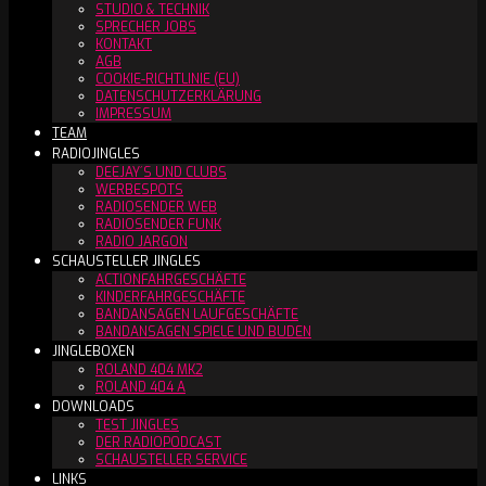
STUDIO & TECHNIK
SPRECHER JOBS
KONTAKT
AGB
COOKIE-RICHTLINIE (EU)
DATENSCHUTZERKLÄRUNG
IMPRESSUM
TEAM
RADIOJINGLES
DEEJAY´S UND CLUBS
WERBESPOTS
RADIOSENDER WEB
RADIOSENDER FUNK
RADIO JARGON
SCHAUSTELLER JINGLES
ACTIONFAHRGESCHÄFTE
KINDERFAHRGESCHÄFTE
BANDANSAGEN LAUFGESCHÄFTE
BANDANSAGEN SPIELE UND BUDEN
JINGLEBOXEN
ROLAND 404 MK2
ROLAND 404 A
DOWNLOADS
TEST JINGLES
DER RADIOPODCAST
SCHAUSTELLER SERVICE
LINKS