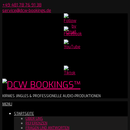
Skip
+49 481 78 76 91 38
to
service@dcw-bookings.de
content
Set
Youtube
Channel
ID
DCW
KIRMES JINGLES & PROFESSIONELLE AUDIO-PRODUKTIONEN
Secondary
MENU
BOOKINGS™
Navigation
STARTSEITE
Menu
ÜBER UNS
REFERENZEN
FRAGEN UND ANTWORTEN