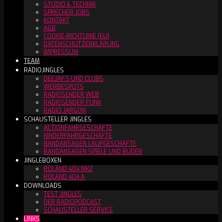
STUDIO & TECHNIK
SPRECHER JOBS
KONTAKT
AGB
COOKIE-RICHTLINIE (EU)
DATENSCHUTZERKLÄRUNG
IMPRESSUM
TEAM
RADIOJINGLES
DEEJAY´S UND CLUBS
WERBESPOTS
RADIOSENDER WEB
RADIOSENDER FUNK
RADIO JARGON
SCHAUSTELLER JINGLES
ACTIONFAHRGESCHÄFTE
KINDERFAHRGESCHÄFTE
BANDANSAGEN LAUFGESCHÄFTE
BANDANSAGEN SPIELE UND BUDEN
JINGLEBOXEN
ROLAND 404 MK2
ROLAND 404 A
DOWNLOADS
TEST JINGLES
DER RADIOPODCAST
SCHAUSTELLER SERVICE
LINKS