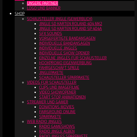
UNSERE PARTNER
LOGO UND BANNER
SHOP
SCHAUSTELLER JINGLE (GEWERBLICH)
JINGLE SD KARTEN ROLAND 404 MK2
JINGLE SD KARTEN ROLAND SP 404A
SFX SOUNDS
VORGEFERTIGTE BANDANSAGEN
INDIVIDUELLE BANDANSAGEN
INDIVIDUELLE JINGLES
INDIVIDUELLE SHOW OPENER
EINZELNE JINGLES FÜR SCHAUSTELLER
HOOKPROMO EIGENWERBUNG
FAHRGESCHÄFT SPIELE
JINGLEPAKETE
SCHAUSTELLER SPARPAKETE
VIDEOS FÜR SCHAUSTELLER
CLIPS UND IMAGEFILME
VIDEO SHOWOPENER
START STOP ANIMATIONEN
STREAMER UND GAMER
DONATIONS MOVIES
FAIRGROUND ONLINE
SPARPAKETE
WEB RADIO JINGLES
RADIO GAMESHOWS
RADIO JINGLE ALBEN
RADIO JINGLES SPARPAKETE