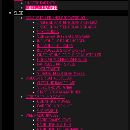
UNSERE PARTNER
LOGO UND BANNER
SHOP
SCHAUSTELLER JINGLE (GEWERBLICH)
JINGLE SD KARTEN ROLAND 404 MK2
JINGLE SD KARTEN ROLAND SP 404A
SFX SOUNDS
VORGEFERTIGTE BANDANSAGEN
INDIVIDUELLE BANDANSAGEN
INDIVIDUELLE JINGLES
INDIVIDUELLE SHOW OPENER
EINZELNE JINGLES FÜR SCHAUSTELLER
HOOKPROMO EIGENWERBUNG
FAHRGESCHÄFT SPIELE
JINGLEPAKETE
SCHAUSTELLER SPARPAKETE
VIDEOS FÜR SCHAUSTELLER
CLIPS UND IMAGEFILME
VIDEO SHOWOPENER
START STOP ANIMATIONEN
STREAMER UND GAMER
DONATIONS MOVIES
FAIRGROUND ONLINE
SPARPAKETE
WEB RADIO JINGLES
RADIO GAMESHOWS
RADIO JINGLE ALBEN
RADIO JINGLES SPARPAKETE