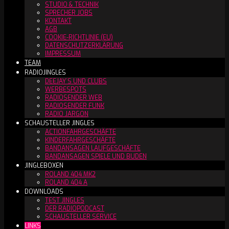
STUDIO & TECHNIK
SPRECHER JOBS
KONTAKT
AGB
COOKIE-RICHTLINIE (EU)
DATENSCHUTZERKLÄRUNG
IMPRESSUM
TEAM
RADIOJINGLES
DEEJAY´S UND CLUBS
WERBESPOTS
RADIOSENDER WEB
RADIOSENDER FUNK
RADIO JARGON
SCHAUSTELLER JINGLES
ACTIONFAHRGESCHÄFTE
KINDERFAHRGESCHÄFTE
BANDANSAGEN LAUFGESCHÄFTE
BANDANSAGEN SPIELE UND BUDEN
JINGLEBOXEN
ROLAND 404 MK2
ROLAND 404 A
DOWNLOADS
TEST JINGLES
DER RADIOPODCAST
SCHAUSTELLER SERVICE
LINKS