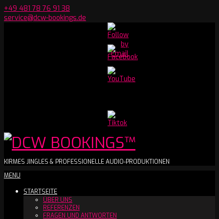
Skip
+49 481 78 76 91 38
to
service@dcw-bookings.de
content
Set
Youtube
Channel
ID
DCW
KIRMES JINGLES & PROFESSIONELLE AUDIO-PRODUKTIONEN
Secondary
MENU
BOOKINGS™
Navigation
STARTSEITE
Menu
ÜBER UNS
REFERENZEN
FRAGEN UND ANTWORTEN