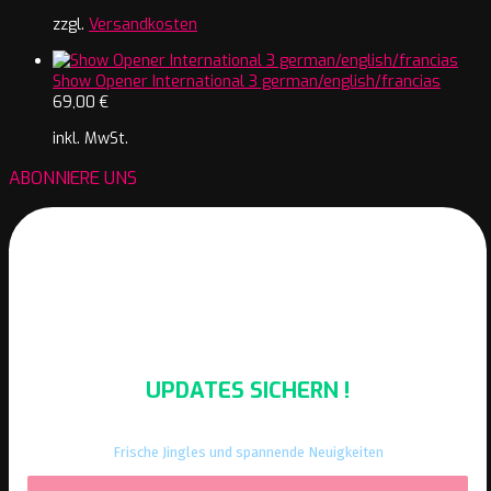
zzgl.
Versandkosten
Show Opener International 3 german/english/francias
69,00
€
inkl. MwSt.
ABONNIERE UNS
UPDATES SICHERN !
Frische Jingles und spannende Neuigkeiten