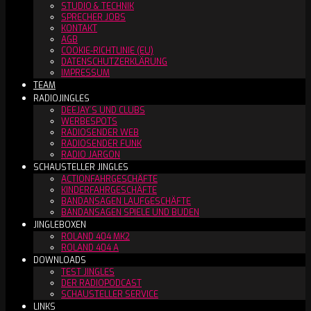
STUDIO & TECHNIK
SPRECHER JOBS
KONTAKT
AGB
COOKIE-RICHTLINIE (EU)
DATENSCHUTZERKLÄRUNG
IMPRESSUM
TEAM
RADIOJINGLES
DEEJAY´S UND CLUBS
WERBESPOTS
RADIOSENDER WEB
RADIOSENDER FUNK
RADIO JARGON
SCHAUSTELLER JINGLES
ACTIONFAHRGESCHÄFTE
KINDERFAHRGESCHÄFTE
BANDANSAGEN LAUFGESCHÄFTE
BANDANSAGEN SPIELE UND BUDEN
JINGLEBOXEN
ROLAND 404 MK2
ROLAND 404 A
DOWNLOADS
TEST JINGLES
DER RADIOPODCAST
SCHAUSTELLER SERVICE
LINKS