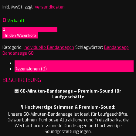
inkl. MwSt.
zzgl.
Versandkosten
0
Verkauft
Bandansage
60
In den Warenkorb
Minuten
2
Kategorie:
Individuelle Bandansagen
Schlagwörter:
Bandansage
,
Sprecher
Bandansage 60
Menge
Beschreibung
Rezensionen (0)
BESCHREIBUNG
🎹
60-Minuten-Bandansage – Premium-Sound für
Laufgeschäfte
🎙️
Hochwertige Stimmen & Premium-Sound:
Unsere 60-Minuten-Bandansage ist ideal für Laufgeschäfte,
Geisterbahnen, Funhouse-Attraktionen und Freizeitparks, die
Wert auf professionelle Durchsagen und hochwertige
Soundgestaltung legen.