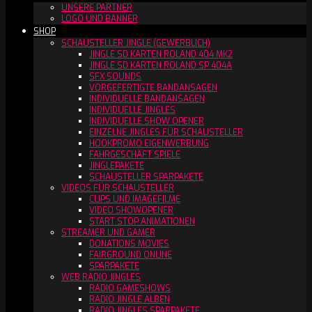
UNSERE PARTNER
LOGO UND BANNER
SHOP
SCHAUSTELLER JINGLE (GEWERBLICH)
JINGLE SD KARTEN ROLAND 404 MK2
JINGLE SD KARTEN ROLAND SP 404A
SFX SOUNDS
VORGEFERTIGTE BANDANSAGEN
INDIVIDUELLE BANDANSAGEN
INDIVIDUELLE JINGLES
INDIVIDUELLE SHOW OPENER
EINZELNE JINGLES FÜR SCHAUSTELLER
HOOKPROMO EIGENWERBUNG
FAHRGESCHÄFT SPIELE
JINGLEPAKETE
SCHAUSTELLER SPARPAKETE
VIDEOS FÜR SCHAUSTELLER
CLIPS UND IMAGEFILME
VIDEO SHOWOPENER
START STOP ANIMATIONEN
STREAMER UND GAMER
DONATIONS MOVIES
FAIRGROUND ONLINE
SPARPAKETE
WEB RADIO JINGLES
RADIO GAMESHOWS
RADIO JINGLE ALBEN
RADIO JINGLES SPARPAKETE