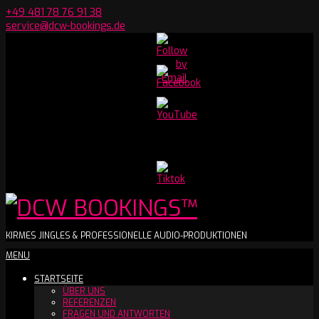
Skip
+49 481 78 76 91 38
to
service@dcw-bookings.de
content
Set
Youtube
Channel
ID
DCW
KIRMES JINGLES & PROFESSIONELLE AUDIO-PRODUKTIONEN
Secondary
MENU
BOOKINGS™
Navigation
STARTSEITE
Menu
ÜBER UNS
REFERENZEN
FRAGEN UND ANTWORTEN