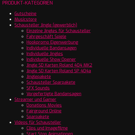
PRODUKT-KATEGORIEN
Gutscheine
Musicstore
Schausteller Jingle (gewerblich)
Einzelne Jingles für Schausteller
Fahrgeschäft Spiele
Hookpromo Eigenwerbung
Individuelle Bandansagen
Individuelle Jingles
Individuelle Show Opener
Jingle SD Karten Roland 404 MK2
Jingle SD Karten Roland SP 404a
Jinglepakete
Schausteller Sparpakete
SFX Sounds
Vorgefertigte Bandansagen
Streamer und Gamer
Donations Movies
Fairground Online
Sparpakete
Videos für Schausteller
Clips und Imagefilme
Start Stop Animationen