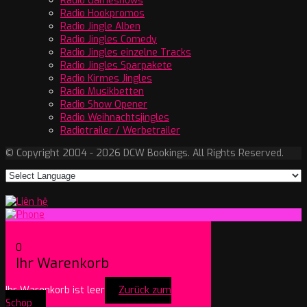
Radio Gameshows
Radio Hookpromos
Radio Jingle Alben
Radio Jingles Comedy
Radio Jingles einzelne Tracks
Radio Jingles Sparpakete
Radio Kirmes Jingles
Radio Musikbetten
Radio Show Opener
Radio Weihnachtsjingles
Radiotrailer / Werbetrailer
© Copyright 2004 - 2026 DCW Bookings. All Rights Reserved.
0
Ihr Warenkorb
Ihr Warenkorb ist leer
Zurück zum
Schop