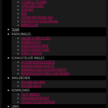
STUDIO & TECHNIK
SPRECHER JOBS
KONTAKT
AGB
COOKIE-RICHTLINIE (EU)
DATENSCHUTZERKLÄRUNG
IMPRESSUM
TEAM
RADIOJINGLES
DEEJAY´S UND CLUBS
WERBESPOTS
RADIOSENDER WEB
RADIOSENDER FUNK
RADIO JARGON
SCHAUSTELLER JINGLES
ACTIONFAHRGESCHÄFTE
KINDERFAHRGESCHÄFTE
BANDANSAGEN LAUFGESCHÄFTE
BANDANSAGEN SPIELE UND BUDEN
JINGLEBOXEN
ROLAND 404 MK2
ROLAND 404 A
DOWNLOADS
TEST JINGLES
DER RADIOPODCAST
SCHAUSTELLER SERVICE
LINKS