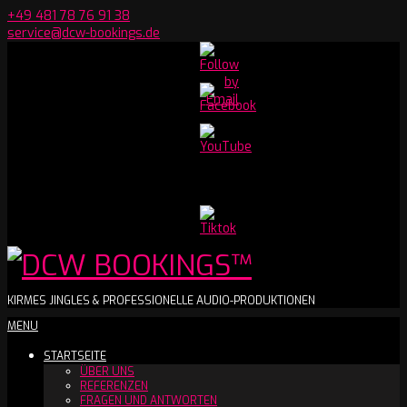
Skip
+49 481 78 76 91 38
to
service@dcw-bookings.de
content
Set
Youtube
Channel
ID
DCW
KIRMES JINGLES & PROFESSIONELLE AUDIO-PRODUKTIONEN
Secondary
MENU
BOOKINGS™
Navigation
STARTSEITE
Menu
ÜBER UNS
REFERENZEN
FRAGEN UND ANTWORTEN