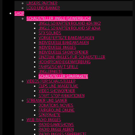
UNSERE PARTNER
LOGO UND BANNER
SHOP
SCHAUSTELLER JINGLE (GEWERBLICH)
JINGLE SD KARTEN ROLAND 404 MK2
JINGLE SD KARTEN ROLAND SP 404A
SFX SOUNDS
VORGEFERTIGTE BANDANSAGEN
INDIVIDUELLE BANDANSAGEN
INDIVIDUELLE JINGLES
INDIVIDUELLE SHOW OPENER
EINZELNE JINGLES FÜR SCHAUSTELLER
HOOKPROMO EIGENWERBUNG
FAHRGESCHÄFT SPIELE
JINGLEPAKETE
SCHAUSTELLER SPARPAKETE
VIDEOS FÜR SCHAUSTELLER
CLIPS UND IMAGEFILME
VIDEO SHOWOPENER
START STOP ANIMATIONEN
STREAMER UND GAMER
DONATIONS MOVIES
FAIRGROUND ONLINE
SPARPAKETE
WEB RADIO JINGLES
RADIO GAMESHOWS
RADIO JINGLE ALBEN
RADIO JINGLES SPARPAKETE