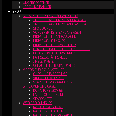
UNSERE PARTNER
LOGO UND BANNER
SHOP
SCHAUSTELLER JINGLE (GEWERBLICH)
JINGLE SD KARTEN ROLAND 404 MK2
JINGLE SD KARTEN ROLAND SP 404A
SFX SOUNDS
VORGEFERTIGTE BANDANSAGEN
INDIVIDUELLE BANDANSAGEN
INDIVIDUELLE JINGLES
INDIVIDUELLE SHOW OPENER
EINZELNE JINGLES FÜR SCHAUSTELLER
HOOKPROMO EIGENWERBUNG
FAHRGESCHÄFT SPIELE
JINGLEPAKETE
SCHAUSTELLER SPARPAKETE
VIDEOS FÜR SCHAUSTELLER
CLIPS UND IMAGEFILME
VIDEO SHOWOPENER
START STOP ANIMATIONEN
STREAMER UND GAMER
DONATIONS MOVIES
FAIRGROUND ONLINE
SPARPAKETE
WEB RADIO JINGLES
RADIO GAMESHOWS
RADIO JINGLE ALBEN
RADIO JINGLES SPARPAKETE