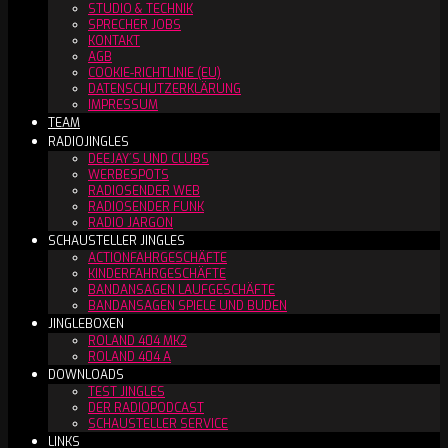
STUDIO & TECHNIK
SPRECHER JOBS
KONTAKT
AGB
COOKIE-RICHTLINIE (EU)
DATENSCHUTZERKLÄRUNG
IMPRESSUM
TEAM
RADIOJINGLES
DEEJAY´S UND CLUBS
WERBESPOTS
RADIOSENDER WEB
RADIOSENDER FUNK
RADIO JARGON
SCHAUSTELLER JINGLES
ACTIONFAHRGESCHÄFTE
KINDERFAHRGESCHÄFTE
BANDANSAGEN LAUFGESCHÄFTE
BANDANSAGEN SPIELE UND BUDEN
JINGLEBOXEN
ROLAND 404 MK2
ROLAND 404 A
DOWNLOADS
TEST JINGLES
DER RADIOPODCAST
SCHAUSTELLER SERVICE
LINKS