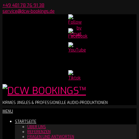
Skip
+49 481 78 76 91 38
to
service@dcw-bookings.de
content
Set
Youtube
Channel
ID
DCW
KIRMES JINGLES & PROFESSIONELLE AUDIO-PRODUKTIONEN
Secondary
MENU
BOOKINGS™
Navigation
STARTSEITE
Menu
ÜBER UNS
REFERENZEN
FRAGEN UND ANTWORTEN