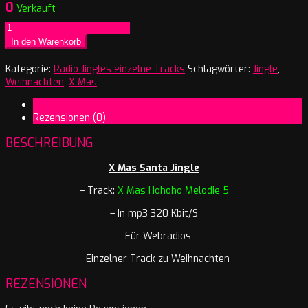
0
Verkauft
X
Mas
In den Warenkorb
Hohoho
Melodie
Kategorie:
Radio Jingles einzelne Tracks
Schlagwörter:
Jingle
,
5
Weihnachten
,
X Mas
Menge
Beschreibung
Rezensionen (0)
BESCHREIBUNG
X Mas Santa Jingle
– Track:
X Mas Hohoho Melodie 5
– In mp3 320 Kbit/S
– Für Webradios
– Einzelner Track zu Weihnachten
REZENSIONEN