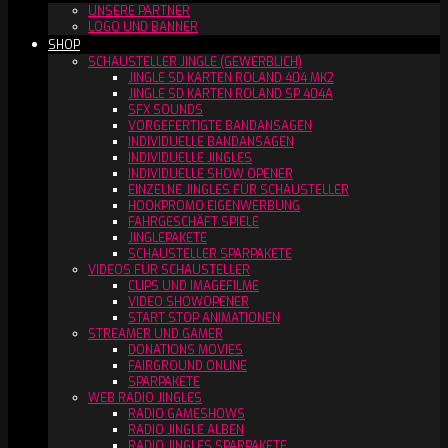
UNSERE PARTNER
LOGO UND BANNER
SHOP
SCHAUSTELLER JINGLE (GEWERBLICH)
JINGLE SD KARTEN ROLAND 404 MK2
JINGLE SD KARTEN ROLAND SP 404A
SFX SOUNDS
VORGEFERTIGTE BANDANSAGEN
INDIVIDUELLE BANDANSAGEN
INDIVIDUELLE JINGLES
INDIVIDUELLE SHOW OPENER
EINZELNE JINGLES FÜR SCHAUSTELLER
HOOKPROMO EIGENWERBUNG
FAHRGESCHÄFT SPIELE
JINGLEPAKETE
SCHAUSTELLER SPARPAKETE
VIDEOS FÜR SCHAUSTELLER
CLIPS UND IMAGEFILME
VIDEO SHOWOPENER
START STOP ANIMATIONEN
STREAMER UND GAMER
DONATIONS MOVIES
FAIRGROUND ONLINE
SPARPAKETE
WEB RADIO JINGLES
RADIO GAMESHOWS
RADIO JINGLE ALBEN
RADIO JINGLES SPARPAKETE