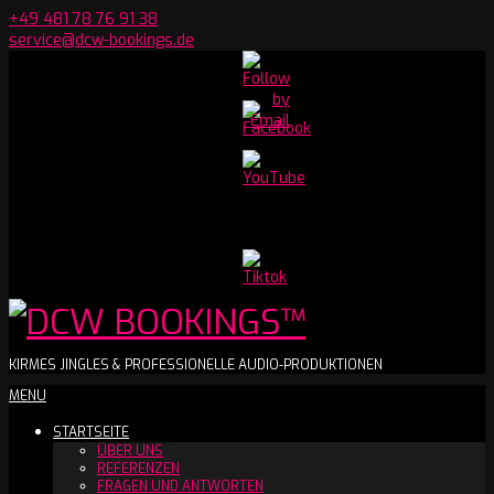
Skip
+49 481 78 76 91 38
to
service@dcw-bookings.de
content
Set
Youtube
Channel
ID
DCW
KIRMES JINGLES & PROFESSIONELLE AUDIO-PRODUKTIONEN
Secondary
MENU
BOOKINGS™
Navigation
STARTSEITE
Menu
ÜBER UNS
REFERENZEN
FRAGEN UND ANTWORTEN