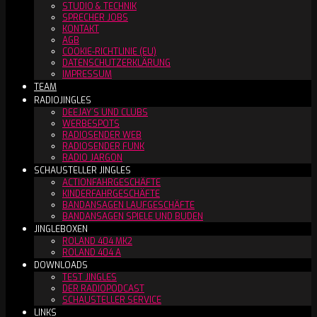
STUDIO & TECHNIK
SPRECHER JOBS
KONTAKT
AGB
COOKIE-RICHTLINIE (EU)
DATENSCHUTZERKLÄRUNG
IMPRESSUM
TEAM
RADIOJINGLES
DEEJAY´S UND CLUBS
WERBESPOTS
RADIOSENDER WEB
RADIOSENDER FUNK
RADIO JARGON
SCHAUSTELLER JINGLES
ACTIONFAHRGESCHÄFTE
KINDERFAHRGESCHÄFTE
BANDANSAGEN LAUFGESCHÄFTE
BANDANSAGEN SPIELE UND BUDEN
JINGLEBOXEN
ROLAND 404 MK2
ROLAND 404 A
DOWNLOADS
TEST JINGLES
DER RADIOPODCAST
SCHAUSTELLER SERVICE
LINKS