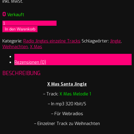
inkl. MwSt.
0
Verkauft
X
Mas
In den Warenkorb
Santa
Mary
Kategorie:
Radio Jingles einzelne Tracks
Schlagwörter:
Jingle
,
X
Weihnachten
,
X Mas
Mas
Beschreibung
Melodie
Rezensionen (0)
1
Menge
BESCHREIBUNG
X Mas Santa Jingle
– Track:
X Mas Melodie 1
– In mp3 320 Kbit/S
– Für Webradios
– Einzelner Track zu Weihnachten