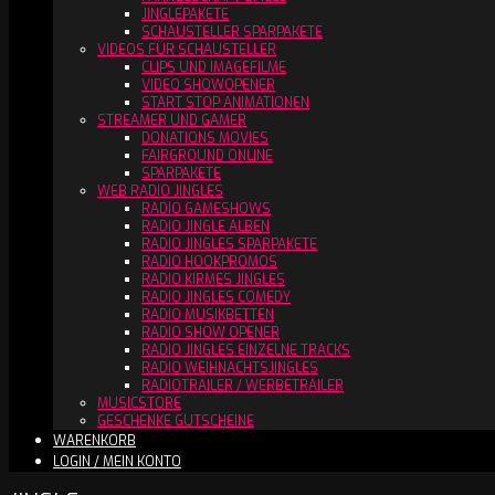
JINGLEPAKETE
SCHAUSTELLER SPARPAKETE
VIDEOS FÜR SCHAUSTELLER
CLIPS UND IMAGEFILME
VIDEO SHOWOPENER
START STOP ANIMATIONEN
STREAMER UND GAMER
DONATIONS MOVIES
FAIRGROUND ONLINE
SPARPAKETE
WEB RADIO JINGLES
RADIO GAMESHOWS
RADIO JINGLE ALBEN
RADIO JINGLES SPARPAKETE
RADIO HOOKPROMOS
RADIO KIRMES JINGLES
RADIO JINGLES COMEDY
RADIO MUSIKBETTEN
RADIO SHOW OPENER
RADIO JINGLES EINZELNE TRACKS
RADIO WEIHNACHTSJINGLES
RADIOTRAILER / WERBETRAILER
MUSICSTORE
GESCHENKE GUTSCHEINE
WARENKORB
LOGIN / MEIN KONTO