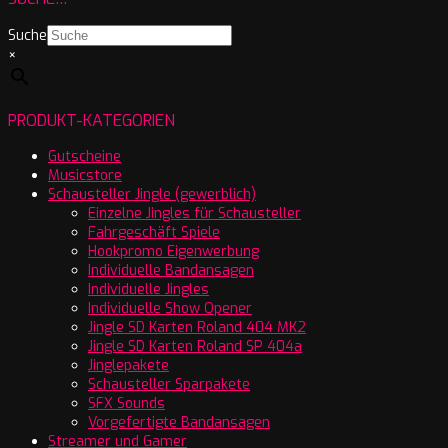
Suche
×
PRODUKT-KATEGORIEN
Gutscheine
Musicstore
Schausteller Jingle (gewerblich)
Einzelne Jingles für Schausteller
Fahrgeschäft Spiele
Hookpromo Eigenwerbung
Individuelle Bandansagen
Individuelle Jingles
Individuelle Show Opener
Jingle SD Karten Roland 404 MK2
Jingle SD Karten Roland SP 404a
Jinglepakete
Schausteller Sparpakete
SFX Sounds
Vorgefertigte Bandansagen
Streamer und Gamer