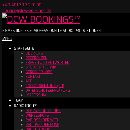
Skip
+49 481 78 76 91 38
to
service@dcw-bookings.de
content
DCW
KIRMES JINGLES & PROFESSIONELLE AUDIO-PRODUKTIONEN
Secondary
MENU
BOOKINGS™
Navigation
STARTSEITE
Menu
ÜBER UNS
REFERENZEN
FRAGEN UND ANTWORTEN
STUDIO & TECHNIK
SPRECHER JOBS
KONTAKT
AGB
COOKIE-RICHTLINIE (EU)
DATENSCHUTZERKLÄRUNG
IMPRESSUM
TEAM
RADIOJINGLES
DEEJAY´S UND CLUBS
WERBESPOTS
RADIOSENDER WEB
RADIOSENDER FUNK
RADIO JARGON