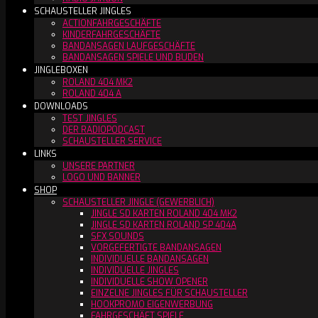
SCHAUSTELLER JINGLES
ACTIONFAHRGESCHÄFTE
KINDERFAHRGESCHÄFTE
BANDANSAGEN LAUFGESCHÄFTE
BANDANSAGEN SPIELE UND BUDEN
JINGLEBOXEN
ROLAND 404 MK2
ROLAND 404 A
DOWNLOADS
TEST JINGLES
DER RADIOPODCAST
SCHAUSTELLER SERVICE
LINKS
UNSERE PARTNER
LOGO UND BANNER
SHOP
SCHAUSTELLER JINGLE (GEWERBLICH)
JINGLE SD KARTEN ROLAND 404 MK2
JINGLE SD KARTEN ROLAND SP 404A
SFX SOUNDS
VORGEFERTIGTE BANDANSAGEN
INDIVIDUELLE BANDANSAGEN
INDIVIDUELLE JINGLES
INDIVIDUELLE SHOW OPENER
EINZELNE JINGLES FÜR SCHAUSTELLER
HOOKPROMO EIGENWERBUNG
FAHRGESCHÄFT SPIELE