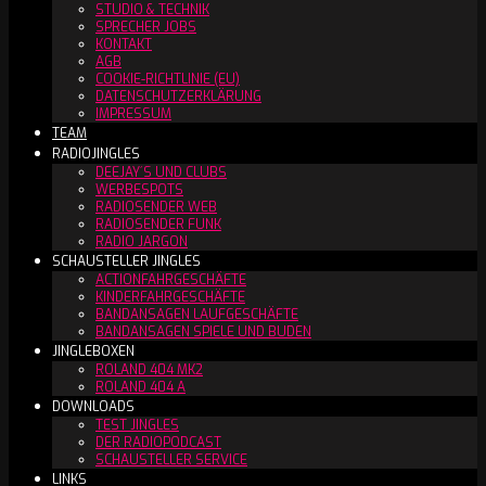
STUDIO & TECHNIK
SPRECHER JOBS
KONTAKT
AGB
COOKIE-RICHTLINIE (EU)
DATENSCHUTZERKLÄRUNG
IMPRESSUM
TEAM
RADIOJINGLES
DEEJAY´S UND CLUBS
WERBESPOTS
RADIOSENDER WEB
RADIOSENDER FUNK
RADIO JARGON
SCHAUSTELLER JINGLES
ACTIONFAHRGESCHÄFTE
KINDERFAHRGESCHÄFTE
BANDANSAGEN LAUFGESCHÄFTE
BANDANSAGEN SPIELE UND BUDEN
JINGLEBOXEN
ROLAND 404 MK2
ROLAND 404 A
DOWNLOADS
TEST JINGLES
DER RADIOPODCAST
SCHAUSTELLER SERVICE
LINKS