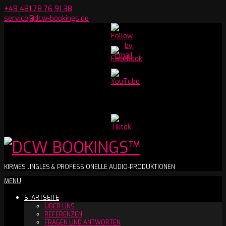
Skip
+49 481 78 76 91 38
to
service@dcw-bookings.de
content
Set
Youtube
Channel
ID
DCW
KIRMES JINGLES & PROFESSIONELLE AUDIO-PRODUKTIONEN
Secondary
MENU
BOOKINGS™
Navigation
STARTSEITE
Menu
ÜBER UNS
REFERENZEN
FRAGEN UND ANTWORTEN