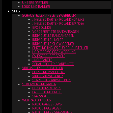
UNSERE PARTNER
LOGO UND BANNER
SHOP
SCHAUSTELLER JINGLE (GEWERBLICH)
JINGLE SD KARTEN ROLAND 404 MK2
JINGLE SD KARTEN ROLAND SP 404A
SFX SOUNDS
VORGEFERTIGTE BANDANSAGEN
INDIVIDUELLE BANDANSAGEN
INDIVIDUELLE JINGLES
INDIVIDUELLE SHOW OPENER
EINZELNE JINGLES FÜR SCHAUSTELLER
HOOKPROMO EIGENWERBUNG
FAHRGESCHÄFT SPIELE
JINGLEPAKETE
SCHAUSTELLER SPARPAKETE
VIDEOS FÜR SCHAUSTELLER
CLIPS UND IMAGEFILME
VIDEO SHOWOPENER
START STOP ANIMATIONEN
STREAMER UND GAMER
DONATIONS MOVIES
FAIRGROUND ONLINE
SPARPAKETE
WEB RADIO JINGLES
RADIO GAMESHOWS
RADIO JINGLE ALBEN
RADIO JINGLES SPARPAKETE