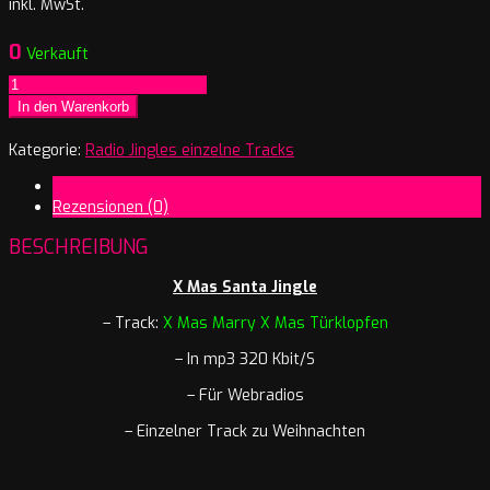
inkl. MwSt.
0
Verkauft
X
Mas
In den Warenkorb
Marry
X
Kategorie:
Radio Jingles einzelne Tracks
Mas
Beschreibung
Türklopfen
Rezensionen (0)
Menge
BESCHREIBUNG
X Mas Santa Jingle
– Track:
X Mas Marry X Mas Türklopfen
– In mp3 320 Kbit/S
– Für Webradios
– Einzelner Track zu Weihnachten