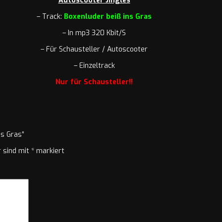
Autoscooter Jingles
– Track:
Boxenluder beiß ins Gras
– In mp3 320 Kbit/S
– Für Schausteller / Autoscooter
– Einzeltrack
Nur für Schausteller!!
ns Gras“
r sind mit
*
markiert