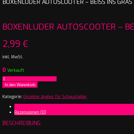
BOXENLUDER AUTOSCOOTER – BEISS INS GRAS
BOXENLUDER AUTOSCOOTER – BEI
2,99
€
inkl. MwSt.
0
Verkauft
Boxenluder
Autoscooter
In den Warenkorb
-
Beiß
Kategorie:
Einzelne Jingles für Schausteller
ins
Beschreibung
Gras
Rezensionen (0)
Menge
BESCHREIBUNG