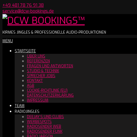
Skip
+49 481 78 76 91 38
to
service@dcw-bookings.de
content
DCW
KIRMES JINGLES & PROFESSIONELLE AUDIO-PRODUKTIONEN
Secondary
MENU
BOOKINGS™
Navigation
STARTSEITE
Menu
ÜBER UNS
REFERENZEN
FRAGEN UND ANTWORTEN
STUDIO & TECHNIK
SPRECHER JOBS
KONTAKT
AGB
COOKIE-RICHTLINIE (EU)
DATENSCHUTZERKLÄRUNG
IMPRESSUM
TEAM
RADIOJINGLES
DEEJAY´S UND CLUBS
WERBESPOTS
RADIOSENDER WEB
RADIOSENDER FUNK
RADIO JARGON