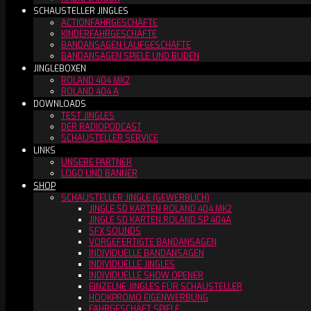
SCHAUSTELLER JINGLES
ACTIONFAHRGESCHÄFTE
KINDERFAHRGESCHÄFTE
BANDANSAGEN LAUFGESCHÄFTE
BANDANSAGEN SPIELE UND BUDEN
JINGLEBOXEN
ROLAND 404 MK2
ROLAND 404 A
DOWNLOADS
TEST JINGLES
DER RADIOPODCAST
SCHAUSTELLER SERVICE
LINKS
UNSERE PARTNER
LOGO UND BANNER
SHOP
SCHAUSTELLER JINGLE (GEWERBLICH)
JINGLE SD KARTEN ROLAND 404 MK2
JINGLE SD KARTEN ROLAND SP 404A
SFX SOUNDS
VORGEFERTIGTE BANDANSAGEN
INDIVIDUELLE BANDANSAGEN
INDIVIDUELLE JINGLES
INDIVIDUELLE SHOW OPENER
EINZELNE JINGLES FÜR SCHAUSTELLER
HOOKPROMO EIGENWERBUNG
FAHRGESCHÄFT SPIELE