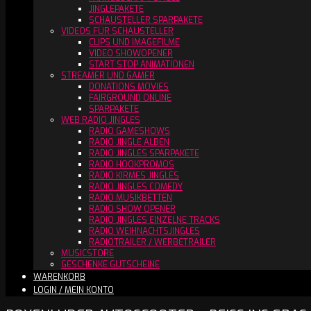
JINGLEPAKETE
SCHAUSTELLER SPARPAKETE
VIDEOS FÜR SCHAUSTELLER
CLIPS UND IMAGEFILME
VIDEO SHOWOPENER
START STOP ANIMATIONEN
STREAMER UND GAMER
DONATIONS MOVIES
FAIRGROUND ONLINE
SPARPAKETE
WEB RADIO JINGLES
RADIO GAMESHOWS
RADIO JINGLE ALBEN
RADIO JINGLES SPARPAKETE
RADIO HOOKPROMOS
RADIO KIRMES JINGLES
RADIO JINGLES COMEDY
RADIO MUSIKBETTEN
RADIO SHOW OPENER
RADIO JINGLES EINZELNE TRACKS
RADIO WEIHNACHTSJINGLES
RADIOTRAILER / WERBETRAILER
MUSICSTORE
GESCHENKE GUTSCHEINE
WARENKORB
LOGIN / MEIN KONTO