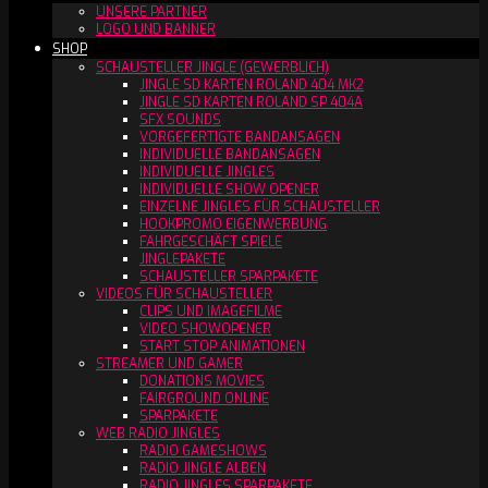
UNSERE PARTNER
LOGO UND BANNER
SHOP
SCHAUSTELLER JINGLE (GEWERBLICH)
JINGLE SD KARTEN ROLAND 404 MK2
JINGLE SD KARTEN ROLAND SP 404A
SFX SOUNDS
VORGEFERTIGTE BANDANSAGEN
INDIVIDUELLE BANDANSAGEN
INDIVIDUELLE JINGLES
INDIVIDUELLE SHOW OPENER
EINZELNE JINGLES FÜR SCHAUSTELLER
HOOKPROMO EIGENWERBUNG
FAHRGESCHÄFT SPIELE
JINGLEPAKETE
SCHAUSTELLER SPARPAKETE
VIDEOS FÜR SCHAUSTELLER
CLIPS UND IMAGEFILME
VIDEO SHOWOPENER
START STOP ANIMATIONEN
STREAMER UND GAMER
DONATIONS MOVIES
FAIRGROUND ONLINE
SPARPAKETE
WEB RADIO JINGLES
RADIO GAMESHOWS
RADIO JINGLE ALBEN
RADIO JINGLES SPARPAKETE