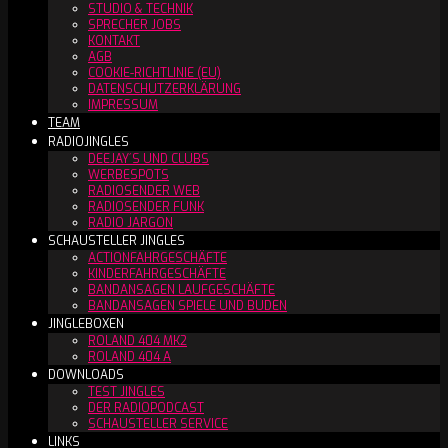
STUDIO & TECHNIK
SPRECHER JOBS
KONTAKT
AGB
COOKIE-RICHTLINIE (EU)
DATENSCHUTZERKLÄRUNG
IMPRESSUM
TEAM
RADIOJINGLES
DEEJAY´S UND CLUBS
WERBESPOTS
RADIOSENDER WEB
RADIOSENDER FUNK
RADIO JARGON
SCHAUSTELLER JINGLES
ACTIONFAHRGESCHÄFTE
KINDERFAHRGESCHÄFTE
BANDANSAGEN LAUFGESCHÄFTE
BANDANSAGEN SPIELE UND BUDEN
JINGLEBOXEN
ROLAND 404 MK2
ROLAND 404 A
DOWNLOADS
TEST JINGLES
DER RADIOPODCAST
SCHAUSTELLER SERVICE
LINKS