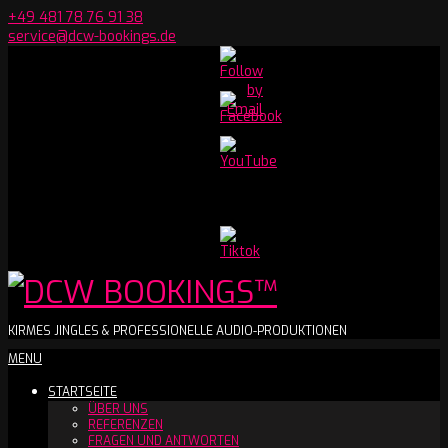
Skip
+49 481 78 76 91 38
to
service@dcw-bookings.de
content
Set
Youtube
Channel
ID
DCW
KIRMES JINGLES & PROFESSIONELLE AUDIO-PRODUKTIONEN
Secondary
MENU
BOOKINGS™
Navigation
STARTSEITE
Menu
ÜBER UNS
REFERENZEN
FRAGEN UND ANTWORTEN