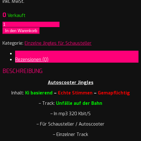
inkl. MwSt.
0
Verkauft
Verkehrsfunk
-
In den Warenkorb
Unfälle
auf
Kategorie:
Einzelne Jingles für Schausteller
der
Beschreibung
Bahn
Rezensionen (0)
Menge
BESCHREIBUNG
Autoscooter Jingles
Inhalt:
Ki basierend
–
Echte Stimmen
–
Gemapflichtig
– Track:
Unfälle auf der Bahn
– In mp3 320 Kbit/S
– Für Schausteller / Autoscooter
– Einzelner Track