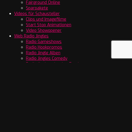
Fairground Online
Sparpakete
Videos für Schausteller
Clips und Imagefilme
Start Stop Animationen
Video Showopener
Web Radio Jingles
Radio Gameshows
Radio Hookpromos
Radio Jingle Alben
Radio Jingles Comedy
Radio Jingles einzelne Tracks
Radio Jingles Sparpakete
Radio Kirmes Jingles
Radio Musikbetten
Radio Show Opener
Radio Weihnachtsjingles
Radiotrailer / Werbetrailer
© Copyright 2004 - 2026 DCW Bookings. All Rights Reserved.