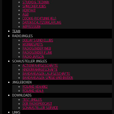
STUDIO & TECHNIK
SPRECHER JOBS
KONTAKT
AGB
COOKIE-RICHTLINIE (EU)
DATENSCHUTZERKLÄRUNG
IMPRESSUM
TEAM
RADIOJINGLES
DEEJAY´S UND CLUBS
WERBESPOTS
RADIOSENDER WEB
RADIOSENDER FUNK
RADIO JARGON
SCHAUSTELLER JINGLES
ACTIONFAHRGESCHÄFTE
KINDERFAHRGESCHÄFTE
BANDANSAGEN LAUFGESCHÄFTE
BANDANSAGEN SPIELE UND BUDEN
JINGLEBOXEN
ROLAND 404 MK2
ROLAND 404 A
DOWNLOADS
TEST JINGLES
DER RADIOPODCAST
SCHAUSTELLER SERVICE
LINKS