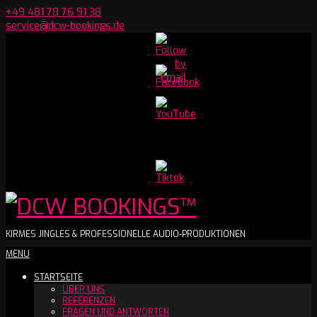
Skip
+49 481 78 76 91 38
to
service@dcw-bookings.de
content
Set
Youtube
Channel
ID
DCW
KIRMES JINGLES & PROFESSIONELLE AUDIO-PRODUKTIONEN
Secondary
MENU
BOOKINGS™
Navigation
STARTSEITE
Menu
ÜBER UNS
REFERENZEN
FRAGEN UND ANTWORTEN