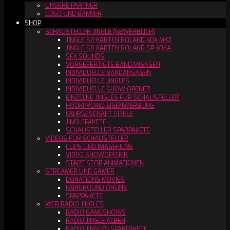
UNSERE PARTNER
LOGO UND BANNER
SHOP
SCHAUSTELLER JINGLE (GEWERBLICH)
JINGLE SD KARTEN ROLAND 404 MK2
JINGLE SD KARTEN ROLAND SP 404A
SFX SOUNDS
VORGEFERTIGTE BANDANSAGEN
INDIVIDUELLE BANDANSAGEN
INDIVIDUELLE JINGLES
INDIVIDUELLE SHOW OPENER
EINZELNE JINGLES FÜR SCHAUSTELLER
HOOKPROMO EIGENWERBUNG
FAHRGESCHÄFT SPIELE
JINGLEPAKETE
SCHAUSTELLER SPARPAKETE
VIDEOS FÜR SCHAUSTELLER
CLIPS UND IMAGEFILME
VIDEO SHOWOPENER
START STOP ANIMATIONEN
STREAMER UND GAMER
DONATIONS MOVIES
FAIRGROUND ONLINE
SPARPAKETE
WEB RADIO JINGLES
RADIO GAMESHOWS
RADIO JINGLE ALBEN
RADIO JINGLES SPARPAKETE