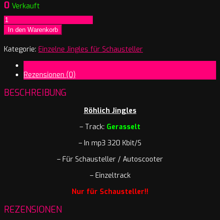
0
Verkauft
Röhlich
Jingles
In den Warenkorb
-
Gerasselt
Kategorie:
Einzelne Jingles für Schausteller
Menge
Beschreibung
Rezensionen (0)
BESCHREIBUNG
Röhlich Jingles
– Track:
Gerasselt
– In mp3 320 Kbit/S
– Für Schausteller / Autoscooter
– Einzeltrack
Nur für Schausteller!!
REZENSIONEN