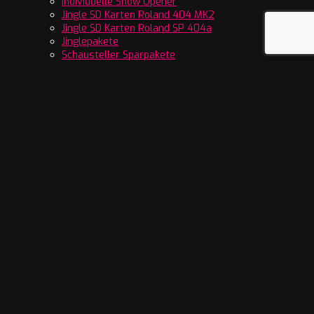
Individuelle Show Opener
Jingle SD Karten Roland 404 MK2
Jingle SD Karten Roland SP 404a
Jinglepakete
Schausteller Sparpakete
SFX Sounds
Vorgefertigte Bandansagen
Streamer und Gamer
Donations Movies
Fairground Online
Sparpakete
Videos für Schausteller
Clips und Imagefilme
Start Stop Animationen
Video Showopener
Web Radio Jingles
Radio Gameshows
Radio Hookpromos
Radio Jingle Alben
Radio Jingles Comedy
Radio Jingles einzelne Tracks
Radio Jingles Sparpakete
Radio Kirmes Jingles
Radio Musikbetten