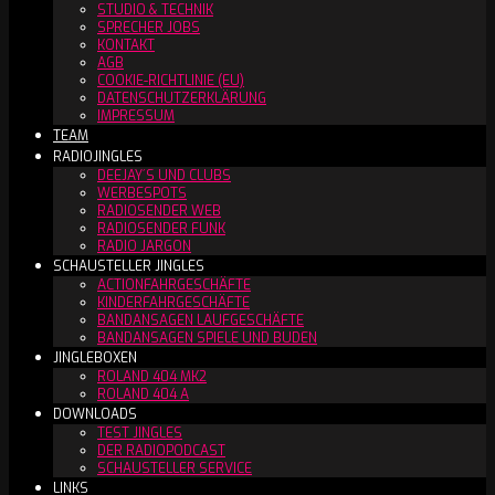
STUDIO & TECHNIK
SPRECHER JOBS
KONTAKT
AGB
COOKIE-RICHTLINIE (EU)
DATENSCHUTZERKLÄRUNG
IMPRESSUM
TEAM
RADIOJINGLES
DEEJAY´S UND CLUBS
WERBESPOTS
RADIOSENDER WEB
RADIOSENDER FUNK
RADIO JARGON
SCHAUSTELLER JINGLES
ACTIONFAHRGESCHÄFTE
KINDERFAHRGESCHÄFTE
BANDANSAGEN LAUFGESCHÄFTE
BANDANSAGEN SPIELE UND BUDEN
JINGLEBOXEN
ROLAND 404 MK2
ROLAND 404 A
DOWNLOADS
TEST JINGLES
DER RADIOPODCAST
SCHAUSTELLER SERVICE
LINKS