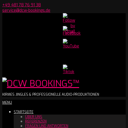
Skip
+49 481 78 76 91 38
to
service@dcw-bookings.de
content
Set
Youtube
Channel
ID
DCW
KIRMES JINGLES & PROFESSIONELLE AUDIO-PRODUKTIONEN
Secondary
MENU
BOOKINGS™
Navigation
STARTSEITE
Menu
ÜBER UNS
REFERENZEN
FRAGEN UND ANTWORTEN