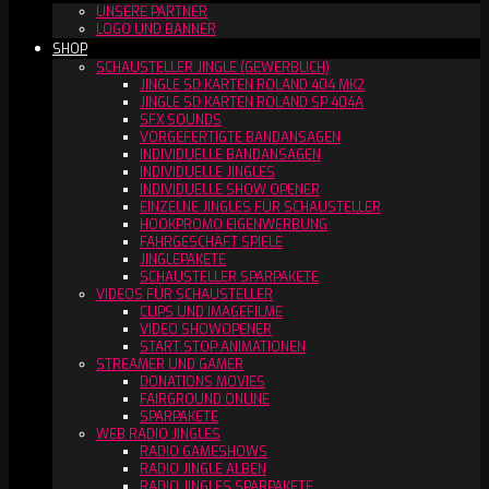
UNSERE PARTNER
LOGO UND BANNER
SHOP
SCHAUSTELLER JINGLE (GEWERBLICH)
JINGLE SD KARTEN ROLAND 404 MK2
JINGLE SD KARTEN ROLAND SP 404A
SFX SOUNDS
VORGEFERTIGTE BANDANSAGEN
INDIVIDUELLE BANDANSAGEN
INDIVIDUELLE JINGLES
INDIVIDUELLE SHOW OPENER
EINZELNE JINGLES FÜR SCHAUSTELLER
HOOKPROMO EIGENWERBUNG
FAHRGESCHÄFT SPIELE
JINGLEPAKETE
SCHAUSTELLER SPARPAKETE
VIDEOS FÜR SCHAUSTELLER
CLIPS UND IMAGEFILME
VIDEO SHOWOPENER
START STOP ANIMATIONEN
STREAMER UND GAMER
DONATIONS MOVIES
FAIRGROUND ONLINE
SPARPAKETE
WEB RADIO JINGLES
RADIO GAMESHOWS
RADIO JINGLE ALBEN
RADIO JINGLES SPARPAKETE