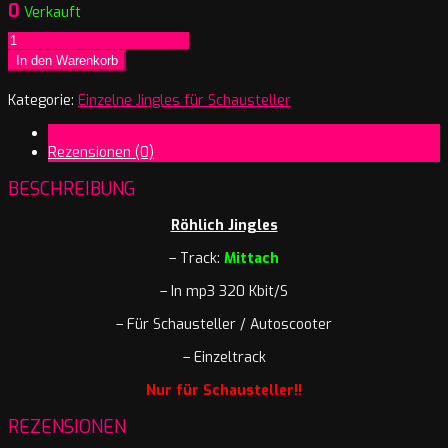
0
Verkauft
Röhlich
Jingles
In den Warenkorb
-
Mittach
Kategorie:
Einzelne Jingles für Schausteller
Menge
Beschreibung
Rezensionen (0)
BESCHREIBUNG
Röhlich Jingles
– Track:
Mittach
– In mp3 320 Kbit/S
– Für Schausteller / Autoscooter
– Einzeltrack
Nur für Schausteller!!
REZENSIONEN