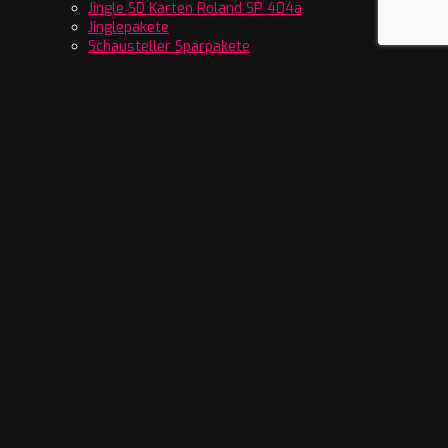
Jingle SD Karten Roland SP 404a
Jinglepakete
Schausteller Sparpakete
SFX Sounds
Vorgefertigte Bandansagen
Streamer und Gamer
Donations Movies
Fairground Online
Sparpakete
Videos für Schausteller
Clips und Imagefilme
Start Stop Animationen
Video Showopener
Web Radio Jingles
Radio Gameshows
Radio Hookpromos
Radio Jingle Alben
Radio Jingles Comedy
Radio Jingles einzelne Tracks
Radio Jingles Sparpakete
Radio Kirmes Jingles
Radio Musikbetten
Radio Show Opener
Radio Weihnachtsjingles