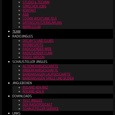
STUDIO & TECHNIK
SPRECHER JOBS
KONTAKT
AGB
COOKIE-RICHTLINIE (EU)
DATENSCHUTZERKLÄRUNG
IMPRESSUM
TEAM
RADIOJINGLES
DEEJAY´S UND CLUBS
WERBESPOTS
RADIOSENDER WEB
RADIOSENDER FUNK
RADIO JARGON
SCHAUSTELLER JINGLES
ACTIONFAHRGESCHÄFTE
KINDERFAHRGESCHÄFTE
BANDANSAGEN LAUFGESCHÄFTE
BANDANSAGEN SPIELE UND BUDEN
JINGLEBOXEN
ROLAND 404 MK2
ROLAND 404 A
DOWNLOADS
TEST JINGLES
DER RADIOPODCAST
SCHAUSTELLER SERVICE
LINKS