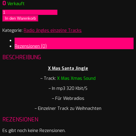
0
Verkauft
X
Mas
In den Warenkorb
Xmas
Sound
Kategorie:
Radio Jingles einzelne Tracks
Menge
Beschreibung
Rezensionen (0)
BESCHREIBUNG
X Mas Santa Jingle
– Track:
X Mas Xmas Sound
– In mp3 320 Kbit/S
– Für Webradios
– Einzelner Track zu Weihnachten
REZENSIONEN
Es gibt noch keine Rezensionen.