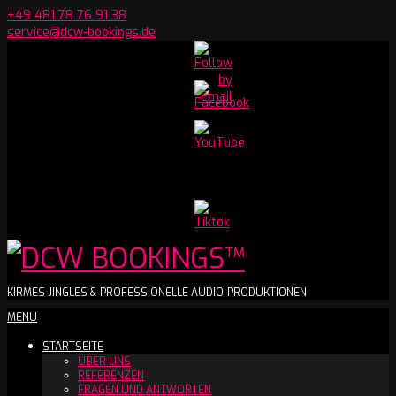
Skip
+49 481 78 76 91 38
to
service@dcw-bookings.de
content
Set
Youtube
Channel
ID
DCW
KIRMES JINGLES & PROFESSIONELLE AUDIO-PRODUKTIONEN
Secondary
MENU
BOOKINGS™
Navigation
STARTSEITE
Menu
ÜBER UNS
REFERENZEN
FRAGEN UND ANTWORTEN