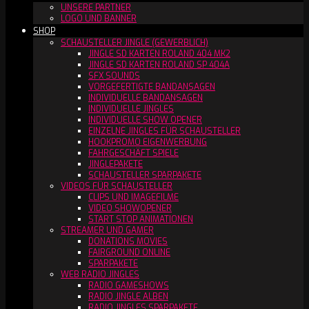
UNSERE PARTNER
LOGO UND BANNER
SHOP
SCHAUSTELLER JINGLE (GEWERBLICH)
JINGLE SD KARTEN ROLAND 404 MK2
JINGLE SD KARTEN ROLAND SP 404A
SFX SOUNDS
VORGEFERTIGTE BANDANSAGEN
INDIVIDUELLE BANDANSAGEN
INDIVIDUELLE JINGLES
INDIVIDUELLE SHOW OPENER
EINZELNE JINGLES FÜR SCHAUSTELLER
HOOKPROMO EIGENWERBUNG
FAHRGESCHÄFT SPIELE
JINGLEPAKETE
SCHAUSTELLER SPARPAKETE
VIDEOS FÜR SCHAUSTELLER
CLIPS UND IMAGEFILME
VIDEO SHOWOPENER
START STOP ANIMATIONEN
STREAMER UND GAMER
DONATIONS MOVIES
FAIRGROUND ONLINE
SPARPAKETE
WEB RADIO JINGLES
RADIO GAMESHOWS
RADIO JINGLE ALBEN
RADIO JINGLES SPARPAKETE