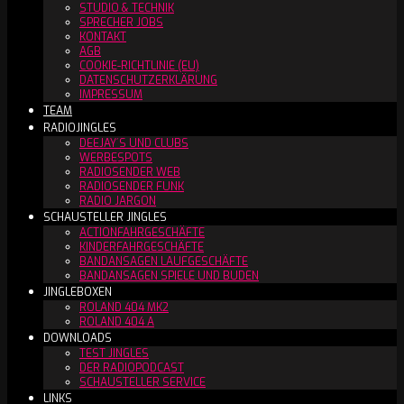
STUDIO & TECHNIK
SPRECHER JOBS
KONTAKT
AGB
COOKIE-RICHTLINIE (EU)
DATENSCHUTZERKLÄRUNG
IMPRESSUM
TEAM
RADIOJINGLES
DEEJAY´S UND CLUBS
WERBESPOTS
RADIOSENDER WEB
RADIOSENDER FUNK
RADIO JARGON
SCHAUSTELLER JINGLES
ACTIONFAHRGESCHÄFTE
KINDERFAHRGESCHÄFTE
BANDANSAGEN LAUFGESCHÄFTE
BANDANSAGEN SPIELE UND BUDEN
JINGLEBOXEN
ROLAND 404 MK2
ROLAND 404 A
DOWNLOADS
TEST JINGLES
DER RADIOPODCAST
SCHAUSTELLER SERVICE
LINKS