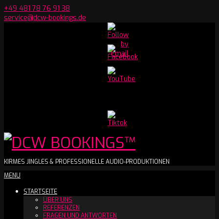
Skip
+49 481 78 76 91 38
to
service@dcw-bookings.de
content
Set
Youtube
Channel
ID
DCW
KIRMES JINGLES & PROFESSIONELLE AUDIO-PRODUKTIONEN
Secondary
MENU
BOOKINGS™
Navigation
STARTSEITE
Menu
ÜBER UNS
REFERENZEN
FRAGEN UND ANTWORTEN