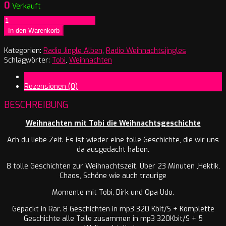
0
Verkauft
Weihnachten
mit
In den Warenkorb
Tobi
Menge
Kategorien:
Radio Jingle Alben
,
Radio Weihnachtsjingles
Schlagwörter:
Tobi
,
Weihnachten
Beschreibung
Rezensionen (0)
BESCHREIBUNG
Weihnachten mit Tobi die Weihnachtsgeschichte
Ach du liebe Zeit. Es ist wieder eine tolle Geschichte, die wir uns
da ausgedacht haben.
8 tolle Geschichten zur Weihnachtszeit. Über 23 Minuten ,Hektik,
Chaos, Schöne wie auch traurige
Momente mit Tobi, Dirk und Opa Udo.
Gepackt in Rar. 8 Geschichten in mp3 320 Kbit/S + Komplette
Geschichte alle Teile zusammen in mp3 320Kbit/S + 5