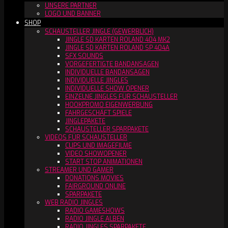
UNSERE PARTNER
LOGO UND BANNER
SHOP
SCHAUSTELLER JINGLE (GEWERBLICH)
JINGLE SD KARTEN ROLAND 404 MK2
JINGLE SD KARTEN ROLAND SP 404A
SFX SOUNDS
VORGEFERTIGTE BANDANSAGEN
INDIVIDUELLE BANDANSAGEN
INDIVIDUELLE JINGLES
INDIVIDUELLE SHOW OPENER
EINZELNE JINGLES FÜR SCHAUSTELLER
HOOKPROMO EIGENWERBUNG
FAHRGESCHÄFT SPIELE
JINGLEPAKETE
SCHAUSTELLER SPARPAKETE
VIDEOS FÜR SCHAUSTELLER
CLIPS UND IMAGEFILME
VIDEO SHOWOPENER
START STOP ANIMATIONEN
STREAMER UND GAMER
DONATIONS MOVIES
FAIRGROUND ONLINE
SPARPAKETE
WEB RADIO JINGLES
RADIO GAMESHOWS
RADIO JINGLE ALBEN
RADIO JINGLES SPARPAKETE