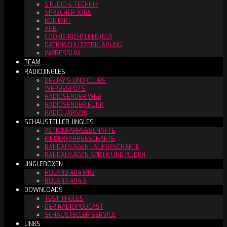
STUDIO & TECHNIK
SPRECHER JOBS
KONTAKT
AGB
COOKIE-RICHTLINIE (EU)
DATENSCHUTZERKLÄRUNG
IMPRESSUM
TEAM
RADIOJINGLES
DEEJAY´S UND CLUBS
WERBESPOTS
RADIOSENDER WEB
RADIOSENDER FUNK
RADIO JARGON
SCHAUSTELLER JINGLES
ACTIONFAHRGESCHÄFTE
KINDERFAHRGESCHÄFTE
BANDANSAGEN LAUFGESCHÄFTE
BANDANSAGEN SPIELE UND BUDEN
JINGLEBOXEN
ROLAND 404 MK2
ROLAND 404 A
DOWNLOADS
TEST JINGLES
DER RADIOPODCAST
SCHAUSTELLER SERVICE
LINKS