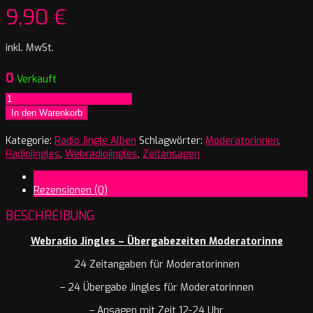
9,90
€
inkl. MwSt.
0
Verkauft
Webradiojingles
Übergabezeiten
In den Warenkorb
Moderatorinnen
Menge
Kategorie:
Radio Jingle Alben
Schlagwörter:
Moderatorinnen
,
Radiojingles
,
Webradiojingles
,
Zeitansagen
Beschreibung
Rezensionen (0)
BESCHREIBUNG
Webradio Jingles – Übergabezeiten Moderatorinne
24 Zeitangaben für Moderatorinnen
– 24 Übergabe Jingles für Moderatorinnen
– Ansagen mit Zeit 12-24 Uhr