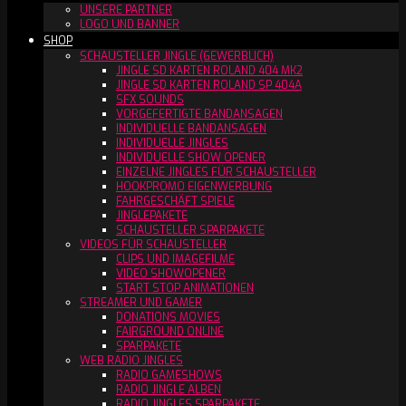
UNSERE PARTNER
LOGO UND BANNER
SHOP
SCHAUSTELLER JINGLE (GEWERBLICH)
JINGLE SD KARTEN ROLAND 404 MK2
JINGLE SD KARTEN ROLAND SP 404A
SFX SOUNDS
VORGEFERTIGTE BANDANSAGEN
INDIVIDUELLE BANDANSAGEN
INDIVIDUELLE JINGLES
INDIVIDUELLE SHOW OPENER
EINZELNE JINGLES FÜR SCHAUSTELLER
HOOKPROMO EIGENWERBUNG
FAHRGESCHÄFT SPIELE
JINGLEPAKETE
SCHAUSTELLER SPARPAKETE
VIDEOS FÜR SCHAUSTELLER
CLIPS UND IMAGEFILME
VIDEO SHOWOPENER
START STOP ANIMATIONEN
STREAMER UND GAMER
DONATIONS MOVIES
FAIRGROUND ONLINE
SPARPAKETE
WEB RADIO JINGLES
RADIO GAMESHOWS
RADIO JINGLE ALBEN
RADIO JINGLES SPARPAKETE