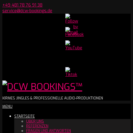
Skip
+49 481 78 76 91 38
to
service@dcw-bookings.de
content
Set
Youtube
Channel
ID
DCW
KIRMES JINGLES & PROFESSIONELLE AUDIO-PRODUKTIONEN
Secondary
MENU
BOOKINGS™
Navigation
STARTSEITE
Menu
ÜBER UNS
REFERENZEN
FRAGEN UND ANTWORTEN