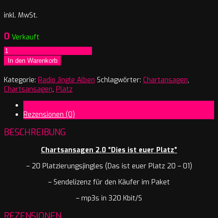
inkl. MwSt.
0
Verkauft
Radiojingles
Chartansagen
In den Warenkorb
Top
20
Kategorie:
Radio Jingle Alben
Schlagwörter:
Chartansagen
,
"Das
Chartsansagen
,
Platz
ist
Beschreibung
euer
Rezensionen (0)
Platz"
Menge
BESCHREIBUNG
Chartsansagen 2.0 “Dies ist euer Platz”
– 20 Platzierungsjingles (Das ist euer Platz 20 – 01)
– Sendelizenz für den Käufer im Paket
– mp3s in 320 Kbit/S
REZENSIONEN