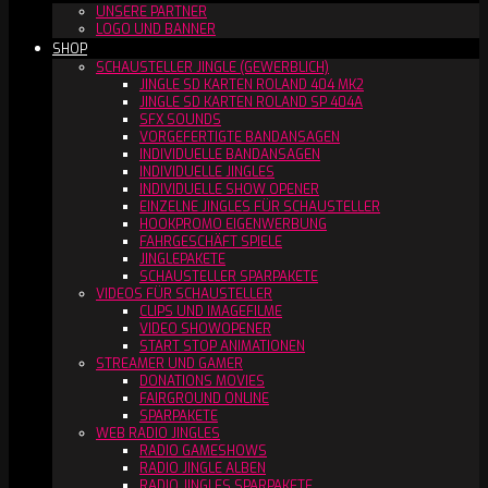
UNSERE PARTNER
LOGO UND BANNER
SHOP
SCHAUSTELLER JINGLE (GEWERBLICH)
JINGLE SD KARTEN ROLAND 404 MK2
JINGLE SD KARTEN ROLAND SP 404A
SFX SOUNDS
VORGEFERTIGTE BANDANSAGEN
INDIVIDUELLE BANDANSAGEN
INDIVIDUELLE JINGLES
INDIVIDUELLE SHOW OPENER
EINZELNE JINGLES FÜR SCHAUSTELLER
HOOKPROMO EIGENWERBUNG
FAHRGESCHÄFT SPIELE
JINGLEPAKETE
SCHAUSTELLER SPARPAKETE
VIDEOS FÜR SCHAUSTELLER
CLIPS UND IMAGEFILME
VIDEO SHOWOPENER
START STOP ANIMATIONEN
STREAMER UND GAMER
DONATIONS MOVIES
FAIRGROUND ONLINE
SPARPAKETE
WEB RADIO JINGLES
RADIO GAMESHOWS
RADIO JINGLE ALBEN
RADIO JINGLES SPARPAKETE