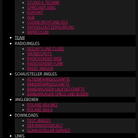
STUDIO & TECHNIK
SPRECHER JOBS
KONTAKT
AGB
COOKIE-RICHTLINIE (EU)
DATENSCHUTZERKLÄRUNG
IMPRESSUM
TEAM
RADIOJINGLES
DEEJAY´S UND CLUBS
WERBESPOTS
RADIOSENDER WEB
RADIOSENDER FUNK
RADIO JARGON
SCHAUSTELLER JINGLES
ACTIONFAHRGESCHÄFTE
KINDERFAHRGESCHÄFTE
BANDANSAGEN LAUFGESCHÄFTE
BANDANSAGEN SPIELE UND BUDEN
JINGLEBOXEN
ROLAND 404 MK2
ROLAND 404 A
DOWNLOADS
TEST JINGLES
DER RADIOPODCAST
SCHAUSTELLER SERVICE
LINKS