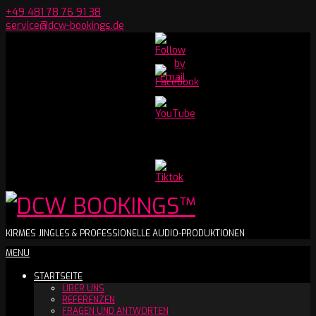
Skip
+49 481 78 76 91 38
to
service@dcw-bookings.de
content
Set
Youtube
Channel
ID
DCW
KIRMES JINGLES & PROFESSIONELLE AUDIO-PRODUKTIONEN
Secondary
MENU
BOOKINGS™
Navigation
STARTSEITE
Menu
ÜBER UNS
REFERENZEN
FRAGEN UND ANTWORTEN