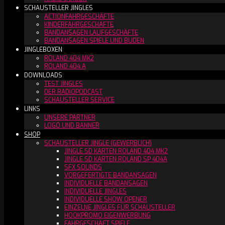
SCHAUSTELLER JINGLES
ACTIONFAHRGESCHÄFTE
KINDERFAHRGESCHÄFTE
BANDANSAGEN LAUFGESCHÄFTE
BANDANSAGEN SPIELE UND BUDEN
JINGLEBOXEN
ROLAND 404 MK2
ROLAND 404 A
DOWNLOADS
TEST JINGLES
DER RADIOPODCAST
SCHAUSTELLER SERVICE
LINKS
UNSERE PARTNER
LOGO UND BANNER
SHOP
SCHAUSTELLER JINGLE (GEWERBLICH)
JINGLE SD KARTEN ROLAND 404 MK2
JINGLE SD KARTEN ROLAND SP 404A
SFX SOUNDS
VORGEFERTIGTE BANDANSAGEN
INDIVIDUELLE BANDANSAGEN
INDIVIDUELLE JINGLES
INDIVIDUELLE SHOW OPENER
EINZELNE JINGLES FÜR SCHAUSTELLER
HOOKPROMO EIGENWERBUNG
FAHRGESCHÄFT SPIELE