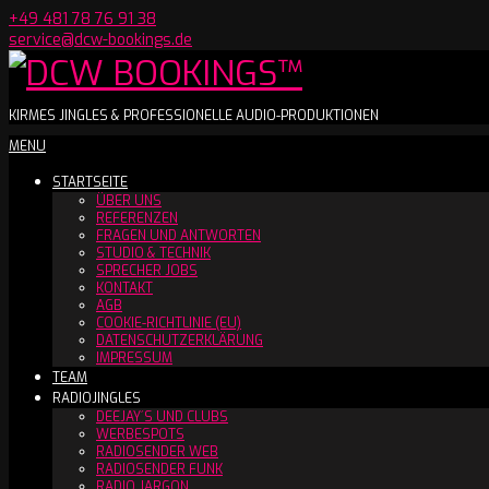
Skip
+49 481 78 76 91 38
to
service@dcw-bookings.de
content
DCW
KIRMES JINGLES & PROFESSIONELLE AUDIO-PRODUKTIONEN
Secondary
MENU
BOOKINGS™
Navigation
STARTSEITE
Menu
ÜBER UNS
REFERENZEN
FRAGEN UND ANTWORTEN
STUDIO & TECHNIK
SPRECHER JOBS
KONTAKT
AGB
COOKIE-RICHTLINIE (EU)
DATENSCHUTZERKLÄRUNG
IMPRESSUM
TEAM
RADIOJINGLES
DEEJAY´S UND CLUBS
WERBESPOTS
RADIOSENDER WEB
RADIOSENDER FUNK
RADIO JARGON