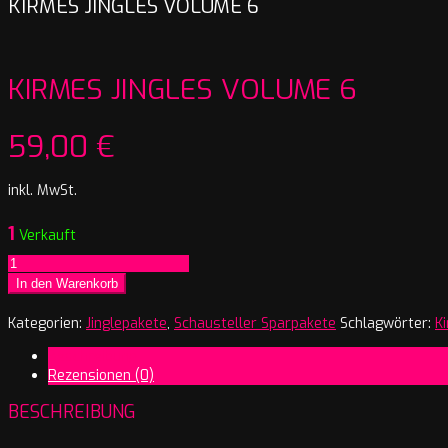
KIRMES JINGLES VOLUME 6
KIRMES JINGLES VOLUME 6
59,00
€
inkl. MwSt.
1
Verkauft
Kirmes
Jingles
In den Warenkorb
Volume
6
Kategorien:
Jinglepakete
,
Schausteller Sparpakete
Schlagwörter:
K
Menge
Beschreibung
Rezensionen (0)
BESCHREIBUNG