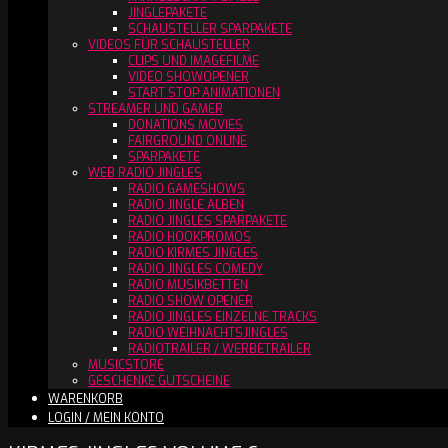
JINGLEPAKETE
SCHAUSTELLER SPARPAKETE
VIDEOS FÜR SCHAUSTELLER
CLIPS UND IMAGEFILME
VIDEO SHOWOPENER
START STOP ANIMATIONEN
STREAMER UND GAMER
DONATIONS MOVIES
FAIRGROUND ONLINE
SPARPAKETE
WEB RADIO JINGLES
RADIO GAMESHOWS
RADIO JINGLE ALBEN
RADIO JINGLES SPARPAKETE
RADIO HOOKPROMOS
RADIO KIRMES JINGLES
RADIO JINGLES COMEDY
RADIO MUSIKBETTEN
RADIO SHOW OPENER
RADIO JINGLES EINZELNE TRACKS
RADIO WEIHNACHTSJINGLES
RADIOTRAILER / WERBETRAILER
MUSICSTORE
GESCHENKE GUTSCHEINE
WARENKORB
LOGIN / MEIN KONTO