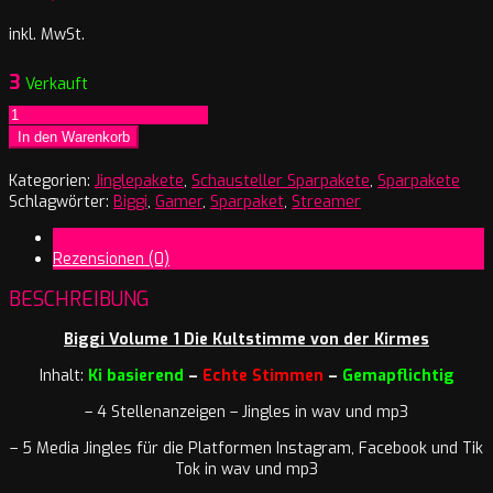
inkl. MwSt.
3
Verkauft
Biggi
Volume
In den Warenkorb
1
die
Kategorien:
Jinglepakete
,
Schausteller Sparpakete
,
Sparpakete
Kultstimme
Schlagwörter:
Biggi
,
Gamer
,
Sparpaket
,
Streamer
von
Beschreibung
der
Rezensionen (0)
Kirmes
Menge
BESCHREIBUNG
Biggi Volume 1 Die Kultstimme von der Kirmes
Inhalt:
Ki basierend
–
Echte Stimmen
–
Gemapflichtig
– 4 Stellenanzeigen – Jingles in wav und mp3
– 5 Media Jingles für die Platformen Instagram, Facebook und Tik
Tok in wav und mp3