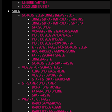
UNSERE PARTNER
LOGO UND BANNER
SHOP
SCHAUSTELLER JINGLE (GEWERBLICH)
JINGLE SD KARTEN ROLAND 404 MK2
JINGLE SD KARTEN ROLAND SP 404A
SFX SOUNDS
VORGEFERTIGTE BANDANSAGEN
INDIVIDUELLE BANDANSAGEN
INDIVIDUELLE JINGLES
INDIVIDUELLE SHOW OPENER
EINZELNE JINGLES FÜR SCHAUSTELLER
HOOKPROMO EIGENWERBUNG
FAHRGESCHÄFT SPIELE
JINGLEPAKETE
SCHAUSTELLER SPARPAKETE
VIDEOS FÜR SCHAUSTELLER
CLIPS UND IMAGEFILME
VIDEO SHOWOPENER
START STOP ANIMATIONEN
STREAMER UND GAMER
DONATIONS MOVIES
FAIRGROUND ONLINE
SPARPAKETE
WEB RADIO JINGLES
RADIO GAMESHOWS
RADIO JINGLE ALBEN
RADIO JINGLES SPARPAKETE