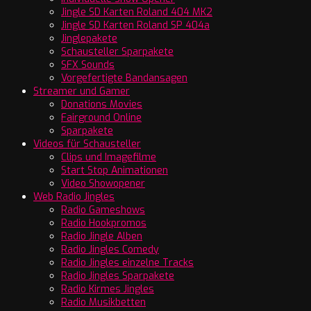
Jingle SD Karten Roland 404 MK2
Jingle SD Karten Roland SP 404a
Jinglepakete
Schausteller Sparpakete
SFX Sounds
Vorgefertigte Bandansagen
Streamer und Gamer
Donations Movies
Fairground Online
Sparpakete
Videos für Schausteller
Clips und Imagefilme
Start Stop Animationen
Video Showopener
Web Radio Jingles
Radio Gameshows
Radio Hookpromos
Radio Jingle Alben
Radio Jingles Comedy
Radio Jingles einzelne Tracks
Radio Jingles Sparpakete
Radio Kirmes Jingles
Radio Musikbetten