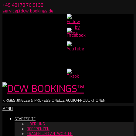
Skip
+49 481 78 76 91 38
to
service@dcw-bookings.de
content
Set
Youtube
Channel
ID
DCW
KIRMES JINGLES & PROFESSIONELLE AUDIO-PRODUKTIONEN
Secondary
MENU
BOOKINGS™
Navigation
STARTSEITE
Menu
ÜBER UNS
REFERENZEN
FRAGEN UND ANTWORTEN