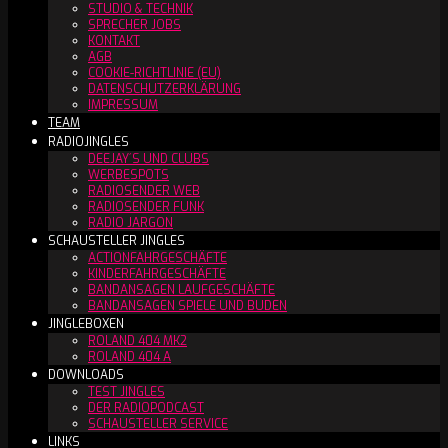
STUDIO & TECHNIK
SPRECHER JOBS
KONTAKT
AGB
COOKIE-RICHTLINIE (EU)
DATENSCHUTZERKLÄRUNG
IMPRESSUM
TEAM
RADIOJINGLES
DEEJAY´S UND CLUBS
WERBESPOTS
RADIOSENDER WEB
RADIOSENDER FUNK
RADIO JARGON
SCHAUSTELLER JINGLES
ACTIONFAHRGESCHÄFTE
KINDERFAHRGESCHÄFTE
BANDANSAGEN LAUFGESCHÄFTE
BANDANSAGEN SPIELE UND BUDEN
JINGLEBOXEN
ROLAND 404 MK2
ROLAND 404 A
DOWNLOADS
TEST JINGLES
DER RADIOPODCAST
SCHAUSTELLER SERVICE
LINKS