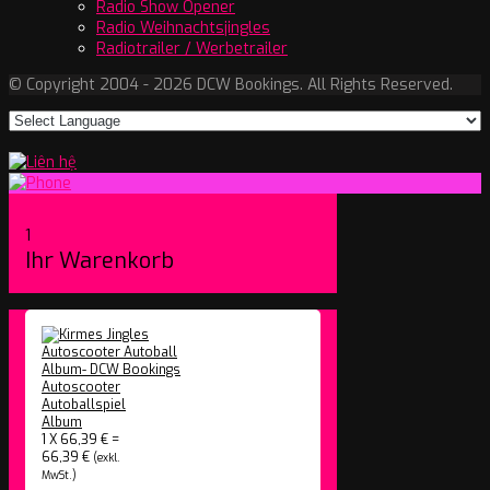
Radio Show Opener
Radio Weihnachtsjingles
Radiotrailer / Werbetrailer
© Copyright 2004 - 2026 DCW Bookings. All Rights Reserved.
1
Ihr Warenkorb
Autoscooter
Autoballspiel
Album
1
X
66,39
€
=
66,39
€
(exkl.
MwSt.)