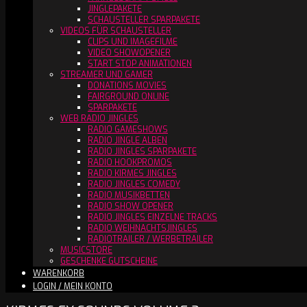
JINGLEPAKETE
SCHAUSTELLER SPARPAKETE
VIDEOS FÜR SCHAUSTELLER
CLIPS UND IMAGEFILME
VIDEO SHOWOPENER
START STOP ANIMATIONEN
STREAMER UND GAMER
DONATIONS MOVIES
FAIRGROUND ONLINE
SPARPAKETE
WEB RADIO JINGLES
RADIO GAMESHOWS
RADIO JINGLE ALBEN
RADIO JINGLES SPARPAKETE
RADIO HOOKPROMOS
RADIO KIRMES JINGLES
RADIO JINGLES COMEDY
RADIO MUSIKBETTEN
RADIO SHOW OPENER
RADIO JINGLES EINZELNE TRACKS
RADIO WEIHNACHTSJINGLES
RADIOTRAILER / WERBETRAILER
MUSICSTORE
GESCHENKE GUTSCHEINE
WARENKORB
LOGIN / MEIN KONTO