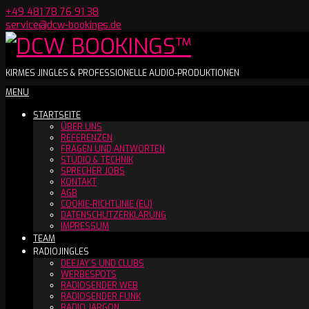
Skip
+49 481 78 76 91 38
to
service@dcw-bookings.de
content
DCW
KIRMES JINGLES & PROFESSIONELLE AUDIO-PRODUKTIONEN
Secondary
MENU
BOOKINGS™
Navigation
STARTSEITE
Menu
ÜBER UNS
REFERENZEN
FRAGEN UND ANTWORTEN
STUDIO & TECHNIK
SPRECHER JOBS
KONTAKT
AGB
COOKIE-RICHTLINIE (EU)
DATENSCHUTZERKLÄRUNG
IMPRESSUM
TEAM
RADIOJINGLES
DEEJAY´S UND CLUBS
WERBESPOTS
RADIOSENDER WEB
RADIOSENDER FUNK
RADIO JARGON