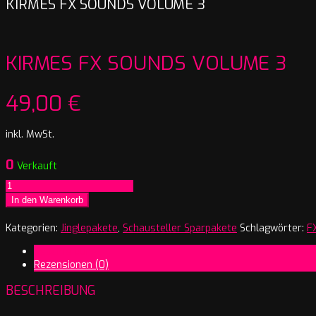
KIRMES FX SOUNDS VOLUME 3
KIRMES FX SOUNDS VOLUME 3
49,00
€
inkl. MwSt.
0
Verkauft
Kirmes
FX
In den Warenkorb
Sounds
Volume
Kategorien:
Jinglepakete
,
Schausteller Sparpakete
Schlagwörter:
F
3
Beschreibung
Menge
Rezensionen (0)
BESCHREIBUNG