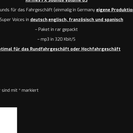
Kirmes FX Sounds Volume 03
ounds für das Fahrgeschäft (einmalig in Germany
eigene Produktio
Super Voices in
deutsch
,
englisch, französisch und spanisch
– Paket in rar gepackt
– mp3 in 320 Kbit/S
ptimal für das Rundfahrgeschäft oder Hochfahrgeschäft
r sind mit
*
markiert