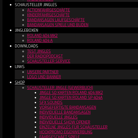
SCHAUSTELLER JINGLES
ACTIONFAHRGESCHÄFTE
KINDERFAHRGESCHÄFTE
BANDANSAGEN LAUFGESCHÄFTE
BANDANSAGEN SPIELE UND BUDEN
JINGLEBOXEN
ROLAND 404 MK2
ROLAND 404 A
DOWNLOADS
TEST JINGLES
DER RADIOPODCAST
SCHAUSTELLER SERVICE
LINKS
UNSERE PARTNER
LOGO UND BANNER
SHOP
SCHAUSTELLER JINGLE (GEWERBLICH)
JINGLE SD KARTEN ROLAND 404 MK2
JINGLE SD KARTEN ROLAND SP 404A
SFX SOUNDS
VORGEFERTIGTE BANDANSAGEN
INDIVIDUELLE BANDANSAGEN
INDIVIDUELLE JINGLES
INDIVIDUELLE SHOW OPENER
EINZELNE JINGLES FÜR SCHAUSTELLER
HOOKPROMO EIGENWERBUNG
FAHRGESCHÄFT SPIELE