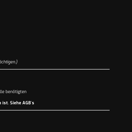
chtigen.)
lle benötigten
 ist
.
Siehe AGB`s