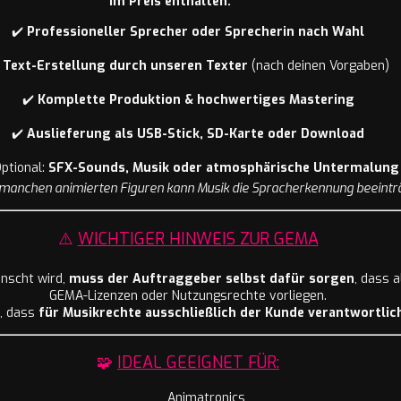
Im Preis enthalten:
✔️
Professioneller Sprecher oder Sprecherin nach Wahl
️
Text-Erstellung durch unseren Texter
(nach deinen Vorgaben)
✔️
Komplette Produktion & hochwertiges Mastering
✔️
Auslieferung als USB-Stick, SD-Karte oder Download
Optional:
SFX-Sounds, Musik oder atmosphärische Untermalung
i manchen animierten Figuren kann Musik die Spracherkennung beeinträ
⚠️
WICHTIGER HINWEIS ZUR GEMA
nscht wird,
muss der Auftraggeber selbst dafür sorgen
, dass a
GEMA-Lizenzen oder Nutzungsrechte vorliegen.
n, dass
für Musikrechte ausschließlich der Kunde verantwortlich
🧩
IDEAL GEEIGNET FÜR:
Animatronics