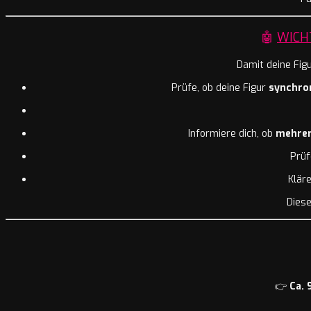
🤖
WICH
Damit deine Fig
Prüfe, ob deine Figur
synchro
Informiere dich, ob
mehrer
Prüf
Klär
Diese
👉
Ca. 