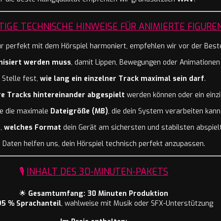
TIGE TECHNISCHE HINWEISE FÜR ANIMIERTE FIGURE
ur perfekt mit dem Hörspiel harmoniert, empfehlen wir vor der Beste
nisiert werden muss
, damit Lippen, Bewegungen oder Animationen
Stelle fest,
wie lang ein einzelner Track maximal sein darf
.
e Tracks hintereinander abgespielt
werden können oder ein einzi
e die maximale
Dateigröße (MB)
, die dein System verarbeiten kann
e,
welches Format
dein Gerät am sichersten und stabilsten abspielt
 Daten helfen uns, dein Hörspiel technisch perfekt anzupassen.
🎙️
INHALT DES 30-MINUTEN-PAKETS
🌟
Gesamtumfang: 30 Minuten Produktion
95 % Sprachanteil
, wahlweise mit Musik oder SFX-Unterstützung