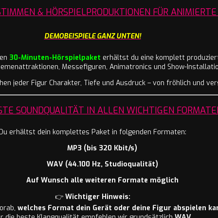
TIMMEN & HÖRSPIELPRODUKTIONEN FÜR ANIMIERTE
DEMOBEISPIELE GANZ UNTEN!
ven
30-Minuten-Hörspielpaket
erhältst du eine komplett produzierte
hemenattraktionen, Messefiguren, Animatronics und Show-Installati
en jeder Figur Charakter, Tiefe und Ausdruck – von fröhlich und ver
TE SOUNDQUALITÄT IN ALLEN WICHTIGEN
FORM
ATE
Du erhältst dein komplettes Paket in folgenden Formaten:
MP3 (bis 320 Kbit/s)
WAV (44.100 Hz, Studioqualität)
Auf Wunsch alle weiteren Formate möglich
👉
Wichtiger Hinweis:
vorab,
welches Format dein Gerät oder deine Figur abspielen ka
r die beste Klangqualität empfehlen wir grundsätzlich
WAV
.