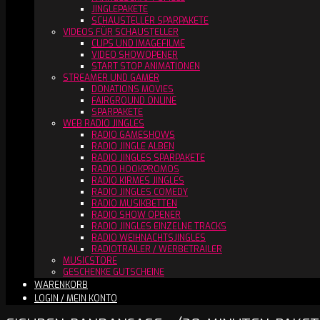
JINGLEPAKETE
SCHAUSTELLER SPARPAKETE
VIDEOS FÜR SCHAUSTELLER
CLIPS UND IMAGEFILME
VIDEO SHOWOPENER
START STOP ANIMATIONEN
STREAMER UND GAMER
DONATIONS MOVIES
FAIRGROUND ONLINE
SPARPAKETE
WEB RADIO JINGLES
RADIO GAMESHOWS
RADIO JINGLE ALBEN
RADIO JINGLES SPARPAKETE
RADIO HOOKPROMOS
RADIO KIRMES JINGLES
RADIO JINGLES COMEDY
RADIO MUSIKBETTEN
RADIO SHOW OPENER
RADIO JINGLES EINZELNE TRACKS
RADIO WEIHNACHTSJINGLES
RADIOTRAILER / WERBETRAILER
MUSICSTORE
GESCHENKE GUTSCHEINE
WARENKORB
LOGIN / MEIN KONTO