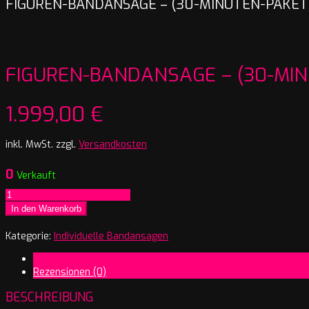
FIGUREN-BANDANSAGE – (30-MINUTEN-PAKET
FIGUREN-BANDANSAGE – (30-MIN
1.999,00
€
inkl. MwSt.
zzgl.
Versandkosten
0
Verkauft
Figuren-
Bandansage
In den Warenkorb
–
(30-
Kategorie:
Individuelle Bandansagen
Minuten-
Beschreibung
Paket)
Rezensionen (0)
Menge
BESCHREIBUNG