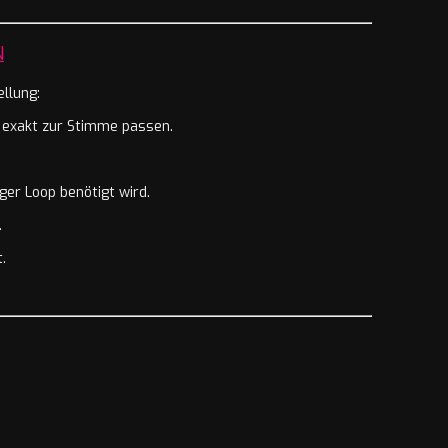
N
llung:
 exakt zur Stimme passen.
ger Loop benötigt wird.
.
.