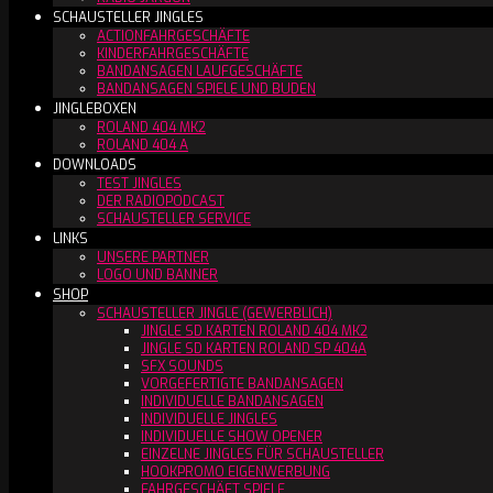
SCHAUSTELLER JINGLES
ACTIONFAHRGESCHÄFTE
KINDERFAHRGESCHÄFTE
BANDANSAGEN LAUFGESCHÄFTE
BANDANSAGEN SPIELE UND BUDEN
JINGLEBOXEN
ROLAND 404 MK2
ROLAND 404 A
DOWNLOADS
TEST JINGLES
DER RADIOPODCAST
SCHAUSTELLER SERVICE
LINKS
UNSERE PARTNER
LOGO UND BANNER
SHOP
SCHAUSTELLER JINGLE (GEWERBLICH)
JINGLE SD KARTEN ROLAND 404 MK2
JINGLE SD KARTEN ROLAND SP 404A
SFX SOUNDS
VORGEFERTIGTE BANDANSAGEN
INDIVIDUELLE BANDANSAGEN
INDIVIDUELLE JINGLES
INDIVIDUELLE SHOW OPENER
EINZELNE JINGLES FÜR SCHAUSTELLER
HOOKPROMO EIGENWERBUNG
FAHRGESCHÄFT SPIELE