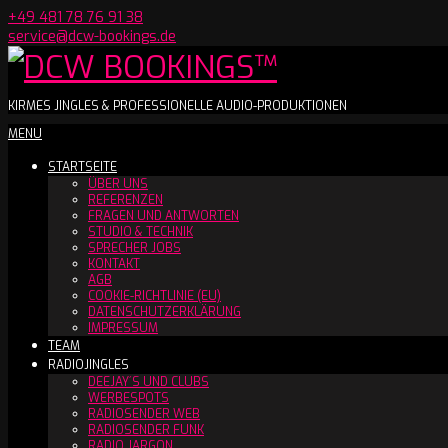
Skip
+49 481 78 76 91 38
to
service@dcw-bookings.de
content
DCW
KIRMES JINGLES & PROFESSIONELLE AUDIO-PRODUKTIONEN
Secondary
MENU
BOOKINGS™
Navigation
STARTSEITE
Menu
ÜBER UNS
REFERENZEN
FRAGEN UND ANTWORTEN
STUDIO & TECHNIK
SPRECHER JOBS
KONTAKT
AGB
COOKIE-RICHTLINIE (EU)
DATENSCHUTZERKLÄRUNG
IMPRESSUM
TEAM
RADIOJINGLES
DEEJAY´S UND CLUBS
WERBESPOTS
RADIOSENDER WEB
RADIOSENDER FUNK
RADIO JARGON