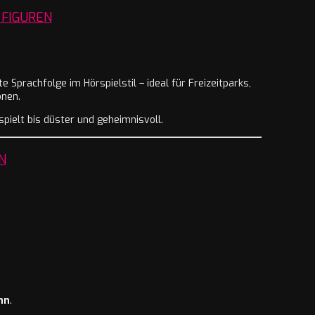
 FIGUREN
 Sprachfolge im Hörspielstil – ideal für Freizeitparks,
onen.
spielt bis düster und geheimnisvoll.
N
nn
.