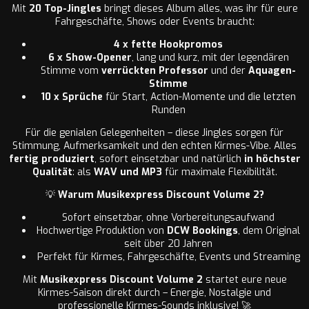
Mit
20 Top-Jingles
bringt dieses Album alles, was ihr für eure
Fahrgeschäfte, Shows oder Events braucht:
4 x fette Hookpromos
6 x Show-Opener
, lang und kurz, mit der legendären
Stimme vom
verrückten Professor
und der
Aquagen-
Stimme
10 x Sprüche
für Start, Action-Momente und die letzten
Runden
Für die genialen Gelegenheiten – diese Jingles sorgen für
Stimmung, Aufmerksamkeit und den echten Kirmes-Vibe. Alles
fertig produziert
, sofort einsetzbar und natürlich
in höchster
Qualität
: als
WAV und MP3
für maximale Flexibilität.
💡
Warum Musikexpress Discount Volume 2?
Sofort einsetzbar, ohne Vorbereitungsaufwand
Hochwertige Produktion von
DCW Bookings
, dem Original
seit über 20 Jahren
Perfekt für Kirmes, Fahrgeschäfte, Events und Streaming
Mit
Musikexpress Discount Volume 2
startet eure neue
Kirmes-Saison direkt durch – Energie, Nostalgie und
professionelle Kirmes-Sounds inklusive! 🚀