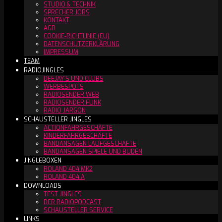
STUDIO & TECHNIK
SPRECHER JOBS
KONTAKT
AGB
COOKIE-RICHTLINIE (EU)
DATENSCHUTZERKLÄRUNG
IMPRESSUM
TEAM
RADIOJINGLES
DEEJAY´S UND CLUBS
WERBESPOTS
RADIOSENDER WEB
RADIOSENDER FUNK
RADIO JARGON
SCHAUSTELLER JINGLES
ACTIONFAHRGESCHÄFTE
KINDERFAHRGESCHÄFTE
BANDANSAGEN LAUFGESCHÄFTE
BANDANSAGEN SPIELE UND BUDEN
JINGLEBOXEN
ROLAND 404 MK2
ROLAND 404 A
DOWNLOADS
TEST JINGLES
DER RADIOPODCAST
SCHAUSTELLER SERVICE
LINKS