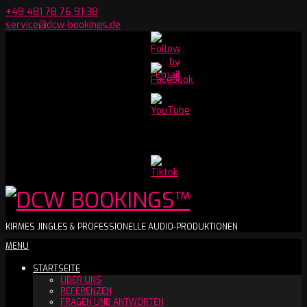
Skip
+49 481 78 76 91 38
to
service@dcw-bookings.de
content
Set
Youtube
Channel
ID
DCW
KIRMES JINGLES & PROFESSIONELLE AUDIO-PRODUKTIONEN
Secondary
MENU
BOOKINGS™
Navigation
STARTSEITE
Menu
ÜBER UNS
REFERENZEN
FRAGEN UND ANTWORTEN