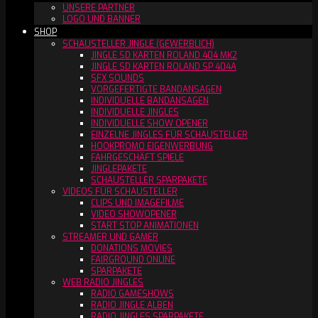
UNSERE PARTNER
LOGO UND BANNER
SHOP
SCHAUSTELLER JINGLE (GEWERBLICH)
JINGLE SD KARTEN ROLAND 404 MK2
JINGLE SD KARTEN ROLAND SP 404A
SFX SOUNDS
VORGEFERTIGTE BANDANSAGEN
INDIVIDUELLE BANDANSAGEN
INDIVIDUELLE JINGLES
INDIVIDUELLE SHOW OPENER
EINZELNE JINGLES FÜR SCHAUSTELLER
HOOKPROMO EIGENWERBUNG
FAHRGESCHÄFT SPIELE
JINGLEPAKETE
SCHAUSTELLER SPARPAKETE
VIDEOS FÜR SCHAUSTELLER
CLIPS UND IMAGEFILME
VIDEO SHOWOPENER
START STOP ANIMATIONEN
STREAMER UND GAMER
DONATIONS MOVIES
FAIRGROUND ONLINE
SPARPAKETE
WEB RADIO JINGLES
RADIO GAMESHOWS
RADIO JINGLE ALBEN
RADIO JINGLES SPARPAKETE