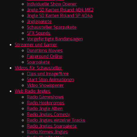
Individuelle Show Opener
Jingle SD Karten Roland 404 MK2
Jingle SD Karten Roland SP 404a
Jinglepakete
Schausteller Sparpakete
SFX Sounds
Vorgefertigte Bandansagen
Streamer und Gamer
Donations Movies
Fairground Online
Sparpakete
Videos für Schausteller
Clips und Imagefilme
Start Stop Animationen
Video Showopener
Web Radio Jingles
Radio Gameshows
Radio Hookpromos
Radio Jingle Alben
Radio Jingles Comedy
Radio Jingles einzelne Tracks
Radio Jingles Sparpakete
Radio Kirmes Jingles