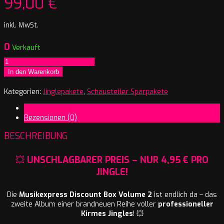
99,00
€
inkl. MwSt.
0
Verkauft
Jingles
Discount
In den Warenkorb
Box
Musikexpress
Kategorien:
Jinglepakete
,
Schausteller Sparpakete
Volume
Beschreibung
2
Rezensionen (0)
Menge
BESCHREIBUNG
💥
UNSCHLAGBARER PREIS – NUR 4,95 € PRO
JINGLE!
Die
Musikexpress Discount Box Volume 2
ist endlich da – das
zweite Album einer brandneuen Reihe voller
professioneller
Kirmes Jingles
! 💥