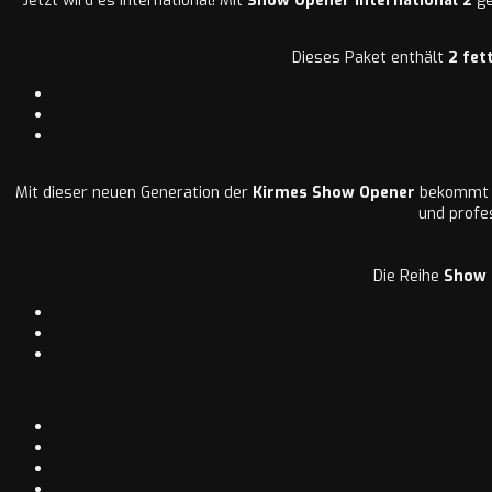
Jetzt wird es international! Mit
Show Opener International 2
ge
Dieses Paket enthält
2 fet
Mit dieser neuen Generation der
Kirmes Show Opener
bekommt e
und profes
Die Reihe
Show 