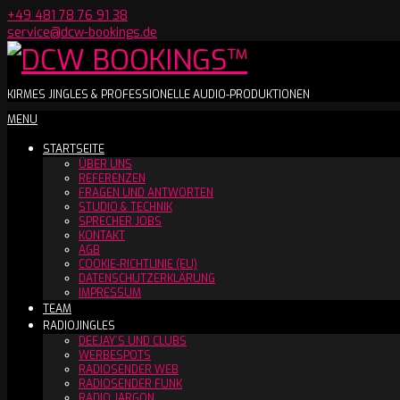
Skip
+49 481 78 76 91 38
to
service@dcw-bookings.de
content
DCW
KIRMES JINGLES & PROFESSIONELLE AUDIO-PRODUKTIONEN
Secondary
MENU
BOOKINGS™
Navigation
STARTSEITE
Menu
ÜBER UNS
REFERENZEN
FRAGEN UND ANTWORTEN
STUDIO & TECHNIK
SPRECHER JOBS
KONTAKT
AGB
COOKIE-RICHTLINIE (EU)
DATENSCHUTZERKLÄRUNG
IMPRESSUM
TEAM
RADIOJINGLES
DEEJAY´S UND CLUBS
WERBESPOTS
RADIOSENDER WEB
RADIOSENDER FUNK
RADIO JARGON