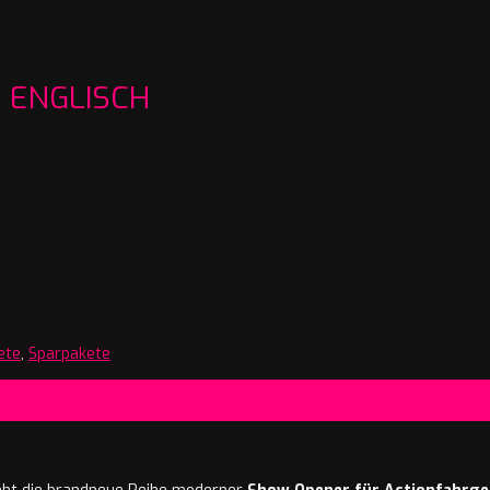
 ENGLISCH
ete
,
Sparpakete