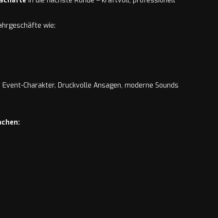
schäfte
in die nächste Runde – kraftvoll, professionell
ahrgeschäfte wie:
Event-Charakter. Druckvolle Ansagen, moderne Sounds
achen: