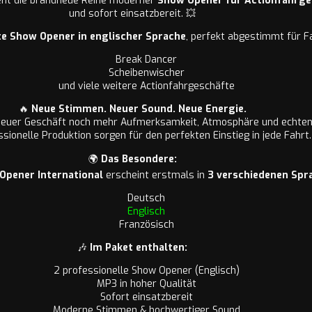
ht die brandneue Reihe moderner
Show Opener für Actionfahrge
und sofort einsatzbereit. 💥
te Show Opener in englischer Sprache
, perfekt abgestimmt für F
Break Dancer
Scheibenwischer
und viele weitere Actionfahrgeschäfte
🔥
Neue Stimmen. Neuer Sound. Neue Energie.
uer Geschäft noch mehr Aufmerksamkeit, Atmosphäre und echten 
sionelle Produktion sorgen für den perfekten Einstieg in jede Fahrt.
🌍
Das Besondere:
Opener International
erscheint erstmals in
3 verschiedenen Spr
Deutsch
Englisch
Französisch
🎶
Im Paket enthalten:
2 professionelle Show Opener (Englisch)
MP3 in hoher Qualität
Sofort einsatzbereit
Moderne Stimmen & hochwertiger Sound