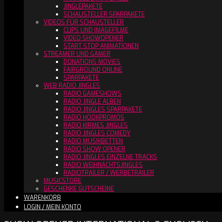
JINGLEPAKETE
SCHAUSTELLER SPARPAKETE
VIDEOS FÜR SCHAUSTELLER
CLIPS UND IMAGEFILME
VIDEO SHOWOPENER
START STOP ANIMATIONEN
STREAMER UND GAMER
DONATIONS MOVIES
FAIRGROUND ONLINE
SPARPAKETE
WEB RADIO JINGLES
RADIO GAMESHOWS
RADIO JINGLE ALBEN
RADIO JINGLES SPARPAKETE
RADIO HOOKPROMOS
RADIO KIRMES JINGLES
RADIO JINGLES COMEDY
RADIO MUSIKBETTEN
RADIO SHOW OPENER
RADIO JINGLES EINZELNE TRACKS
RADIO WEIHNACHTSJINGLES
RADIOTRAILER / WERBETRAILER
MUSICSTORE
GESCHENKE GUTSCHEINE
WARENKORB
LOGIN / MEIN KONTO