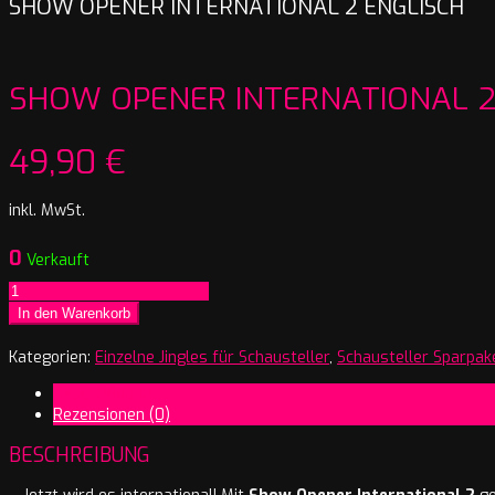
SHOW OPENER INTERNATIONAL 2 ENGLISCH
SHOW OPENER INTERNATIONAL 2
49,90
€
inkl. MwSt.
0
Verkauft
Show
Opener
In den Warenkorb
International
2
Kategorien:
Einzelne Jingles für Schausteller
,
Schausteller Sparpak
englisch
Beschreibung
Menge
Rezensionen (0)
BESCHREIBUNG