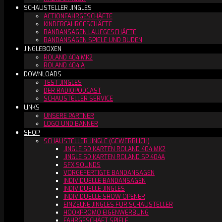
SCHAUSTELLER JINGLES
ACTIONFAHRGESCHÄFTE
KINDERFAHRGESCHÄFTE
BANDANSAGEN LAUFGESCHÄFTE
BANDANSAGEN SPIELE UND BUDEN
JINGLEBOXEN
ROLAND 404 MK2
ROLAND 404 A
DOWNLOADS
TEST JINGLES
DER RADIOPODCAST
SCHAUSTELLER SERVICE
LINKS
UNSERE PARTNER
LOGO UND BANNER
SHOP
SCHAUSTELLER JINGLE (GEWERBLICH)
JINGLE SD KARTEN ROLAND 404 MK2
JINGLE SD KARTEN ROLAND SP 404A
SFX SOUNDS
VORGEFERTIGTE BANDANSAGEN
INDIVIDUELLE BANDANSAGEN
INDIVIDUELLE JINGLES
INDIVIDUELLE SHOW OPENER
EINZELNE JINGLES FÜR SCHAUSTELLER
HOOKPROMO EIGENWERBUNG
FAHRGESCHÄFT SPIELE