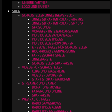
UNSERE PARTNER
LOGO UND BANNER
SHOP
SCHAUSTELLER JINGLE (GEWERBLICH)
JINGLE SD KARTEN ROLAND 404 MK2
JINGLE SD KARTEN ROLAND SP 404A
SFX SOUNDS
VORGEFERTIGTE BANDANSAGEN
INDIVIDUELLE BANDANSAGEN
INDIVIDUELLE JINGLES
INDIVIDUELLE SHOW OPENER
EINZELNE JINGLES FÜR SCHAUSTELLER
HOOKPROMO EIGENWERBUNG
FAHRGESCHÄFT SPIELE
JINGLEPAKETE
SCHAUSTELLER SPARPAKETE
VIDEOS FÜR SCHAUSTELLER
CLIPS UND IMAGEFILME
VIDEO SHOWOPENER
START STOP ANIMATIONEN
STREAMER UND GAMER
DONATIONS MOVIES
FAIRGROUND ONLINE
SPARPAKETE
WEB RADIO JINGLES
RADIO GAMESHOWS
RADIO JINGLE ALBEN
RADIO JINGLES SPARPAKETE