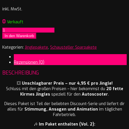
inkl. MwSt.
0
Verkauft
Jingles
Discount
In den Warenkorb
Box
–
Kategorien:
Jinglepakete
,
Schausteller Sparpakete
Autoscooter
Beschreibung
Vol.
Rezensionen (0)
2
Menge
BESCHREIBUNG
💥
Unschlagbarer Preis – nur 4,95 € pro Jingle!
Schluss mit den großen Preisen – hier bekommst du
20 fette
Kirmes Jingles
speziell für den
Autoscooter
.
Dieses Paket ist Teil der beliebten Discount-Serie und liefert dir
alles für
Stimmung, Ansagen und Animation
im täglichen
Fahrbetrieb.
🎶
Im Paket enthalten (Vol. 2):