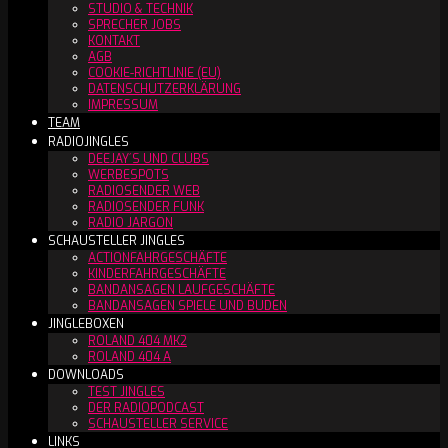
STUDIO & TECHNIK
SPRECHER JOBS
KONTAKT
AGB
COOKIE-RICHTLINIE (EU)
DATENSCHUTZERKLÄRUNG
IMPRESSUM
TEAM
RADIOJINGLES
DEEJAY´S UND CLUBS
WERBESPOTS
RADIOSENDER WEB
RADIOSENDER FUNK
RADIO JARGON
SCHAUSTELLER JINGLES
ACTIONFAHRGESCHÄFTE
KINDERFAHRGESCHÄFTE
BANDANSAGEN LAUFGESCHÄFTE
BANDANSAGEN SPIELE UND BUDEN
JINGLEBOXEN
ROLAND 404 MK2
ROLAND 404 A
DOWNLOADS
TEST JINGLES
DER RADIOPODCAST
SCHAUSTELLER SERVICE
LINKS