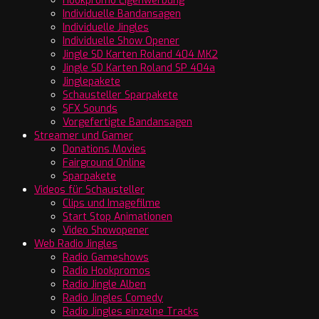
Hookpromo Eigenwerbung
Individuelle Bandansagen
Individuelle Jingles
Individuelle Show Opener
Jingle SD Karten Roland 404 MK2
Jingle SD Karten Roland SP 404a
Jinglepakete
Schausteller Sparpakete
SFX Sounds
Vorgefertigte Bandansagen
Streamer und Gamer
Donations Movies
Fairground Online
Sparpakete
Videos für Schausteller
Clips und Imagefilme
Start Stop Animationen
Video Showopener
Web Radio Jingles
Radio Gameshows
Radio Hookpromos
Radio Jingle Alben
Radio Jingles Comedy
Radio Jingles einzelne Tracks