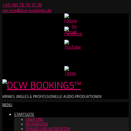
Skip
+49 481 78 76 91 38
to
service@dcw-bookings.de
content
Set
Youtube
Channel
ID
DCW
KIRMES JINGLES & PROFESSIONELLE AUDIO-PRODUKTIONEN
Secondary
MENU
BOOKINGS™
Navigation
STARTSEITE
Menu
ÜBER UNS
REFERENZEN
FRAGEN UND ANTWORTEN