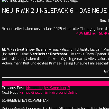
NEU: R MK 2 JINGLEPACK 6 – DAS NEU
Neu: 
Schausteller haben uns im Jahr 2025 viele tolle Tipps gegeben, di
404 MK2 auf SD-Ka
EDM Festival Show Opener
– musikalische Highlights bis ca. 1 Mi
„Ihr seid zu leise“
Verrückter Professor
– kreative Show Opener. 
Unterstützung haben dieses Paket möglich gemacht. Alles sofort e
Action, mehr Kult und echtes Kirmes-Feeling für eure Fahrgeschäf
Ei
2026-
On:
13. Februar 2026
02-
Previous Post:
Kirmes Jingles Sammlung 3
13
Next Post:
Kirmes-Jingles für Fairground Online
SCHREIBE EINEN KOMMENTAR
Deine E-Mail-Adresse wird nicht veröffentlicht.
Erforderliche Felde