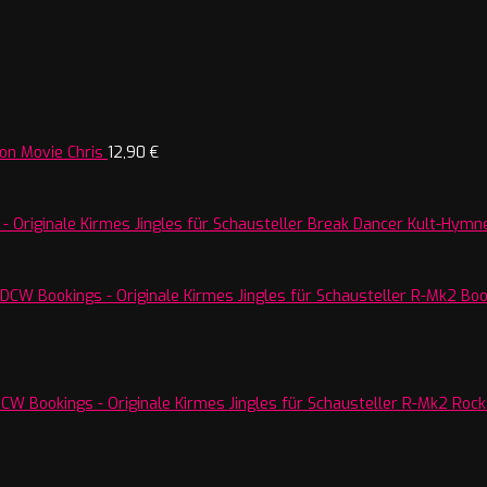
on Movie Chris
12,90
€
Break Dancer Kult-Hymne
R-Mk2 Boos
R-Mk2 Rocke