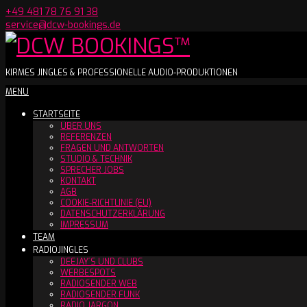
Skip
+49 481 78 76 91 38
to
service@dcw-bookings.de
content
DCW
KIRMES JINGLES & PROFESSIONELLE AUDIO-PRODUKTIONEN
Secondary
MENU
BOOKINGS™
Navigation
STARTSEITE
Menu
ÜBER UNS
REFERENZEN
FRAGEN UND ANTWORTEN
STUDIO & TECHNIK
SPRECHER JOBS
KONTAKT
AGB
COOKIE-RICHTLINIE (EU)
DATENSCHUTZERKLÄRUNG
IMPRESSUM
TEAM
RADIOJINGLES
DEEJAY´S UND CLUBS
WERBESPOTS
RADIOSENDER WEB
RADIOSENDER FUNK
RADIO JARGON