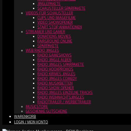
JINGLEPAKETE
SCHAUSTELLER SPARPAKETE
VIDEOS FÜR SCHAUSTELLER
CLIPS UND IMAGEFILME
VIDEO SHOWOPENER
START STOP ANIMATIONEN
STREAMER UND GAMER
DONATIONS MOVIES
FAIRGROUND ONLINE
SPARPAKETE
WEB RADIO JINGLES
RADIO GAMESHOWS
RADIO JINGLE ALBEN
RADIO JINGLES SPARPAKETE
RADIO HOOKPROMOS
RADIO KIRMES JINGLES
RADIO JINGLES COMEDY
RADIO MUSIKBETTEN
RADIO SHOW OPENER
RADIO JINGLES EINZELNE TRACKS
RADIO WEIHNACHTSJINGLES
RADIOTRAILER / WERBETRAILER
MUSICSTORE
GESCHENKE GUTSCHEINE
WARENKORB
LOGIN / MEIN KONTO