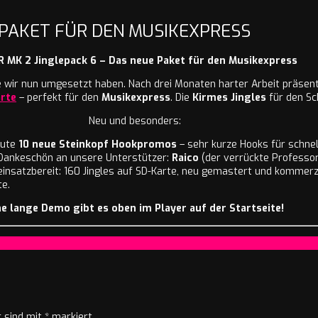
E PAKET FÜR DEN MUSIKEXPRESS
R MK 2 Jinglepack 6 – Das neue Paket für den Musikexpress
e wir nun umgesetzt haben. Nach drei Monaten harter Arbeit präsent
rte
– perfekt für den
Musikexpress
. Die
Kirmes Jingles
für den Sc
Neu und besonders:
nute
10 neue Steinkopf Hookpromos
– sehr kurze Hooks für schnel
Dankeschön an unsere Unterstützer:
Raico
(der verrückte Professo
insatzbereit: 160 Jingles auf SD-Karte, neu gemastert und kommerzi
te.
ne lange Demo gibt es oben im Player auf der Startseite!
r sind mit
*
markiert