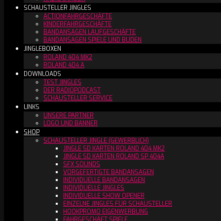
SCHAUSTELLER JINGLES
ACTIONFAHRGESCHÄFTE
KINDERFAHRGESCHÄFTE
BANDANSAGEN LAUFGESCHÄFTE
BANDANSAGEN SPIELE UND BUDEN
JINGLEBOXEN
ROLAND 404 MK2
ROLAND 404 A
DOWNLOADS
TEST JINGLES
DER RADIOPODCAST
SCHAUSTELLER SERVICE
LINKS
UNSERE PARTNER
LOGO UND BANNER
SHOP
SCHAUSTELLER JINGLE (GEWERBLICH)
JINGLE SD KARTEN ROLAND 404 MK2
JINGLE SD KARTEN ROLAND SP 404A
SFX SOUNDS
VORGEFERTIGTE BANDANSAGEN
INDIVIDUELLE BANDANSAGEN
INDIVIDUELLE JINGLES
INDIVIDUELLE SHOW OPENER
EINZELNE JINGLES FÜR SCHAUSTELLER
HOOKPROMO EIGENWERBUNG
FAHRGESCHÄFT SPIELE