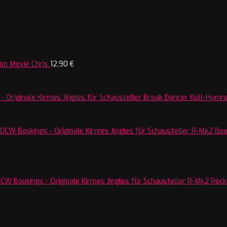
on Movie Chris
12,90
€
Break Dancer Kult-Hymne
R-Mk2 Boos
R-Mk2 Rocke