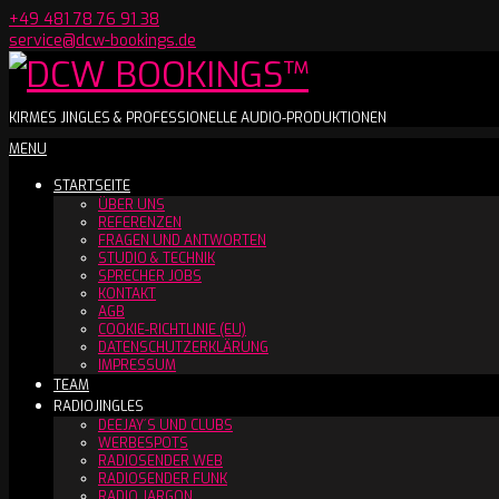
Skip
+49 481 78 76 91 38
to
service@dcw-bookings.de
content
DCW
KIRMES JINGLES & PROFESSIONELLE AUDIO-PRODUKTIONEN
Secondary
MENU
BOOKINGS™
Navigation
STARTSEITE
Menu
ÜBER UNS
REFERENZEN
FRAGEN UND ANTWORTEN
STUDIO & TECHNIK
SPRECHER JOBS
KONTAKT
AGB
COOKIE-RICHTLINIE (EU)
DATENSCHUTZERKLÄRUNG
IMPRESSUM
TEAM
RADIOJINGLES
DEEJAY´S UND CLUBS
WERBESPOTS
RADIOSENDER WEB
RADIOSENDER FUNK
RADIO JARGON