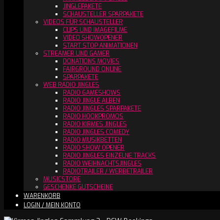
JINGLEPAKETE
SCHAUSTELLER SPARPAKETE
VIDEOS FÜR SCHAUSTELLER
CLIPS UND IMAGEFILME
VIDEO SHOWOPENER
START STOP ANIMATIONEN
STREAMER UND GAMER
DONATIONS MOVIES
FAIRGROUND ONLINE
SPARPAKETE
WEB RADIO JINGLES
RADIO GAMESHOWS
RADIO JINGLE ALBEN
RADIO JINGLES SPARPAKETE
RADIO HOOKPROMOS
RADIO KIRMES JINGLES
RADIO JINGLES COMEDY
RADIO MUSIKBETTEN
RADIO SHOW OPENER
RADIO JINGLES EINZELNE TRACKS
RADIO WEIHNACHTSJINGLES
RADIOTRAILER / WERBETRAILER
MUSICSTORE
GESCHENKE GUTSCHEINE
WARENKORB
LOGIN / MEIN KONTO