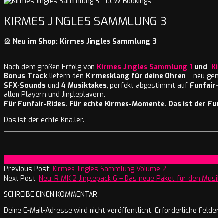
KIRMES JINGLES SAMMLUNG 3
🎡
Neu im Shop: Kirmes Jingles Sammlung 3
Nach dem großen Erfolg von
Kirmes Jingles Sammlung 1
und
K
Bonus Track
liefern den
Kirmesklang für deine Ohren
– neu gem
SFX-Sounds
und
4 Musiktakes
, perfekt abgestimmt auf
Funfair
allen Playern und Jingleplayern.
Für Funfair-Rides. Für echte Kirmes-Momente. Das ist der Fun
Das ist der echte Knaller.
2026-
On:
14. Januar 2026
01-
Previous Post:
Kirmes Jingles Sammlung Volume 2
14
Next Post:
Neu: R MK 2 Jinglepack 6 – Das neue Paket für den Mus
SCHREIBE EINEN KOMMENTAR
Deine E-Mail-Adresse wird nicht veröffentlicht.
Erforderliche Felde