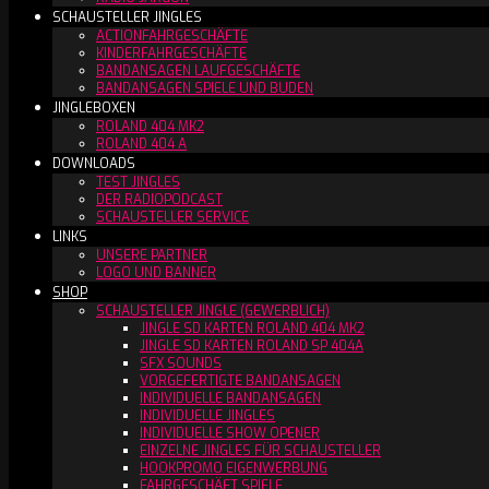
SCHAUSTELLER JINGLES
ACTIONFAHRGESCHÄFTE
KINDERFAHRGESCHÄFTE
BANDANSAGEN LAUFGESCHÄFTE
BANDANSAGEN SPIELE UND BUDEN
JINGLEBOXEN
ROLAND 404 MK2
ROLAND 404 A
DOWNLOADS
TEST JINGLES
DER RADIOPODCAST
SCHAUSTELLER SERVICE
LINKS
UNSERE PARTNER
LOGO UND BANNER
SHOP
SCHAUSTELLER JINGLE (GEWERBLICH)
JINGLE SD KARTEN ROLAND 404 MK2
JINGLE SD KARTEN ROLAND SP 404A
SFX SOUNDS
VORGEFERTIGTE BANDANSAGEN
INDIVIDUELLE BANDANSAGEN
INDIVIDUELLE JINGLES
INDIVIDUELLE SHOW OPENER
EINZELNE JINGLES FÜR SCHAUSTELLER
HOOKPROMO EIGENWERBUNG
FAHRGESCHÄFT SPIELE