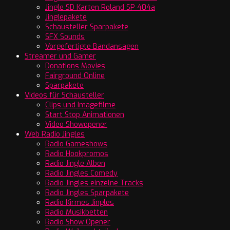
Jingle SD Karten Roland SP 404a
Jinglepakete
Schausteller Sparpakete
SFX Sounds
Vorgefertigte Bandansagen
Streamer und Gamer
Donations Movies
Fairground Online
Sparpakete
Videos für Schausteller
Clips und Imagefilme
Start Stop Animationen
Video Showopener
Web Radio Jingles
Radio Gameshows
Radio Hookpromos
Radio Jingle Alben
Radio Jingles Comedy
Radio Jingles einzelne Tracks
Radio Jingles Sparpakete
Radio Kirmes Jingles
Radio Musikbetten
Radio Show Opener