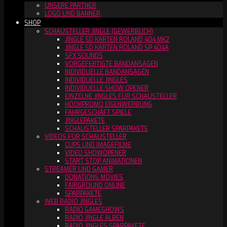
UNSERE PARTNER
LOGO UND BANNER
SHOP
SCHAUSTELLER JINGLE (GEWERBLICH)
JINGLE SD KARTEN ROLAND 404 MK2
JINGLE SD KARTEN ROLAND SP 404A
SFX SOUNDS
VORGEFERTIGTE BANDANSAGEN
INDIVIDUELLE BANDANSAGEN
INDIVIDUELLE JINGLES
INDIVIDUELLE SHOW OPENER
EINZELNE JINGLES FÜR SCHAUSTELLER
HOOKPROMO EIGENWERBUNG
FAHRGESCHÄFT SPIELE
JINGLEPAKETE
SCHAUSTELLER SPARPAKETE
VIDEOS FÜR SCHAUSTELLER
CLIPS UND IMAGEFILME
VIDEO SHOWOPENER
START STOP ANIMATIONEN
STREAMER UND GAMER
DONATIONS MOVIES
FAIRGROUND ONLINE
SPARPAKETE
WEB RADIO JINGLES
RADIO GAMESHOWS
RADIO JINGLE ALBEN
RADIO JINGLES SPARPAKETE