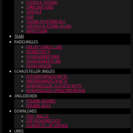
STUDIO & TECHNIK
SPRECHER JOBS
KONTAKT
AGB
COOKIE-RICHTLINIE (EU)
DATENSCHUTZERKLÄRUNG
IMPRESSUM
TEAM
RADIOJINGLES
DEEJAY´S UND CLUBS
WERBESPOTS
RADIOSENDER WEB
RADIOSENDER FUNK
RADIO JARGON
SCHAUSTELLER JINGLES
ACTIONFAHRGESCHÄFTE
KINDERFAHRGESCHÄFTE
BANDANSAGEN LAUFGESCHÄFTE
BANDANSAGEN SPIELE UND BUDEN
JINGLEBOXEN
ROLAND 404 MK2
ROLAND 404 A
DOWNLOADS
TEST JINGLES
DER RADIOPODCAST
SCHAUSTELLER SERVICE
LINKS