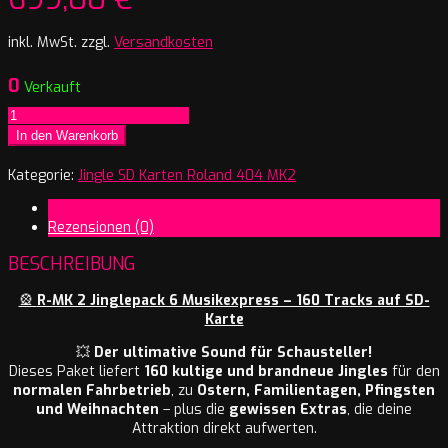
inkl. MwSt.
zzgl.
Versandkosten
0
Verkauft
R-
MK
In den Warenkorb
2
Jinglepack
Kategorie:
Jingle SD Karten Roland 404 MK2
6
Beschreibung
Musikexpress
Rezensionen (0)
Menge
BESCHREIBUNG
🎡
R-MK 2 Jinglepack 6 Musikexpress – 160 Tracks auf SD-
Karte
💥
Der ultimative Sound für Schausteller!
Dieses Paket liefert
160 kultige und brandneue Jingles
für den
normalen Fahrbetrieb
, zu
Ostern, Familientagen, Pfingsten
und Weihnachten
– plus die
gewissen Extras
, die deine
Attraktion direkt aufwerten.