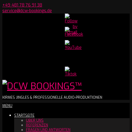
Skip
+49 481 78 76 91 38
to
service@dcw-bookings.de
content
Set
Youtube
Channel
ID
DCW
KIRMES JINGLES & PROFESSIONELLE AUDIO-PRODUKTIONEN
Secondary
MENU
BOOKINGS™
Navigation
STARTSEITE
Menu
ÜBER UNS
REFERENZEN
FRAGEN UND ANTWORTEN