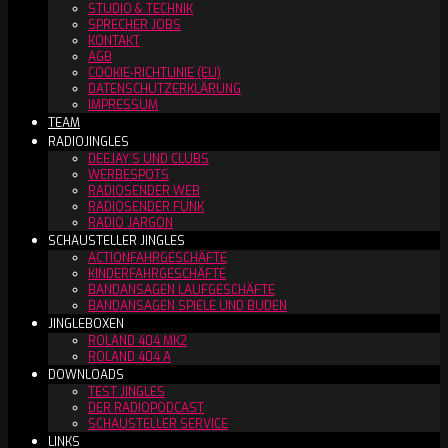
STUDIO & TECHNIK
SPRECHER JOBS
KONTAKT
AGB
COOKIE-RICHTLINIE (EU)
DATENSCHUTZERKLÄRUNG
IMPRESSUM
TEAM
RADIOJINGLES
DEEJAY´S UND CLUBS
WERBESPOTS
RADIOSENDER WEB
RADIOSENDER FUNK
RADIO JARGON
SCHAUSTELLER JINGLES
ACTIONFAHRGESCHÄFTE
KINDERFAHRGESCHÄFTE
BANDANSAGEN LAUFGESCHÄFTE
BANDANSAGEN SPIELE UND BUDEN
JINGLEBOXEN
ROLAND 404 MK2
ROLAND 404 A
DOWNLOADS
TEST JINGLES
DER RADIOPODCAST
SCHAUSTELLER SERVICE
LINKS