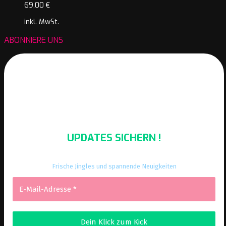
69,00
€
inkl. MwSt.
ABONNIERE UNS
UPDATES SICHERN !
Frische Jingles und spannende Neuigkeiten