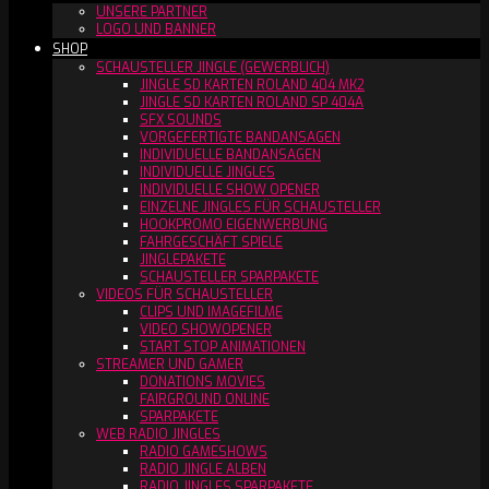
UNSERE PARTNER
LOGO UND BANNER
SHOP
SCHAUSTELLER JINGLE (GEWERBLICH)
JINGLE SD KARTEN ROLAND 404 MK2
JINGLE SD KARTEN ROLAND SP 404A
SFX SOUNDS
VORGEFERTIGTE BANDANSAGEN
INDIVIDUELLE BANDANSAGEN
INDIVIDUELLE JINGLES
INDIVIDUELLE SHOW OPENER
EINZELNE JINGLES FÜR SCHAUSTELLER
HOOKPROMO EIGENWERBUNG
FAHRGESCHÄFT SPIELE
JINGLEPAKETE
SCHAUSTELLER SPARPAKETE
VIDEOS FÜR SCHAUSTELLER
CLIPS UND IMAGEFILME
VIDEO SHOWOPENER
START STOP ANIMATIONEN
STREAMER UND GAMER
DONATIONS MOVIES
FAIRGROUND ONLINE
SPARPAKETE
WEB RADIO JINGLES
RADIO GAMESHOWS
RADIO JINGLE ALBEN
RADIO JINGLES SPARPAKETE