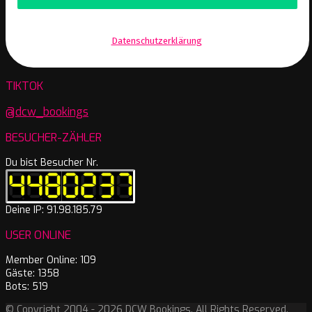
Wir senden keinen Spam! Erfahre mehr in unserer
Datenschutzerklärung
.
TIKTOK
@dcw_bookings
BESUCHER-ZÄHLER
Du bist Besucher Nr.
Deine IP: 91.98.185.79
USER ONLINE
Member Online: 109
Gäste: 1358
Bots: 519
© Copyright 2004 - 2026 DCW Bookings. All Rights Reserved.