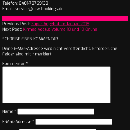
Telefon: 0481-78769138
Email: service@dcw-bookings.de
2018-
On:
27. Januar 2018
01-
Previous Post:
Super Angebot im Januar 2018
27
Next Post:
Kirmes Vocals Volume 18 und 19 Online
SCHREIBE EINEN KOMMENTAR
Deine E-Mail-Adresse wird nicht veröffentlicht.
Erforderliche
Felder sind mit
*
markiert
Kommentar
*
Name
*
E-Mail-Adresse
*