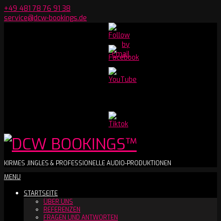
Skip
+49 481 78 76 91 38
to
service@dcw-bookings.de
content
Set
Youtube
Channel
ID
DCW
KIRMES JINGLES & PROFESSIONELLE AUDIO-PRODUKTIONEN
Secondary
MENU
BOOKINGS™
Navigation
STARTSEITE
Menu
ÜBER UNS
REFERENZEN
FRAGEN UND ANTWORTEN