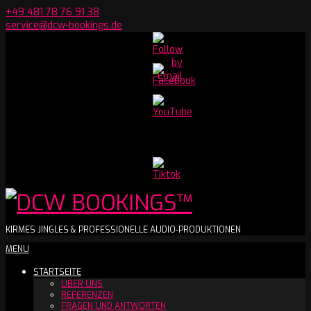
Skip
+49 481 78 76 91 38
to
service@dcw-bookings.de
content
Set
Youtube
Channel
ID
DCW
KIRMES JINGLES & PROFESSIONELLE AUDIO-PRODUKTIONEN
Secondary
MENU
BOOKINGS™
Navigation
STARTSEITE
Menu
ÜBER UNS
REFERENZEN
FRAGEN UND ANTWORTEN