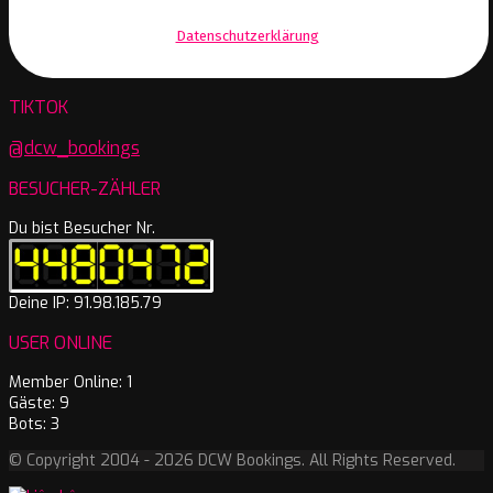
Wir senden keinen Spam! Erfahre mehr in unserer
Datenschutzerklärung
.
TIKTOK
@dcw_bookings
BESUCHER-ZÄHLER
Du bist Besucher Nr.
Deine IP: 91.98.185.79
USER ONLINE
Member Online: 1
Gäste: 9
Bots: 3
© Copyright 2004 - 2026 DCW Bookings. All Rights Reserved.