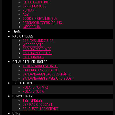
STUDIO & TECHNIK
SPRECHER JOBS
KONTAKT
AGB
COOKIE-RICHTLINIE (EU)
DATENSCHUTZERKLÄRUNG
IMPRESSUM
TEAM
RADIOJINGLES
DEEJAY´S UND CLUBS
WERBESPOTS
RADIOSENDER WEB
RADIOSENDER FUNK
RADIO JARGON
SCHAUSTELLER JINGLES
ACTIONFAHRGESCHÄFTE
KINDERFAHRGESCHÄFTE
BANDANSAGEN LAUFGESCHÄFTE
BANDANSAGEN SPIELE UND BUDEN
JINGLEBOXEN
ROLAND 404 MK2
ROLAND 404 A
DOWNLOADS
TEST JINGLES
DER RADIOPODCAST
SCHAUSTELLER SERVICE
LINKS