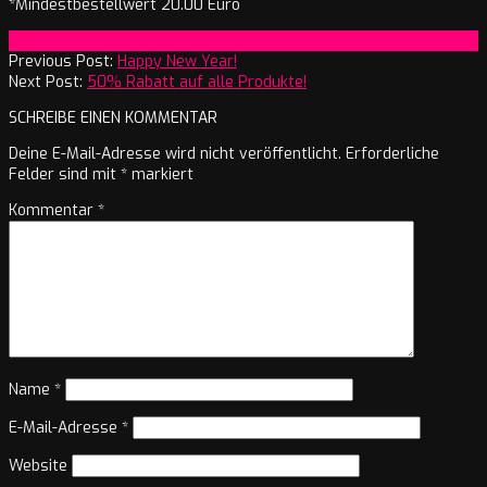
*Mindestbestellwert 20.00 Euro
2018-
On:
3. Januar 2018
01-
Previous Post:
Happy New Year!
03
Next Post:
50% Rabatt auf alle Produkte!
SCHREIBE EINEN KOMMENTAR
Deine E-Mail-Adresse wird nicht veröffentlicht.
Erforderliche
Felder sind mit
*
markiert
Kommentar
*
Name
*
E-Mail-Adresse
*
Website