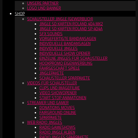
UNSERE PARTNER
LOGO UND BANNER
SHOP
SCHAUSTELLER JINGLE (GEWERBLICH)
JINGLE SD KARTEN ROLAND 404 MK2
JINGLE SD KARTEN ROLAND SP 404A
SFX SOUNDS
VORGEFERTIGTE BANDANSAGEN
INDIVIDUELLE BANDANSAGEN
INDIVIDUELLE JINGLES
INDIVIDUELLE SHOW OPENER
EINZELNE JINGLES FÜR SCHAUSTELLER
HOOKPROMO EIGENWERBUNG
FAHRGESCHÄFT SPIELE
JINGLEPAKETE
SCHAUSTELLER SPARPAKETE
VIDEOS FÜR SCHAUSTELLER
CLIPS UND IMAGEFILME
VIDEO SHOWOPENER
START STOP ANIMATIONEN
STREAMER UND GAMER
DONATIONS MOVIES
FAIRGROUND ONLINE
SPARPAKETE
WEB RADIO JINGLES
RADIO GAMESHOWS
RADIO JINGLE ALBEN
RADIO JINGLES SPARPAKETE