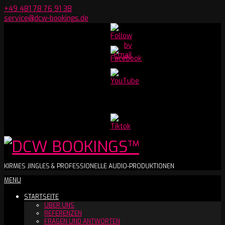
Skip
+49 481 78 76 91 38
to
service@dcw-bookings.de
content
Set
Youtube
Channel
ID
DCW
KIRMES JINGLES & PROFESSIONELLE AUDIO-PRODUKTIONEN
Secondary
MENU
BOOKINGS™
Navigation
STARTSEITE
Menu
ÜBER UNS
REFERENZEN
FRAGEN UND ANTWORTEN