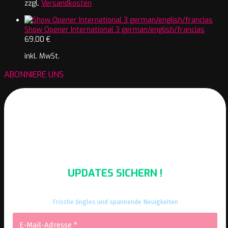
zzgl.
Versandkosten
Show Opener International 3 german/english/francias
69,00
€
inkl. MwSt.
ABONNIERE UNS
UPDATES SICHERN !
Frische Jingles und spannende Neuigkeiten