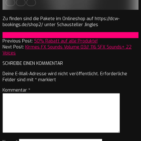
Zu finden sind die Pakete im Onlineshop auf https://dcw-
bookings.de/shop2/ unter Schausteller Jingles
2018-
On:
2. März 2018
03-
Previous Post:
50% Rabatt auf alle Produkte!
02
Next Post:
Kirmes FX Sounds Volume 03// 116 SFX Sounds+ 22
Voices
SCHREIBE EINEN KOMMENTAR
Deine E-Mail-Adresse wird nicht veröffentlicht.
Erforderliche
Felder sind mit
*
markiert
Kommentar
*