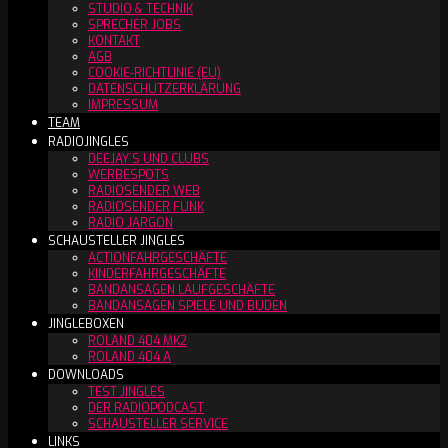
STUDIO & TECHNIK
SPRECHER JOBS
KONTAKT
AGB
COOKIE-RICHTLINIE (EU)
DATENSCHUTZERKLÄRUNG
IMPRESSUM
TEAM
RADIOJINGLES
DEEJAY´S UND CLUBS
WERBESPOTS
RADIOSENDER WEB
RADIOSENDER FUNK
RADIO JARGON
SCHAUSTELLER JINGLES
ACTIONFAHRGESCHÄFTE
KINDERFAHRGESCHÄFTE
BANDANSAGEN LAUFGESCHÄFTE
BANDANSAGEN SPIELE UND BUDEN
JINGLEBOXEN
ROLAND 404 MK2
ROLAND 404 A
DOWNLOADS
TEST JINGLES
DER RADIOPODCAST
SCHAUSTELLER SERVICE
LINKS