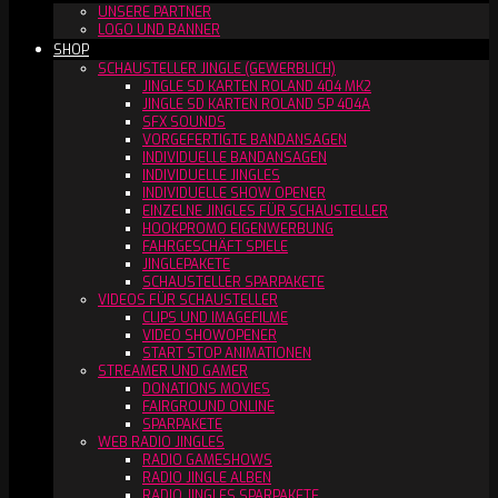
UNSERE PARTNER
LOGO UND BANNER
SHOP
SCHAUSTELLER JINGLE (GEWERBLICH)
JINGLE SD KARTEN ROLAND 404 MK2
JINGLE SD KARTEN ROLAND SP 404A
SFX SOUNDS
VORGEFERTIGTE BANDANSAGEN
INDIVIDUELLE BANDANSAGEN
INDIVIDUELLE JINGLES
INDIVIDUELLE SHOW OPENER
EINZELNE JINGLES FÜR SCHAUSTELLER
HOOKPROMO EIGENWERBUNG
FAHRGESCHÄFT SPIELE
JINGLEPAKETE
SCHAUSTELLER SPARPAKETE
VIDEOS FÜR SCHAUSTELLER
CLIPS UND IMAGEFILME
VIDEO SHOWOPENER
START STOP ANIMATIONEN
STREAMER UND GAMER
DONATIONS MOVIES
FAIRGROUND ONLINE
SPARPAKETE
WEB RADIO JINGLES
RADIO GAMESHOWS
RADIO JINGLE ALBEN
RADIO JINGLES SPARPAKETE