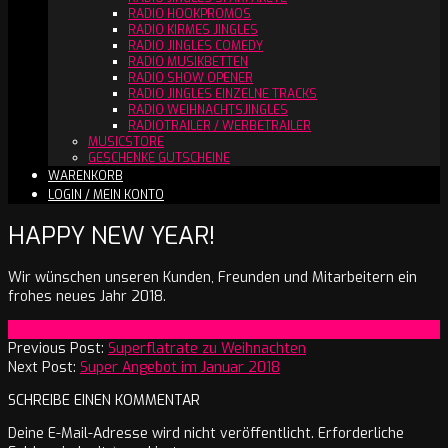
RADIO HOOKPROMOS
RADIO KIRMES JINGLES
RADIO JINGLES COMEDY
RADIO MUSIKBETTEN
RADIO SHOW OPENER
RADIO JINGLES EINZELNE TRACKS
RADIO WEIHNACHTSJINGLES
RADIOTRAILER / WERBETRAILER
MUSICSTORE
GESCHENKE GUTSCHEINE
WARENKORB
LOGIN / MEIN KONTO
HAPPY NEW YEAR!
Wir wünschen unseren Kunden, Freunden und Mitarbeitern ein
frohes neues Jahr 2018.
2018-
On:
1. Januar 2018
01-
Previous Post:
Superflatrate zu Weihnachten
01
Next Post:
Super Angebot im Januar 2018
SCHREIBE EINEN KOMMENTAR
Deine E-Mail-Adresse wird nicht veröffentlicht.
Erforderliche