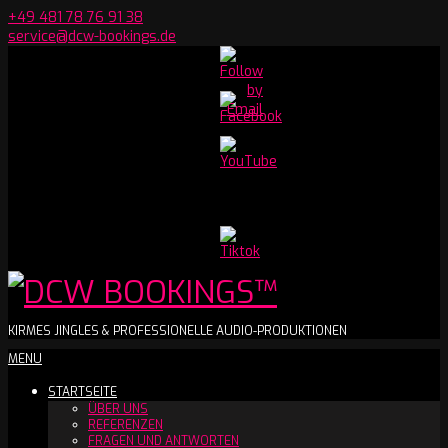
Skip
+49 481 78 76 91 38
to
service@dcw-bookings.de
content
Set
Youtube
Channel
ID
DCW
KIRMES JINGLES & PROFESSIONELLE AUDIO-PRODUKTIONEN
Secondary
MENU
BOOKINGS™
Navigation
STARTSEITE
Menu
ÜBER UNS
REFERENZEN
FRAGEN UND ANTWORTEN