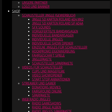
UNSERE PARTNER
LOGO UND BANNER
SHOP
SCHAUSTELLER JINGLE (GEWERBLICH)
JINGLE SD KARTEN ROLAND 404 MK2
JINGLE SD KARTEN ROLAND SP 404A
SFX SOUNDS
VORGEFERTIGTE BANDANSAGEN
INDIVIDUELLE BANDANSAGEN
INDIVIDUELLE JINGLES
INDIVIDUELLE SHOW OPENER
EINZELNE JINGLES FÜR SCHAUSTELLER
HOOKPROMO EIGENWERBUNG
FAHRGESCHÄFT SPIELE
JINGLEPAKETE
SCHAUSTELLER SPARPAKETE
VIDEOS FÜR SCHAUSTELLER
CLIPS UND IMAGEFILME
VIDEO SHOWOPENER
START STOP ANIMATIONEN
STREAMER UND GAMER
DONATIONS MOVIES
FAIRGROUND ONLINE
SPARPAKETE
WEB RADIO JINGLES
RADIO GAMESHOWS
RADIO JINGLE ALBEN
RADIO JINGLES SPARPAKETE