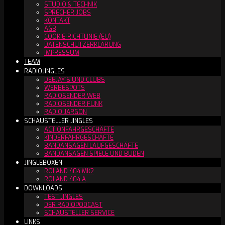
STUDIO & TECHNIK
SPRECHER JOBS
KONTAKT
AGB
COOKIE-RICHTLINIE (EU)
DATENSCHUTZERKLÄRUNG
IMPRESSUM
TEAM
RADIOJINGLES
DEEJAY´S UND CLUBS
WERBESPOTS
RADIOSENDER WEB
RADIOSENDER FUNK
RADIO JARGON
SCHAUSTELLER JINGLES
ACTIONFAHRGESCHÄFTE
KINDERFAHRGESCHÄFTE
BANDANSAGEN LAUFGESCHÄFTE
BANDANSAGEN SPIELE UND BUDEN
JINGLEBOXEN
ROLAND 404 MK2
ROLAND 404 A
DOWNLOADS
TEST JINGLES
DER RADIOPODCAST
SCHAUSTELLER SERVICE
LINKS