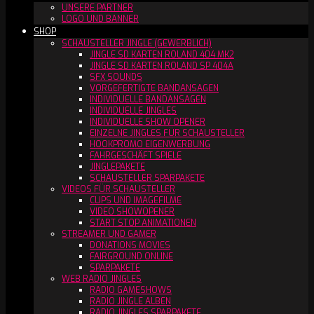
UNSERE PARTNER
LOGO UND BANNER
SHOP
SCHAUSTELLER JINGLE (GEWERBLICH)
JINGLE SD KARTEN ROLAND 404 MK2
JINGLE SD KARTEN ROLAND SP 404A
SFX SOUNDS
VORGEFERTIGTE BANDANSAGEN
INDIVIDUELLE BANDANSAGEN
INDIVIDUELLE JINGLES
INDIVIDUELLE SHOW OPENER
EINZELNE JINGLES FÜR SCHAUSTELLER
HOOKPROMO EIGENWERBUNG
FAHRGESCHÄFT SPIELE
JINGLEPAKETE
SCHAUSTELLER SPARPAKETE
VIDEOS FÜR SCHAUSTELLER
CLIPS UND IMAGEFILME
VIDEO SHOWOPENER
START STOP ANIMATIONEN
STREAMER UND GAMER
DONATIONS MOVIES
FAIRGROUND ONLINE
SPARPAKETE
WEB RADIO JINGLES
RADIO GAMESHOWS
RADIO JINGLE ALBEN
RADIO JINGLES SPARPAKETE