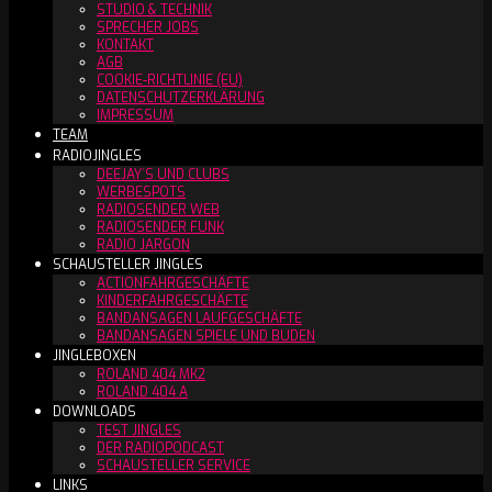
STUDIO & TECHNIK
SPRECHER JOBS
KONTAKT
AGB
COOKIE-RICHTLINIE (EU)
DATENSCHUTZERKLÄRUNG
IMPRESSUM
TEAM
RADIOJINGLES
DEEJAY´S UND CLUBS
WERBESPOTS
RADIOSENDER WEB
RADIOSENDER FUNK
RADIO JARGON
SCHAUSTELLER JINGLES
ACTIONFAHRGESCHÄFTE
KINDERFAHRGESCHÄFTE
BANDANSAGEN LAUFGESCHÄFTE
BANDANSAGEN SPIELE UND BUDEN
JINGLEBOXEN
ROLAND 404 MK2
ROLAND 404 A
DOWNLOADS
TEST JINGLES
DER RADIOPODCAST
SCHAUSTELLER SERVICE
LINKS