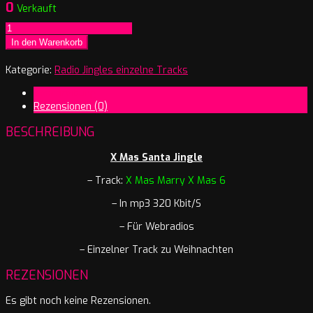
0
Verkauft
X
Mas
In den Warenkorb
Marry
X
Kategorie:
Radio Jingles einzelne Tracks
Mas
Beschreibung
6
Rezensionen (0)
Menge
BESCHREIBUNG
X Mas Santa Jingle
– Track:
X Mas Marry X Mas 6
– In mp3 320 Kbit/S
– Für Webradios
– Einzelner Track zu Weihnachten
REZENSIONEN
Es gibt noch keine Rezensionen.