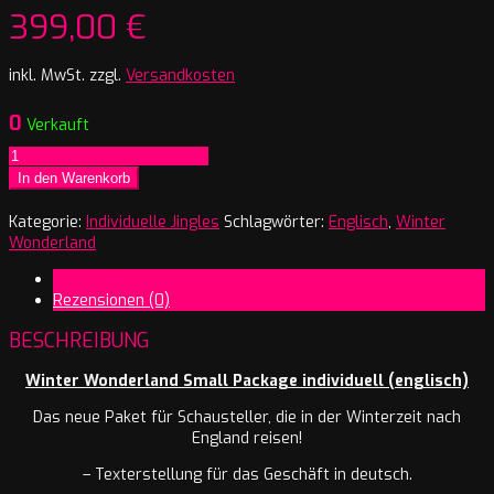
399,00
€
inkl. MwSt.
zzgl.
Versandkosten
0
Verkauft
Winter
Wonderland
In den Warenkorb
Jingles
individuell
Kategorie:
Individuelle Jingles
Schlagwörter:
Englisch
,
Winter
Small
Wonderland
Package
Beschreibung
(englisch)
Rezensionen (0)
Menge
BESCHREIBUNG
Winter Wonderland Small Package individuell (englisch)
Das neue Paket für Schausteller, die in der Winterzeit nach
England reisen!
– Texterstellung für das Geschäft in deutsch.