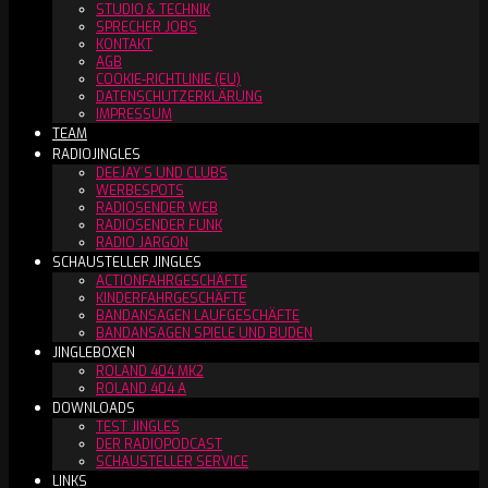
STUDIO & TECHNIK
SPRECHER JOBS
KONTAKT
AGB
COOKIE-RICHTLINIE (EU)
DATENSCHUTZERKLÄRUNG
IMPRESSUM
TEAM
RADIOJINGLES
DEEJAY´S UND CLUBS
WERBESPOTS
RADIOSENDER WEB
RADIOSENDER FUNK
RADIO JARGON
SCHAUSTELLER JINGLES
ACTIONFAHRGESCHÄFTE
KINDERFAHRGESCHÄFTE
BANDANSAGEN LAUFGESCHÄFTE
BANDANSAGEN SPIELE UND BUDEN
JINGLEBOXEN
ROLAND 404 MK2
ROLAND 404 A
DOWNLOADS
TEST JINGLES
DER RADIOPODCAST
SCHAUSTELLER SERVICE
LINKS