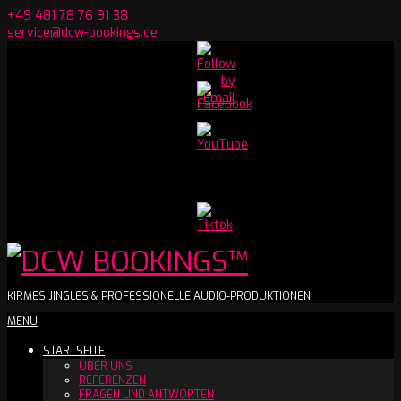
Skip
+49 481 78 76 91 38
to
service@dcw-bookings.de
content
Set
Youtube
Channel
ID
DCW
KIRMES JINGLES & PROFESSIONELLE AUDIO-PRODUKTIONEN
Secondary
MENU
BOOKINGS™
Navigation
STARTSEITE
Menu
ÜBER UNS
REFERENZEN
FRAGEN UND ANTWORTEN