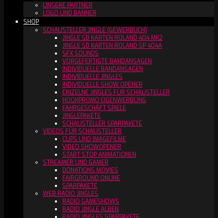
UNSERE PARTNER
LOGO UND BANNER
SHOP
SCHAUSTELLER JINGLE (GEWERBLICH)
JINGLE SD KARTEN ROLAND 404 MK2
JINGLE SD KARTEN ROLAND SP 404A
SFX SOUNDS
VORGEFERTIGTE BANDANSAGEN
INDIVIDUELLE BANDANSAGEN
INDIVIDUELLE JINGLES
INDIVIDUELLE SHOW OPENER
EINZELNE JINGLES FÜR SCHAUSTELLER
HOOKPROMO EIGENWERBUNG
FAHRGESCHÄFT SPIELE
JINGLEPAKETE
SCHAUSTELLER SPARPAKETE
VIDEOS FÜR SCHAUSTELLER
CLIPS UND IMAGEFILME
VIDEO SHOWOPENER
START STOP ANIMATIONEN
STREAMER UND GAMER
DONATIONS MOVIES
FAIRGROUND ONLINE
SPARPAKETE
WEB RADIO JINGLES
RADIO GAMESHOWS
RADIO JINGLE ALBEN
RADIO JINGLES SPARPAKETE