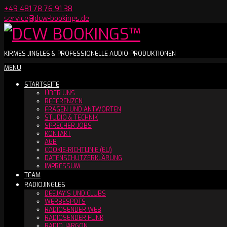
Skip
+49 481 78 76 91 38
to
service@dcw-bookings.de
content
DCW
KIRMES JINGLES & PROFESSIONELLE AUDIO-PRODUKTIONEN
Secondary
MENU
BOOKINGS™
Navigation
STARTSEITE
Menu
ÜBER UNS
REFERENZEN
FRAGEN UND ANTWORTEN
STUDIO & TECHNIK
SPRECHER JOBS
KONTAKT
AGB
COOKIE-RICHTLINIE (EU)
DATENSCHUTZERKLÄRUNG
IMPRESSUM
TEAM
RADIOJINGLES
DEEJAY´S UND CLUBS
WERBESPOTS
RADIOSENDER WEB
RADIOSENDER FUNK
RADIO JARGON