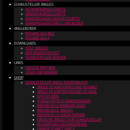
SCHAUSTELLER JINGLES
ACTIONFAHRGESCHÄFTE
KINDERFAHRGESCHÄFTE
BANDANSAGEN LAUFGESCHÄFTE
BANDANSAGEN SPIELE UND BUDEN
JINGLEBOXEN
ROLAND 404 MK2
ROLAND 404 A
DOWNLOADS
TEST JINGLES
DER RADIOPODCAST
SCHAUSTELLER SERVICE
LINKS
UNSERE PARTNER
LOGO UND BANNER
SHOP
SCHAUSTELLER JINGLE (GEWERBLICH)
JINGLE SD KARTEN ROLAND 404 MK2
JINGLE SD KARTEN ROLAND SP 404A
SFX SOUNDS
VORGEFERTIGTE BANDANSAGEN
INDIVIDUELLE BANDANSAGEN
INDIVIDUELLE JINGLES
INDIVIDUELLE SHOW OPENER
EINZELNE JINGLES FÜR SCHAUSTELLER
HOOKPROMO EIGENWERBUNG
FAHRGESCHÄFT SPIELE