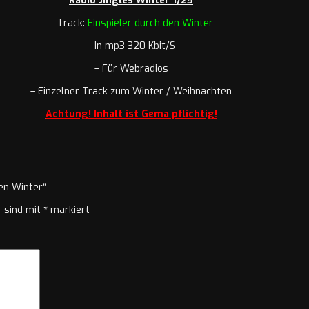
Radio Jingles Winter 1/25
– Track:
Einspieler durch den Winter
– In mp3 320 Kbit/S
– Für Webradios
– Einzelner Track zum Winter / Weihnachten
Achtung! Inhalt ist Gema pflichtig!
den Winter“
r sind mit
*
markiert