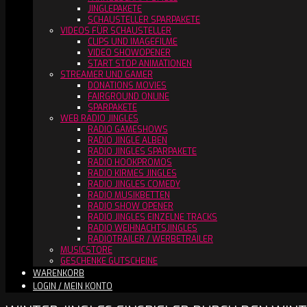
JINGLEPAKETE
SCHAUSTELLER SPARPAKETE
VIDEOS FÜR SCHAUSTELLER
CLIPS UND IMAGEFILME
VIDEO SHOWOPENER
START STOP ANIMATIONEN
STREAMER UND GAMER
DONATIONS MOVIES
FAIRGROUND ONLINE
SPARPAKETE
WEB RADIO JINGLES
RADIO GAMESHOWS
RADIO JINGLE ALBEN
RADIO JINGLES SPARPAKETE
RADIO HOOKPROMOS
RADIO KIRMES JINGLES
RADIO JINGLES COMEDY
RADIO MUSIKBETTEN
RADIO SHOW OPENER
RADIO JINGLES EINZELNE TRACKS
RADIO WEIHNACHTSJINGLES
RADIOTRAILER / WERBETRAILER
MUSICSTORE
GESCHENKE GUTSCHEINE
WARENKORB
LOGIN / MEIN KONTO