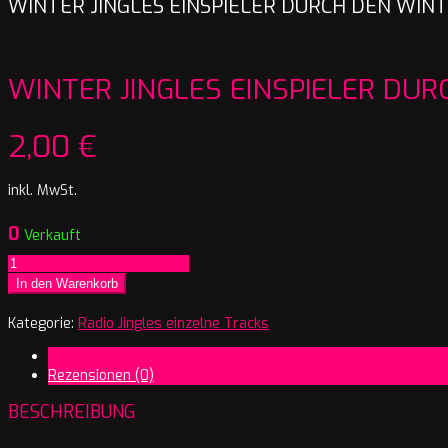
WINTER JINGLES EINSPIELER DURCH DEN WIN
WINTER JINGLES EINSPIELER DU
2,00
€
inkl. MwSt.
0
Verkauft
Winter
Jingles
In den Warenkorb
Einspieler
durch
Kategorie:
Radio Jingles einzelne Tracks
den
Beschreibung
Winter
Rezensionen (0)
Menge
BESCHREIBUNG