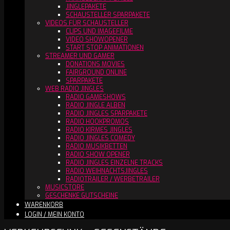
JINGLEPAKETE
SCHAUSTELLER SPARPAKETE
VIDEOS FÜR SCHAUSTELLER
CLIPS UND IMAGEFILME
VIDEO SHOWOPENER
START STOP ANIMATIONEN
STREAMER UND GAMER
DONATIONS MOVIES
FAIRGROUND ONLINE
SPARPAKETE
WEB RADIO JINGLES
RADIO GAMESHOWS
RADIO JINGLE ALBEN
RADIO JINGLES SPARPAKETE
RADIO HOOKPROMOS
RADIO KIRMES JINGLES
RADIO JINGLES COMEDY
RADIO MUSIKBETTEN
RADIO SHOW OPENER
RADIO JINGLES EINZELNE TRACKS
RADIO WEIHNACHTSJINGLES
RADIOTRAILER / WERBETRAILER
MUSICSTORE
GESCHENKE GUTSCHEINE
WARENKORB
LOGIN / MEIN KONTO