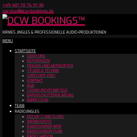
Skip
+49 481 78 76 91 38
to
service@dcw-bookings.de
content
DCW
KIRMES JINGLES & PROFESSIONELLE AUDIO-PRODUKTIONEN
Secondary
MENU
BOOKINGS™
Navigation
STARTSEITE
Menu
ÜBER UNS
REFERENZEN
FRAGEN UND ANTWORTEN
STUDIO & TECHNIK
SPRECHER JOBS
KONTAKT
AGB
COOKIE-RICHTLINIE (EU)
DATENSCHUTZERKLÄRUNG
IMPRESSUM
TEAM
RADIOJINGLES
DEEJAY´S UND CLUBS
WERBESPOTS
RADIOSENDER WEB
RADIOSENDER FUNK
RADIO JARGON