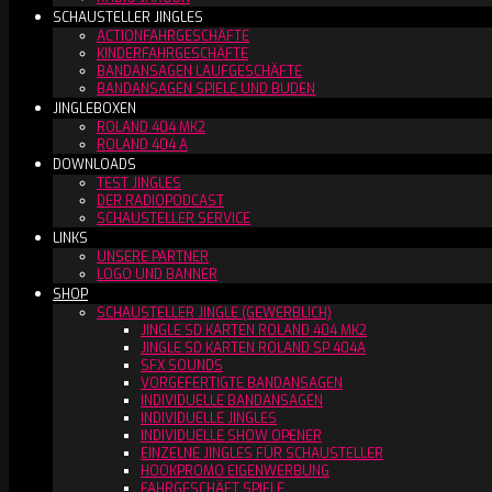
SCHAUSTELLER JINGLES
ACTIONFAHRGESCHÄFTE
KINDERFAHRGESCHÄFTE
BANDANSAGEN LAUFGESCHÄFTE
BANDANSAGEN SPIELE UND BUDEN
JINGLEBOXEN
ROLAND 404 MK2
ROLAND 404 A
DOWNLOADS
TEST JINGLES
DER RADIOPODCAST
SCHAUSTELLER SERVICE
LINKS
UNSERE PARTNER
LOGO UND BANNER
SHOP
SCHAUSTELLER JINGLE (GEWERBLICH)
JINGLE SD KARTEN ROLAND 404 MK2
JINGLE SD KARTEN ROLAND SP 404A
SFX SOUNDS
VORGEFERTIGTE BANDANSAGEN
INDIVIDUELLE BANDANSAGEN
INDIVIDUELLE JINGLES
INDIVIDUELLE SHOW OPENER
EINZELNE JINGLES FÜR SCHAUSTELLER
HOOKPROMO EIGENWERBUNG
FAHRGESCHÄFT SPIELE