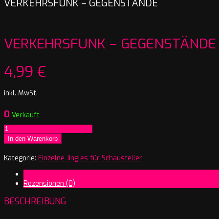
VERKEHRSFUNK – GEGENSTÄNDE
VERKEHRSFUNK – GEGENSTÄNDE
4,99
€
inkl. MwSt.
0
Verkauft
Verkehrsfunk
-
In den Warenkorb
Gegenstände
Menge
Kategorie:
Einzelne Jingles für Schausteller
Beschreibung
Rezensionen (0)
BESCHREIBUNG