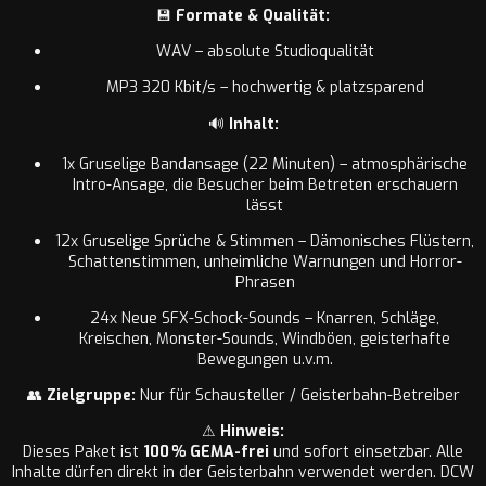
💾
Formate & Qualität:
WAV – absolute Studioqualität
MP3 320 Kbit/s – hochwertig & platzsparend
🔊
Inhalt:
1x Gruselige Bandansage (22 Minuten) – atmosphärische
Intro-Ansage, die Besucher beim Betreten erschauern
lässt
12x Gruselige Sprüche & Stimmen – Dämonisches Flüstern,
Schattenstimmen, unheimliche Warnungen und Horror-
Phrasen
24x Neue SFX-Schock-Sounds – Knarren, Schläge,
Kreischen, Monster-Sounds, Windböen, geisterhafte
Bewegungen u.v.m.
👥
Zielgruppe:
Nur für Schausteller / Geisterbahn-Betreiber
⚠
Hinweis:
Dieses Paket ist
100 % GEMA-frei
und sofort einsetzbar. Alle
Inhalte dürfen direkt in der Geisterbahn verwendet werden. DCW