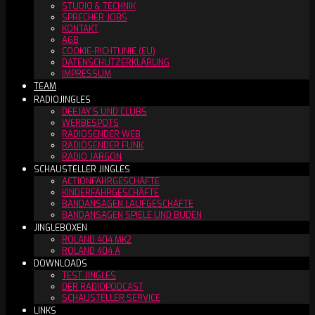
STUDIO & TECHNIK
SPRECHER JOBS
KONTAKT
AGB
COOKIE-RICHTLINIE (EU)
DATENSCHUTZERKLÄRUNG
IMPRESSUM
TEAM
RADIOJINGLES
DEEJAY´S UND CLUBS
WERBESPOTS
RADIOSENDER WEB
RADIOSENDER FUNK
RADIO JARGON
SCHAUSTELLER JINGLES
ACTIONFAHRGESCHÄFTE
KINDERFAHRGESCHÄFTE
BANDANSAGEN LAUFGESCHÄFTE
BANDANSAGEN SPIELE UND BUDEN
JINGLEBOXEN
ROLAND 404 MK2
ROLAND 404 A
DOWNLOADS
TEST JINGLES
DER RADIOPODCAST
SCHAUSTELLER SERVICE
LINKS