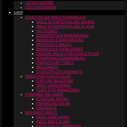
UNSERE PARTNER
LOGO UND BANNER
SHOP
SCHAUSTELLER JINGLE (GEWERBLICH)
JINGLE SD KARTEN ROLAND 404 MK2
JINGLE SD KARTEN ROLAND SP 404A
SFX SOUNDS
VORGEFERTIGTE BANDANSAGEN
INDIVIDUELLE BANDANSAGEN
INDIVIDUELLE JINGLES
INDIVIDUELLE SHOW OPENER
EINZELNE JINGLES FÜR SCHAUSTELLER
HOOKPROMO EIGENWERBUNG
FAHRGESCHÄFT SPIELE
JINGLEPAKETE
SCHAUSTELLER SPARPAKETE
VIDEOS FÜR SCHAUSTELLER
CLIPS UND IMAGEFILME
VIDEO SHOWOPENER
START STOP ANIMATIONEN
STREAMER UND GAMER
DONATIONS MOVIES
FAIRGROUND ONLINE
SPARPAKETE
WEB RADIO JINGLES
RADIO GAMESHOWS
RADIO JINGLE ALBEN
RADIO JINGLES SPARPAKETE