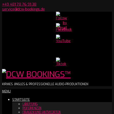
Skip
+49 481 78 76 91 38
to
service@dcw-bookings.de
content
Set
Youtube
Channel
ID
DCW
KIRMES JINGLES & PROFESSIONELLE AUDIO-PRODUKTIONEN
Secondary
MENU
BOOKINGS™
Navigation
STARTSEITE
Menu
ÜBER UNS
REFERENZEN
FRAGEN UND ANTWORTEN