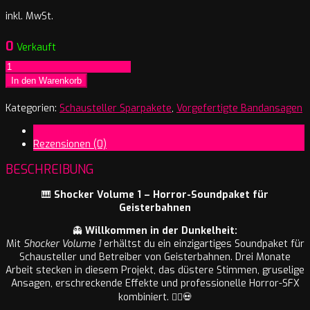
inkl. MwSt.
0
Verkauft
Shocker
Volume
In den Warenkorb
1
Bandansage
Kategorien:
Schausteller Sparpakete
,
Vorgefertigte Bandansagen
Menge
Beschreibung
Rezensionen (0)
BESCHREIBUNG
🎹
Shocker Volume 1 – Horror-Soundpaket für
Geisterbahnen
👻
Willkommen in der Dunkelheit:
Mit
Shocker Volume 1
erhältst du ein einzigartiges Soundpaket für
Schausteller und Betreiber von Geisterbahnen. Drei Monate
Arbeit stecken in diesem Projekt, das düstere Stimmen, gruselige
Ansagen, erschreckende Effekte und professionelle Horror-SFX
kombiniert. 🧟‍♀️💀