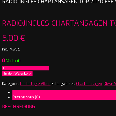
RADIOJINGLES CHARTANSAGEN TOP 20 “DIESE
RADIOJINGLES CHARTANSAGEN TO
5,00
€
inkl. MwSt.
0
Verkauft
Radiojingles
Chartansagen
In den Warenkorb
Top
20
Kategorie:
Radio Jingle Alben
Schlagwörter:
Chartsansagen
,
Diese 
"Diese
Beschreibung
Woche
Rezensionen (0)
auf
Platz"
BESCHREIBUNG
Menge