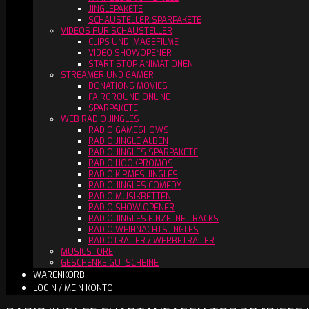
JINGLEPAKETE
SCHAUSTELLER SPARPAKETE
VIDEOS FÜR SCHAUSTELLER
CLIPS UND IMAGEFILME
VIDEO SHOWOPENER
START STOP ANIMATIONEN
STREAMER UND GAMER
DONATIONS MOVIES
FAIRGROUND ONLINE
SPARPAKETE
WEB RADIO JINGLES
RADIO GAMESHOWS
RADIO JINGLE ALBEN
RADIO JINGLES SPARPAKETE
RADIO HOOKPROMOS
RADIO KIRMES JINGLES
RADIO JINGLES COMEDY
RADIO MUSIKBETTEN
RADIO SHOW OPENER
RADIO JINGLES EINZELNE TRACKS
RADIO WEIHNACHTSJINGLES
RADIOTRAILER / WERBETRAILER
MUSICSTORE
GESCHENKE GUTSCHEINE
WARENKORB
LOGIN / MEIN KONTO