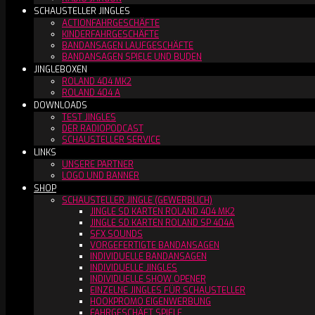
SCHAUSTELLER JINGLES
ACTIONFAHRGESCHÄFTE
KINDERFAHRGESCHÄFTE
BANDANSAGEN LAUFGESCHÄFTE
BANDANSAGEN SPIELE UND BUDEN
JINGLEBOXEN
ROLAND 404 MK2
ROLAND 404 A
DOWNLOADS
TEST JINGLES
DER RADIOPODCAST
SCHAUSTELLER SERVICE
LINKS
UNSERE PARTNER
LOGO UND BANNER
SHOP
SCHAUSTELLER JINGLE (GEWERBLICH)
JINGLE SD KARTEN ROLAND 404 MK2
JINGLE SD KARTEN ROLAND SP 404A
SFX SOUNDS
VORGEFERTIGTE BANDANSAGEN
INDIVIDUELLE BANDANSAGEN
INDIVIDUELLE JINGLES
INDIVIDUELLE SHOW OPENER
EINZELNE JINGLES FÜR SCHAUSTELLER
HOOKPROMO EIGENWERBUNG
FAHRGESCHÄFT SPIELE