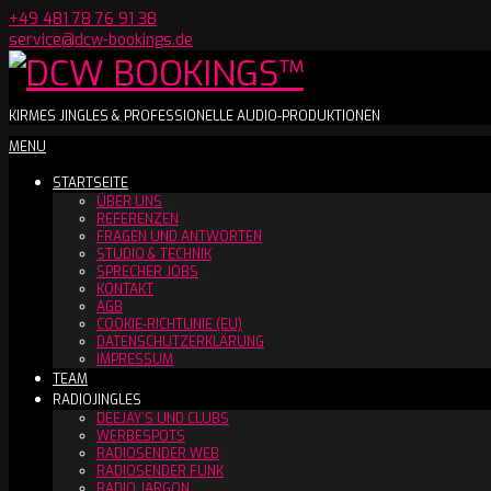
Skip
+49 481 78 76 91 38
to
service@dcw-bookings.de
content
DCW
KIRMES JINGLES & PROFESSIONELLE AUDIO-PRODUKTIONEN
Secondary
MENU
BOOKINGS™
Navigation
STARTSEITE
Menu
ÜBER UNS
REFERENZEN
FRAGEN UND ANTWORTEN
STUDIO & TECHNIK
SPRECHER JOBS
KONTAKT
AGB
COOKIE-RICHTLINIE (EU)
DATENSCHUTZERKLÄRUNG
IMPRESSUM
TEAM
RADIOJINGLES
DEEJAY´S UND CLUBS
WERBESPOTS
RADIOSENDER WEB
RADIOSENDER FUNK
RADIO JARGON