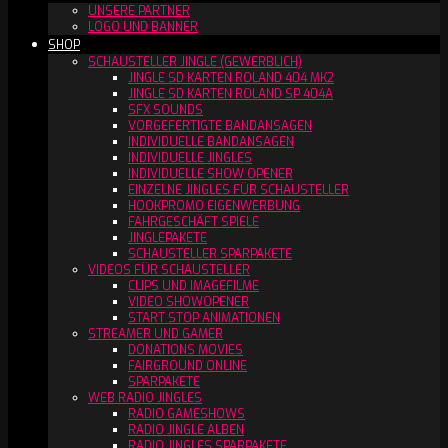
UNSERE PARTNER
LOGO UND BANNER
SHOP
SCHAUSTELLER JINGLE (GEWERBLICH)
JINGLE SD KARTEN ROLAND 404 MK2
JINGLE SD KARTEN ROLAND SP 404A
SFX SOUNDS
VORGEFERTIGTE BANDANSAGEN
INDIVIDUELLE BANDANSAGEN
INDIVIDUELLE JINGLES
INDIVIDUELLE SHOW OPENER
EINZELNE JINGLES FÜR SCHAUSTELLER
HOOKPROMO EIGENWERBUNG
FAHRGESCHÄFT SPIELE
JINGLEPAKETE
SCHAUSTELLER SPARPAKETE
VIDEOS FÜR SCHAUSTELLER
CLIPS UND IMAGEFILME
VIDEO SHOWOPENER
START STOP ANIMATIONEN
STREAMER UND GAMER
DONATIONS MOVIES
FAIRGROUND ONLINE
SPARPAKETE
WEB RADIO JINGLES
RADIO GAMESHOWS
RADIO JINGLE ALBEN
RADIO JINGLES SPARPAKETE