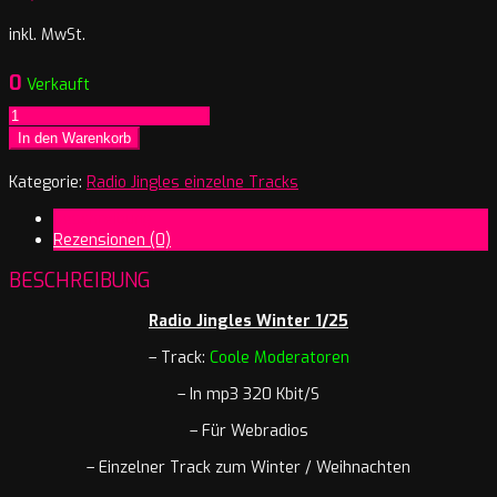
inkl. MwSt.
0
Verkauft
Radio
Jingles
In den Warenkorb
Winter
1/25
Kategorie:
Radio Jingles einzelne Tracks
Jingle
Beschreibung
Coole
Rezensionen (0)
Moderatoren
Menge
BESCHREIBUNG
Radio Jingles Winter 1/25
– Track:
Coole Moderatoren
– In mp3 320 Kbit/S
– Für Webradios
– Einzelner Track zum Winter / Weihnachten