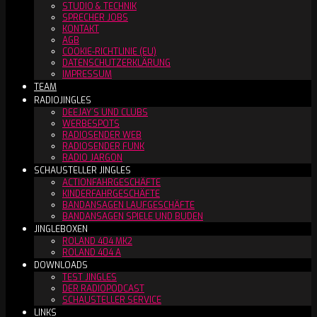
STUDIO & TECHNIK
SPRECHER JOBS
KONTAKT
AGB
COOKIE-RICHTLINIE (EU)
DATENSCHUTZERKLÄRUNG
IMPRESSUM
TEAM
RADIOJINGLES
DEEJAY´S UND CLUBS
WERBESPOTS
RADIOSENDER WEB
RADIOSENDER FUNK
RADIO JARGON
SCHAUSTELLER JINGLES
ACTIONFAHRGESCHÄFTE
KINDERFAHRGESCHÄFTE
BANDANSAGEN LAUFGESCHÄFTE
BANDANSAGEN SPIELE UND BUDEN
JINGLEBOXEN
ROLAND 404 MK2
ROLAND 404 A
DOWNLOADS
TEST JINGLES
DER RADIOPODCAST
SCHAUSTELLER SERVICE
LINKS