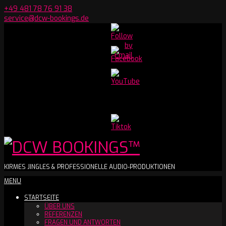
Skip
+49 481 78 76 91 38
to
service@dcw-bookings.de
content
Set
Youtube
Channel
ID
DCW
KIRMES JINGLES & PROFESSIONELLE AUDIO-PRODUKTIONEN
Secondary
MENU
BOOKINGS™
Navigation
STARTSEITE
Menu
ÜBER UNS
REFERENZEN
FRAGEN UND ANTWORTEN