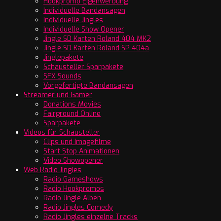
Hookpromo Eigenwerbung
Individuelle Bandansagen
Individuelle Jingles
Individuelle Show Opener
Jingle SD Karten Roland 404 MK2
Jingle SD Karten Roland SP 404a
Jinglepakete
Schausteller Sparpakete
SFX Sounds
Vorgefertigte Bandansagen
Streamer und Gamer
Donations Movies
Fairground Online
Sparpakete
Videos für Schausteller
Clips und Imagefilme
Start Stop Animationen
Video Showopener
Web Radio Jingles
Radio Gameshows
Radio Hookpromos
Radio Jingle Alben
Radio Jingles Comedy
Radio Jingles einzelne Tracks