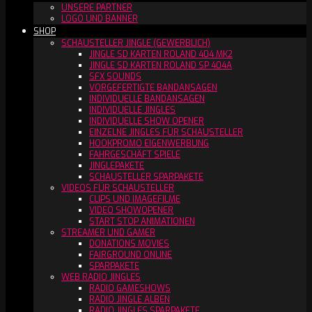
UNSERE PARTNER
LOGO UND BANNER
SHOP
SCHAUSTELLER JINGLE (GEWERBLICH)
JINGLE SD KARTEN ROLAND 404 MK2
JINGLE SD KARTEN ROLAND SP 404A
SFX SOUNDS
VORGEFERTIGTE BANDANSAGEN
INDIVIDUELLE BANDANSAGEN
INDIVIDUELLE JINGLES
INDIVIDUELLE SHOW OPENER
EINZELNE JINGLES FÜR SCHAUSTELLER
HOOKPROMO EIGENWERBUNG
FAHRGESCHÄFT SPIELE
JINGLEPAKETE
SCHAUSTELLER SPARPAKETE
VIDEOS FÜR SCHAUSTELLER
CLIPS UND IMAGEFILME
VIDEO SHOWOPENER
START STOP ANIMATIONEN
STREAMER UND GAMER
DONATIONS MOVIES
FAIRGROUND ONLINE
SPARPAKETE
WEB RADIO JINGLES
RADIO GAMESHOWS
RADIO JINGLE ALBEN
RADIO JINGLES SPARPAKETE