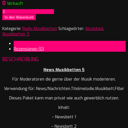
0
Verkauft
News
Musikbetten
In den Warenkorb
Volume
5
Kategorie:
Radio Musikbetten
Schlagwörter:
Musicbed
,
Menge
Musikbetten 5
Beschreibung
Rezensionen (0)
BESCHREIBUNG
News Musikbetten 5
Für Moderatoren die gerne über der Musik moderieren.
Verwendung für: News/Nachrichten,Titelmelodie,Musikbett,Filler
Dieses Paket kann man privat wie auch gewerblich nutzen.
Inhalt:
– Newsbett 1
– Newsbett 2