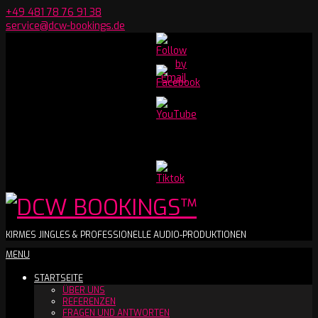
Skip
+49 481 78 76 91 38
to
service@dcw-bookings.de
content
Set
Youtube
Channel
ID
DCW
KIRMES JINGLES & PROFESSIONELLE AUDIO-PRODUKTIONEN
Secondary
MENU
BOOKINGS™
Navigation
STARTSEITE
Menu
ÜBER UNS
REFERENZEN
FRAGEN UND ANTWORTEN