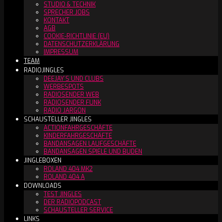
STUDIO & TECHNIK
SPRECHER JOBS
KONTAKT
AGB
COOKIE-RICHTLINIE (EU)
DATENSCHUTZERKLÄRUNG
IMPRESSUM
TEAM
RADIOJINGLES
DEEJAY´S UND CLUBS
WERBESPOTS
RADIOSENDER WEB
RADIOSENDER FUNK
RADIO JARGON
SCHAUSTELLER JINGLES
ACTIONFAHRGESCHÄFTE
KINDERFAHRGESCHÄFTE
BANDANSAGEN LAUFGESCHÄFTE
BANDANSAGEN SPIELE UND BUDEN
JINGLEBOXEN
ROLAND 404 MK2
ROLAND 404 A
DOWNLOADS
TEST JINGLES
DER RADIOPODCAST
SCHAUSTELLER SERVICE
LINKS