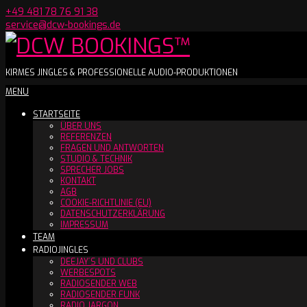
Skip
+49 481 78 76 91 38
to
service@dcw-bookings.de
content
DCW
KIRMES JINGLES & PROFESSIONELLE AUDIO-PRODUKTIONEN
Secondary
MENU
BOOKINGS™
Navigation
STARTSEITE
Menu
ÜBER UNS
REFERENZEN
FRAGEN UND ANTWORTEN
STUDIO & TECHNIK
SPRECHER JOBS
KONTAKT
AGB
COOKIE-RICHTLINIE (EU)
DATENSCHUTZERKLÄRUNG
IMPRESSUM
TEAM
RADIOJINGLES
DEEJAY´S UND CLUBS
WERBESPOTS
RADIOSENDER WEB
RADIOSENDER FUNK
RADIO JARGON