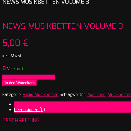
NEWS MUSIKBETTEN VOLUME 3
NEWS MUSIKBETTEN VOLUME 3
5,00
€
inkl. MwSt.
0
Verkauft
News
Musikbetten
In den Warenkorb
Volume
3
Kategorie:
Radio Musikbetten
Schlagwörter:
Musicbed
,
Musikbetten
Menge
Beschreibung
Rezensionen (0)
BESCHREIBUNG