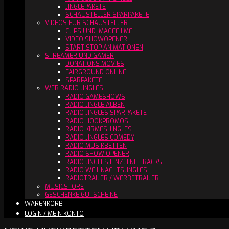
JINGLEPAKETE
SCHAUSTELLER SPARPAKETE
VIDEOS FÜR SCHAUSTELLER
CLIPS UND IMAGEFILME
VIDEO SHOWOPENER
START STOP ANIMATIONEN
STREAMER UND GAMER
DONATIONS MOVIES
FAIRGROUND ONLINE
SPARPAKETE
WEB RADIO JINGLES
RADIO GAMESHOWS
RADIO JINGLE ALBEN
RADIO JINGLES SPARPAKETE
RADIO HOOKPROMOS
RADIO KIRMES JINGLES
RADIO JINGLES COMEDY
RADIO MUSIKBETTEN
RADIO SHOW OPENER
RADIO JINGLES EINZELNE TRACKS
RADIO WEIHNACHTSJINGLES
RADIOTRAILER / WERBETRAILER
MUSICSTORE
GESCHENKE GUTSCHEINE
WARENKORB
LOGIN / MEIN KONTO