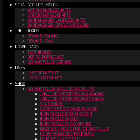
SCHAUSTELLER JINGLES
ACTIONFAHRGESCHÄFTE
KINDERFAHRGESCHÄFTE
BANDANSAGEN LAUFGESCHÄFTE
BANDANSAGEN SPIELE UND BUDEN
JINGLEBOXEN
ROLAND 404 MK2
ROLAND 404 A
DOWNLOADS
TEST JINGLES
DER RADIOPODCAST
SCHAUSTELLER SERVICE
LINKS
UNSERE PARTNER
LOGO UND BANNER
SHOP
SCHAUSTELLER JINGLE (GEWERBLICH)
JINGLE SD KARTEN ROLAND 404 MK2
JINGLE SD KARTEN ROLAND SP 404A
SFX SOUNDS
VORGEFERTIGTE BANDANSAGEN
INDIVIDUELLE BANDANSAGEN
INDIVIDUELLE JINGLES
INDIVIDUELLE SHOW OPENER
EINZELNE JINGLES FÜR SCHAUSTELLER
HOOKPROMO EIGENWERBUNG
FAHRGESCHÄFT SPIELE