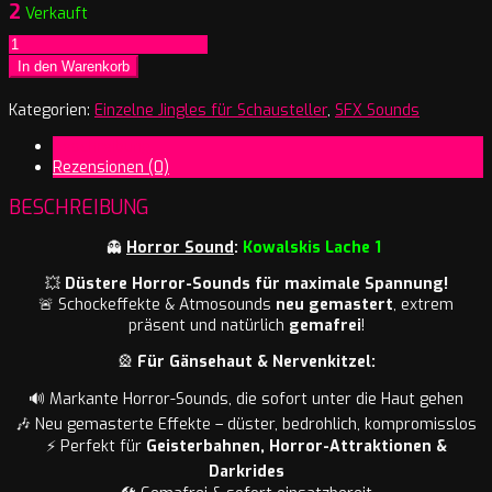
2
Verkauft
Kowalskis
Lache
In den Warenkorb
1
Menge
Kategorien:
Einzelne Jingles für Schausteller
,
SFX Sounds
Beschreibung
Rezensionen (0)
BESCHREIBUNG
👻
Horror Sound
:
Kowalskis Lache 1
💥
Düstere Horror-Sounds für maximale Spannung!
🚨 Schockeffekte & Atmosounds
neu gemastert
, extrem
präsent und natürlich
gemafrei
!
🎡
Für Gänsehaut & Nervenkitzel:
🔊 Markante Horror-Sounds, die sofort unter die Haut gehen
🎶 Neu gemasterte Effekte – düster, bedrohlich, kompromisslos
⚡ Perfekt für
Geisterbahnen, Horror-Attraktionen &
Darkrides