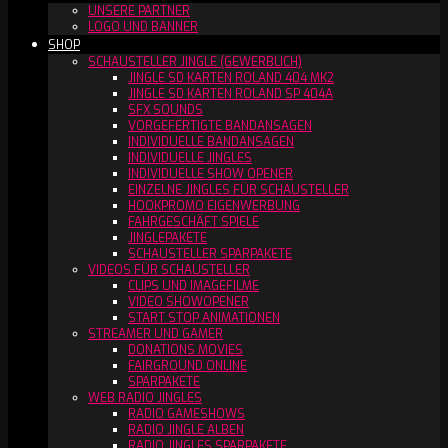
UNSERE PARTNER
LOGO UND BANNER
SHOP
SCHAUSTELLER JINGLE (GEWERBLICH)
JINGLE SD KARTEN ROLAND 404 MK2
JINGLE SD KARTEN ROLAND SP 404A
SFX SOUNDS
VORGEFERTIGTE BANDANSAGEN
INDIVIDUELLE BANDANSAGEN
INDIVIDUELLE JINGLES
INDIVIDUELLE SHOW OPENER
EINZELNE JINGLES FÜR SCHAUSTELLER
HOOKPROMO EIGENWERBUNG
FAHRGESCHÄFT SPIELE
JINGLEPAKETE
SCHAUSTELLER SPARPAKETE
VIDEOS FÜR SCHAUSTELLER
CLIPS UND IMAGEFILME
VIDEO SHOWOPENER
START STOP ANIMATIONEN
STREAMER UND GAMER
DONATIONS MOVIES
FAIRGROUND ONLINE
SPARPAKETE
WEB RADIO JINGLES
RADIO GAMESHOWS
RADIO JINGLE ALBEN
RADIO JINGLES SPARPAKETE