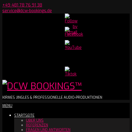
Skip
+49 481 78 76 91 38
to
service@dcw-bookings.de
content
Set
Youtube
Channel
ID
DCW
KIRMES JINGLES & PROFESSIONELLE AUDIO-PRODUKTIONEN
Secondary
MENU
BOOKINGS™
Navigation
STARTSEITE
Menu
ÜBER UNS
REFERENZEN
FRAGEN UND ANTWORTEN