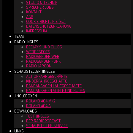
STUDIO & TECHNIK
SPRECHER JOBS
KONTAKT
AGB
COOKIE-RICHTLINIE (EU)
DATENSCHUTZERKLÄRUNG
IMPRESSUM
TEAM
RADIOJINGLES
DEEJAY´S UND CLUBS
WERBESPOTS
RADIOSENDER WEB
RADIOSENDER FUNK
RADIO JARGON
SCHAUSTELLER JINGLES
ACTIONFAHRGESCHÄFTE
KINDERFAHRGESCHÄFTE
BANDANSAGEN LAUFGESCHÄFTE
BANDANSAGEN SPIELE UND BUDEN
JINGLEBOXEN
ROLAND 404 MK2
ROLAND 404 A
DOWNLOADS
TEST JINGLES
DER RADIOPODCAST
SCHAUSTELLER SERVICE
LINKS