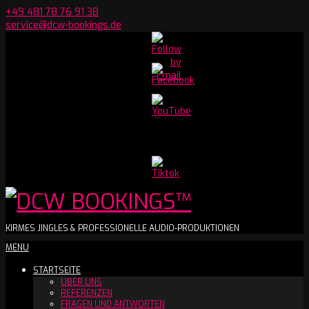
Skip
+49 481 78 76 91 38
to
service@dcw-bookings.de
content
Set
Youtube
Channel
ID
DCW
KIRMES JINGLES & PROFESSIONELLE AUDIO-PRODUKTIONEN
Secondary
MENU
BOOKINGS™
Navigation
STARTSEITE
Menu
ÜBER UNS
REFERENZEN
FRAGEN UND ANTWORTEN