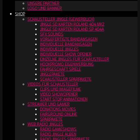
UNSERE PARTNER
LOGO UND BANNER
SHOP
SCHAUSTELLER JINGLE (GEWERBLICH)
JINGLE SD KARTEN ROLAND 404 MK2
JINGLE SD KARTEN ROLAND SP 404A
SFX SOUNDS
VORGEFERTIGTE BANDANSAGEN
INDIVIDUELLE BANDANSAGEN
INDIVIDUELLE JINGLES
INDIVIDUELLE SHOW OPENER
EINZELNE JINGLES FÜR SCHAUSTELLER
HOOKPROMO EIGENWERBUNG
FAHRGESCHÄFT SPIELE
JINGLEPAKETE
SCHAUSTELLER SPARPAKETE
VIDEOS FÜR SCHAUSTELLER
CLIPS UND IMAGEFILME
VIDEO SHOWOPENER
START STOP ANIMATIONEN
STREAMER UND GAMER
DONATIONS MOVIES
FAIRGROUND ONLINE
SPARPAKETE
WEB RADIO JINGLES
RADIO GAMESHOWS
RADIO JINGLE ALBEN
RADIO JINGLES SPARPAKETE