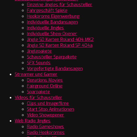
Einzelne Jingles für Schausteller
Fahrgeschäft Spiele
Hookpromo Eigenwerbung
Individuelle Bandansagen
Individuelle Jingles
Individuelle Show Opener
Jingle SD Karten Roland 404 MK2
Jingle SD Karten Roland SP 404a
Jinglepakete
Schausteller Sparpakete
SFX Sounds
Vorgefertigte Bandansagen
Streamer und Gamer
Donations Movies
Fairground Online
Sparpakete
Videos für Schausteller
Clips und Imagefilme
Start Stop Animationen
Video Showopener
Web Radio Jingles
Radio Gameshows
Radio Hookpromos