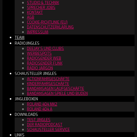
STUDIO & TECHNIK
SPRECHER JOBS
KONTAKT
AGB
COOKIE-RICHTLINIE (EU)
DATENSCHUTZERKLÄRUNG
IMPRESSUM
TEAM
RADIOJINGLES
DEEJAY´S UND CLUBS
WERBESPOTS
RADIOSENDER WEB
RADIOSENDER FUNK
RADIO JARGON
SCHAUSTELLER JINGLES
ACTIONFAHRGESCHÄFTE
KINDERFAHRGESCHÄFTE
BANDANSAGEN LAUFGESCHÄFTE
BANDANSAGEN SPIELE UND BUDEN
JINGLEBOXEN
ROLAND 404 MK2
ROLAND 404 A
DOWNLOADS
TEST JINGLES
DER RADIOPODCAST
SCHAUSTELLER SERVICE
LINKS